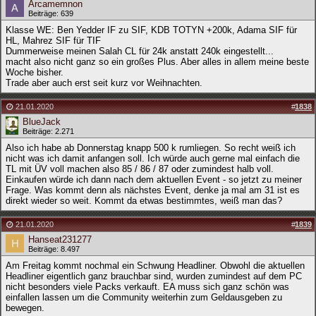
Arcamemnon
Beiträge: 639
Klasse WE: Ben Yedder IF zu SIF, KDB TOTYN +200k, Adama SIF für
HL, Mahrez SIF für TIF
Dummerweise meinen Salah CL für 24k anstatt 240k eingestellt...
macht also nicht ganz so ein großes Plus. Aber alles in allem meine beste
Woche bisher.
Trade aber auch erst seit kurz vor Weihnachten.
21.01.2020
#
1838
BlueJack
Beiträge: 2.271
Also ich habe ab Donnerstag knapp 500 k rumliegen. So recht weiß ich
nicht was ich damit anfangen soll. Ich würde auch gerne mal einfach die
TL mit ÜV voll machen also 85 / 86 / 87 oder zumindest halb voll.
Einkaufen würde ich dann nach dem aktuellen Event - so jetzt zu meiner
Frage. Was kommt denn als nächstes Event, denke ja mal am 31 ist es
direkt wieder so weit. Kommt da etwas bestimmtes, weiß man das?
21.01.2020
#
1839
Hanseat231277
Beiträge: 8.497
Am Freitag kommt nochmal ein Schwung Headliner. Obwohl die aktuellen
Headliner eigentlich ganz brauchbar sind, wurden zumindest auf dem PC
nicht besonders viele Packs verkauft. EA muss sich ganz schön was
einfallen lassen um die Community weiterhin zum Geldausgeben zu
bewegen.