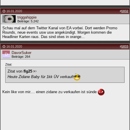
16.01.2020
#
1832
triggahippie
Beiträge: 5.242
Schau mal auf dem Twitter Kanal von EA vorbei. Dort werden Promo
Rounds, neue events usw usw angekündigt. Morgen kommen die
Headliner Karten raus. Das sind otws in orange...
16.01.2020
#
1833
DavorSuker
Beiträge: 264
Zitat:
Zitat von
flg25
Heute Zidane Baby für 1kk ÜV verkauft
Kein like von mir.... einen zidane zu verkaufen ist sünde