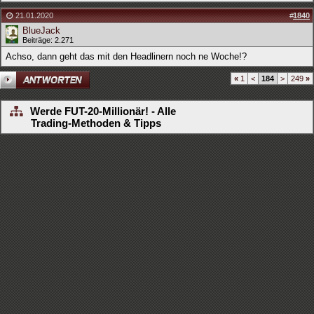
21.01.2020
#
1840
BlueJack
Beiträge: 2.271
Achso, dann geht das mit den Headlinern noch ne Woche!?
«
1
<
184
>
249
»
Werde FUT-20-Millionär! - Alle
Trading-Methoden & Tipps