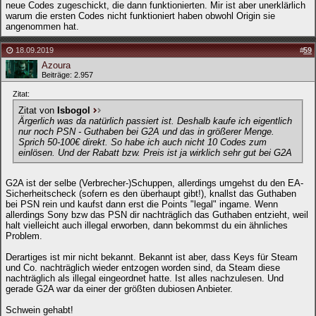
neue Codes zugeschickt, die dann funktionierten. Mir ist aber unerklärlich
warum die ersten Codes nicht funktioniert haben obwohl Origin sie
angenommen hat.
18.09.2019
#
59
Azoura
Beiträge: 2.957
Zitat:
Zitat von
Isbogol
Ärgerlich was da natürlich passiert ist. Deshalb kaufe ich eigentlich
nur noch PSN - Guthaben bei G2A und das in größerer Menge.
Sprich 50-100€ direkt. So habe ich auch nicht 10 Codes zum
einlösen. Und der Rabatt bzw. Preis ist ja wirklich sehr gut bei G2A
G2A ist der selbe (Verbrecher-)Schuppen, allerdings umgehst du den EA-
Sicherheitscheck (sofern es den überhaupt gibt!), knallst das Guthaben
bei PSN rein und kaufst dann erst die Points "legal" ingame. Wenn
allerdings Sony bzw das PSN dir nachträglich das Guthaben entzieht, weil
halt vielleicht auch illegal erworben, dann bekommst du ein ähnliches
Problem.
Derartiges ist mir nicht bekannt. Bekannt ist aber, dass Keys für Steam
und Co. nachträglich wieder entzogen worden sind, da Steam diese
nachträglich als illegal eingeordnet hatte. Ist alles nachzulesen. Und
gerade G2A war da einer der größten dubiosen Anbieter.
Schwein gehabt!