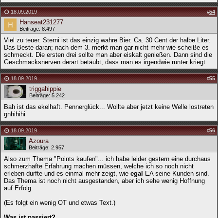
18.09.2019
#
54
Hanseat231277
Beiträge: 8.497
Viel zu teuer. Sterni ist das einzig wahre Bier. Ca. 30 Cent der halbe Liter.
Das Beste daran; nach dem 3. merkt man gar nicht mehr wie scheiße es
schmeckt. Die ersten drei sollte man aber eiskalt genießen. Dann sind die
Geschmacksnerven derart betäubt, dass man es irgendwie runter kriegt.
18.09.2019
#
55
triggahippie
Beiträge: 5.242
Bah ist das ekelhaft. Pennerglück... Wollte aber jetzt keine Welle lostreten
gnhihihi
18.09.2019
#
56
Azoura
Beiträge: 2.957
Also zum Thema "Points kaufen"... ich habe leider gestern eine durchaus
schmerzhafte Erfahrung machen müssen, welche ich so noch nicht
erleben durfte und es einmal mehr zeigt, wie
egal
EA seine Kunden sind.
Das Thema ist noch nicht ausgestanden, aber ich sehe wenig Hoffnung
auf Erfolg.
(Es folgt ein wenig OT und etwas Text.)
Was ist passiert?