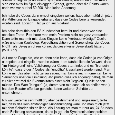
Vielleicht liegt es ja an einem Synchronisationsproblem und man muss
sich erst aktiv im Spiel einloggen. Gesagt, getan, aber die Points waren
nach wie vor nur bei 50.200. Also keine Änderung.
Ich habe die Codes dann erneut eingeben wollen, habe aber natürlich jetzt
die Mitteilung bei Eingabe erhalten, dass die Codes bereits verwendet
worden sind. Logisch! Hab ja ich auch getan!
Ich habe daraufhin den EA Kundenchat bemüht und dieser war eine
absolute Farce. Erst hatte man mein Problem nicht so ganz verstanden.
Dann teilte man mir mit, dass Kinguin keine "vertrauenwürdige" Quelle
wäre und man Kaufbeleg, Paypaltransaktion und Screenshots der Codes
NICHT als Beleg anführen könne, da diese keine Beweiskraft hätten.
(WTF???)
Auf meine Frage hin, wie es denn sein kann, dass die Codes ja von Origin
akzeptiert und eingelöst worden wären, kam tatsächlich die Antwort, dass
"im Hintergrund" eine Validierung der Codes stattfindet und es "hier sein
könnte", dass 6 der 7 Codes als "ungültig" klassifiziert worden sind. Man
könne mir das aber nicht genau sagen, man könne auch momentan keine
Serverlogs über die Einlösung, etc prüfen (was ich angeregt habe), da man
zu aller erst mal die Eventualitäten einer nicht "legalen" Quelle prüfen
müsse. Das Wort "Kinguin" (ja, dumm von mir, dass ich so ehrlich war!!)
hat dem Berater offenbar gereicht, keine weiteren Schritte zu
unternehmen.
Ich war weiterhin sehr höfflich, aber bestimmend und angesäuert, teilte
mit, dass das kein anständiger Kundenumgang wäre und man mich jetzt
mit dem Schaden sitzen liese. Als Lösung bot man mir nur an, 24 Stunden
nach Einlösung abzuwarten, da es ja ggf. ein Synchronisationsproblem