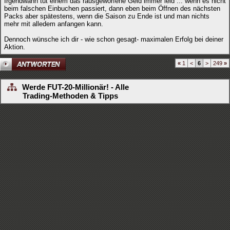
Irgendwann tut einem das rausgeworfene Geld immer leid ... wenn es nicht
beim falschen Einbuchen passiert, dann eben beim Öffnen des nächsten
Packs aber spätestens, wenn die Saison zu Ende ist und man nichts
mehr mit alledem anfangen kann.
Dennoch wünsche ich dir - wie schon gesagt- maximalen Erfolg bei deiner
Aktion.
«
1
<
6
>
249
»
Werde FUT-20-Millionär! - Alle
Trading-Methoden & Tipps