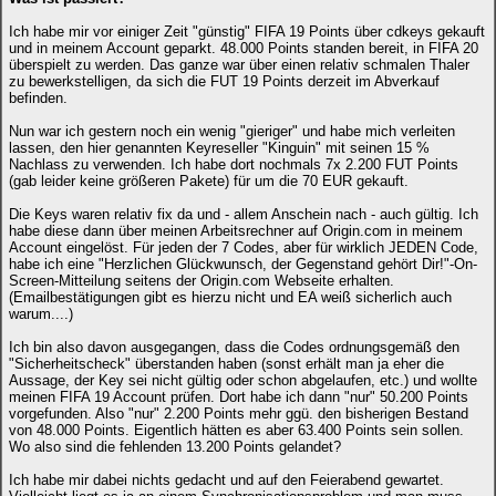
Ich habe mir vor einiger Zeit "günstig" FIFA 19 Points über cdkeys gekauft
und in meinem Account geparkt. 48.000 Points standen bereit, in FIFA 20
überspielt zu werden. Das ganze war über einen relativ schmalen Thaler
zu bewerkstelligen, da sich die FUT 19 Points derzeit im Abverkauf
befinden.
Nun war ich gestern noch ein wenig "gieriger" und habe mich verleiten
lassen, den hier genannten Keyreseller "Kinguin" mit seinen 15 %
Nachlass zu verwenden. Ich habe dort nochmals 7x 2.200 FUT Points
(gab leider keine größeren Pakete) für um die 70 EUR gekauft.
Die Keys waren relativ fix da und - allem Anschein nach - auch gültig. Ich
habe diese dann über meinen Arbeitsrechner auf Origin.com in meinem
Account eingelöst. Für jeden der 7 Codes, aber für wirklich JEDEN Code,
habe ich eine "Herzlichen Glückwunsch, der Gegenstand gehört Dir!"-On-
Screen-Mitteilung seitens der Origin.com Webseite erhalten.
(Emailbestätigungen gibt es hierzu nicht und EA weiß sicherlich auch
warum....)
Ich bin also davon ausgegangen, dass die Codes ordnungsgemäß den
"Sicherheitscheck" überstanden haben (sonst erhält man ja eher die
Aussage, der Key sei nicht gültig oder schon abgelaufen, etc.) und wollte
meinen FIFA 19 Account prüfen. Dort habe ich dann "nur" 50.200 Points
vorgefunden. Also "nur" 2.200 Points mehr ggü. den bisherigen Bestand
von 48.000 Points. Eigentlich hätten es aber 63.400 Points sein sollen.
Wo also sind die fehlenden 13.200 Points gelandet?
Ich habe mir dabei nichts gedacht und auf den Feierabend gewartet.