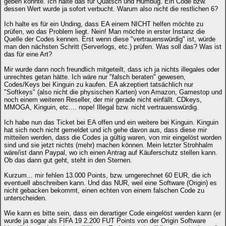
geben könnte. Ich halte das für Quatsch und Humbug. Ein Code bzw.
dessen Wert wurde ja sofort verbucht. Warum also nicht die restlichen 6?
Ich halte es für ein Unding, dass EA einem NICHT helfen möchte zu
prüfen, wo das Problem liegt. Nein! Man möchte in erster Instanz die
Quelle der Codes kennen. Erst wenn diese "vertrauenswürdig" ist, würde
man den nächsten Schritt (Serverlogs, etc.) prüfen. Was soll das? Was ist
das für eine Art?
Mir wurde dann noch freundlich mitgeteilt, dass ich ja nichts illegales oder
unrechtes getan hätte. Ich wäre nur "falsch beraten" gewesen,
Codes/Keys bei Kinguin zu kaufen. EA akzeptiert tatsächlich nur
"Softkeys" (also nicht die physischen Karten) von Amazon, Gamestop und
noch einem weiteren Reseller, der mir gerade nicht einfällt. CDkeys,
MMOGA, Kinguin, etc.... nope! Illegal bzw. nicht vertrauenswürdig.
Ich habe nun das Ticket bei EA offen und ein weitere bei Kinguin. Kinguin
hat sich noch nicht gemeldet und ich gehe davon aus, dass diese mir
mitteilen werden, dass die Codes ja gültig waren, von mir eingelöst worden
sind und sie jetzt nichts (mehr) machen können. Mein letzter Strohhalm
wäre/ist dann Paypal, wo ich einen Antrag auf Käuferschutz stellen kann.
Ob das dann gut geht, steht in den Sternen.
Kurzum... mir fehlen 13.000 Points, bzw. umgerechnet 60 EUR, die ich
eventuell abschreiben kann. Und das NUR, weil eine Software (Origin) es
nicht gebacken bekommt, einen echten von einem falschen Code zu
unterscheiden.
Wie kann es bitte sein, dass ein derartiger Code eingelöst werden kann (er
wurde ja sogar als FIFA 19 2.200 FUT Points von der Origin Software