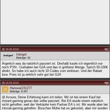
18.09.2019
#
57
Isbogol
Beiträge: 62
Ärgerlich was da natürlich passiert ist. Deshalb kaufe ich eigentlich nur
noch PSN - Guthaben bei G2A und das in größerer Menge. Sprich 50-100€
direkt. So habe ich auch nicht 10 Codes zum einlösen. Und der Rabatt
bzw. Preis ist ja wirklich sehr gut bei G2A
18.09.2019
#
58
Hanseat231277
Beiträge: 8.497
@ Azoura; Deine Erfahrung kann ich teilen. Mir ist bei einem Kauf bei
instant-gaming genau das selbe passiert. Bei EA wurde einem natürlich
nicht geholfen, weil der Verkäufer kein Partner EA´s ist. Mir wurde aber bei
intsnat-gaming geholfen. Bisschen Mühe hat es gekostet, aber mir wurden