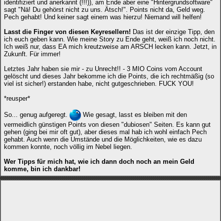
identifiziert und anerkannt (!!!)), am Ende aber eine "Hintergrundsoftware"
sagt "Nä! Du gehörst nicht zu uns. Ätsch!". Points nicht da, Geld weg.
Pech gehabt! Und keiner sagt einem was hierzu! Niemand will helfen!
Lasst die Finger von diesen Keyresellern!
Das ist der einzige Tipp, den
ich euch geben kann. Wie meine Story zu Ende geht, weiß ich noch nicht.
Ich weiß nur, dass EA mich kreutzweise am ARSCH lecken kann. Jetzt, in
Zukunft. Für immer!
Letztes Jahr haben sie mir - zu Unrecht!! - 3 MIO Coins vom Account
gelöscht und dieses Jahr bekomme ich die Points, die ich rechtmäßig (so
viel ist sicher!) erstanden habe, nicht gutgeschrieben. FUCK YOU!
*reusper*
So... genug aufgeregt.
Wie gesagt, lasst es bleiben mit den
vermeidlich günstigen Points von diesen "dubiosen" Seiten. Es kann gut
gehen (ging bei mir oft gut), aber dieses mal hab ich wohl einfach Pech
gehabt. Auch wenn die Umstände und die Möglichkeiten, wie es dazu
kommen konnte, noch völlig im Nebel liegen.
Wer Tipps für mich hat, wie ich dann doch noch an mein Geld
komme, bin ich dankbar!