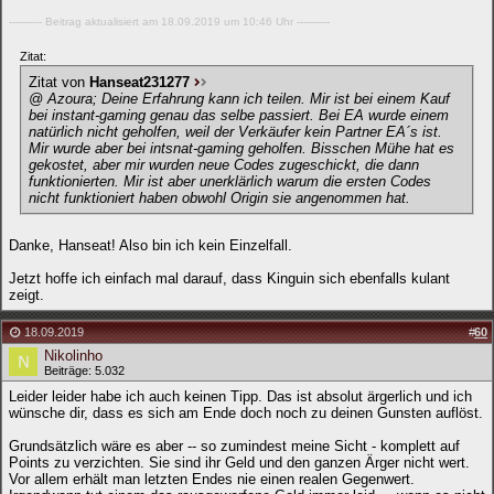
---------- Beitrag aktualisiert am 18.09.2019 um 10:46 Uhr ----------
Zitat:
Zitat von
Hanseat231277
@ Azoura; Deine Erfahrung kann ich teilen. Mir ist bei einem Kauf
bei instant-gaming genau das selbe passiert. Bei EA wurde einem
natürlich nicht geholfen, weil der Verkäufer kein Partner EA´s ist.
Mir wurde aber bei intsnat-gaming geholfen. Bisschen Mühe hat es
gekostet, aber mir wurden neue Codes zugeschickt, die dann
funktionierten. Mir ist aber unerklärlich warum die ersten Codes
nicht funktioniert haben obwohl Origin sie angenommen hat.
Danke, Hanseat! Also bin ich kein Einzelfall.
Jetzt hoffe ich einfach mal darauf, dass Kinguin sich ebenfalls kulant
zeigt.
18.09.2019
#
60
Nikolinho
Beiträge: 5.032
Leider leider habe ich auch keinen Tipp. Das ist absolut ärgerlich und ich
wünsche dir, dass es sich am Ende doch noch zu deinen Gunsten auflöst.
Grundsätzlich wäre es aber -- so zumindest meine Sicht - komplett auf
Points zu verzichten. Sie sind ihr Geld und den ganzen Ärger nicht wert.
Vor allem erhält man letzten Endes nie einen realen Gegenwert.