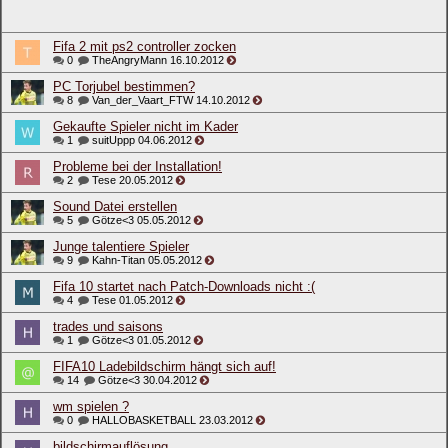
Fifa 2 mit ps2 controller zocken
0
TheAngryMann
16.10.2012
PC Torjubel bestimmen?
8
Van_der_Vaart_FTW
14.10.2012
Gekaufte Spieler nicht im Kader
1
suitUppp
04.06.2012
Probleme bei der Installation!
2
Tese
20.05.2012
Sound Datei erstellen
5
Götze<3
05.05.2012
Junge talentiere Spieler
9
Kahn-Titan
05.05.2012
Fifa 10 startet nach Patch-Downloads nicht :(
4
Tese
01.05.2012
trades und saisons
1
Götze<3
01.05.2012
FIFA10 Ladebildschirm hängt sich auf!
14
Götze<3
30.04.2012
wm spielen ?
0
HALLOBASKETBALL
23.03.2012
bildschirmauflösung