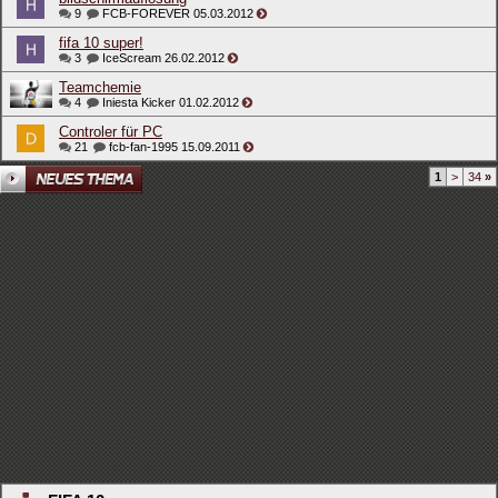
9
FCB-FOREVER
05.03.2012
fifa 10 super!
3
IceScream
26.02.2012
Teamchemie
4
Iniesta Kicker
01.02.2012
Controler für PC
21
fcb-fan-1995
15.09.2011
1
>
34
»