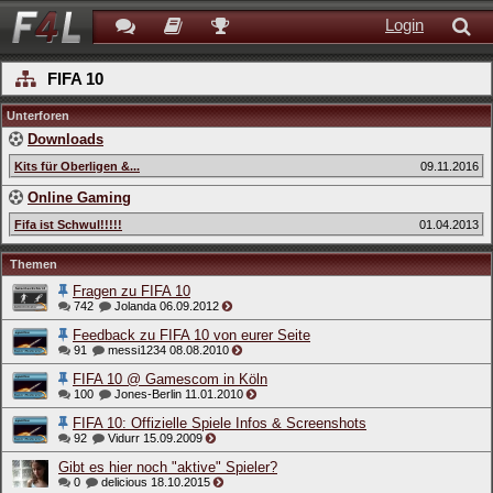
Login
FIFA 10
Unterforen
Downloads
Kits für Oberligen &...
09.11.2016
Online Gaming
Fifa ist Schwul!!!!!
01.04.2013
Themen
Fragen zu FIFA 10
742
Jolanda
06.09.2012
Feedback zu FIFA 10 von eurer Seite
91
messi1234
08.08.2010
FIFA 10 @ Gamescom in Köln
100
Jones-Berlin
11.01.2010
FIFA 10: Offizielle Spiele Infos & Screenshots
92
Vidurr
15.09.2009
Gibt es hier noch "aktive" Spieler?
0
delicious
18.10.2015