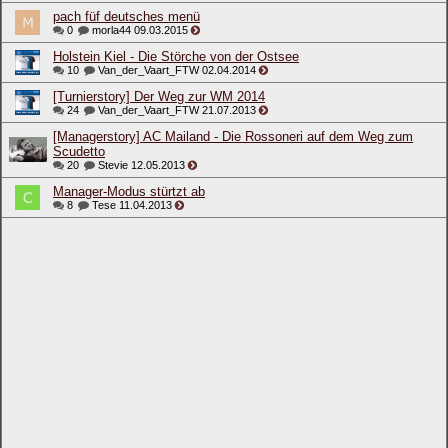
pach füf deutsches menü
0
morla44
09.03.2015
Holstein Kiel - Die Störche von der Ostsee
10
Van_der_Vaart_FTW
02.04.2014
[Turnierstory] Der Weg zur WM 2014
24
Van_der_Vaart_FTW
21.07.2013
[Managerstory] AC Mailand - Die Rossoneri auf dem Weg zum
Scudetto
20
Stevie
12.05.2013
Manager-Modus stürtzt ab
8
Tese
11.04.2013