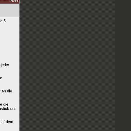
#
4086
ga 3
 jeder
re
 an die
e die
pstick und
 auf dem