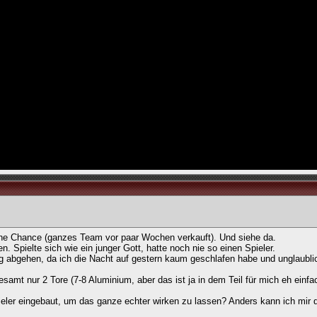
ne Chance (ganzes Team vor paar Wochen verkauft). Und siehe da.
. Spielte sich wie ein junger Gott, hatte noch nie so einen Spieler.
ig abgehen, da ich die Nacht auf gestern kaum geschlafen habe und unglaubl
esamt nur 2 Tore (7-8 Aluminium, aber das ist ja in dem Teil für mich eh einfa
eler eingebaut, um das ganze echter wirken zu lassen? Anders kann ich mir d