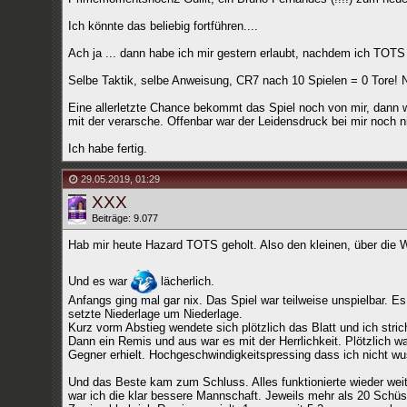
Ich könnte das beliebig fortführen....
Ach ja ... dann habe ich mir gestern erlaubt, nachdem ich TO
Selbe Taktik, selbe Anweisung, CR7 nach 10 Spielen = 0 Tore! 
Eine allerletzte Chance bekommt das Spiel noch von mir, dann w
mit der verarsche. Offenbar war der Leidensdruck bei mir noch n
Ich habe fertig.
29.05.2019
,
01:29
XXX
Beiträge: 9.077
Hab mir heute Hazard TOTS geholt. Also den kleinen, über die
Und es war
lächerlich.
Anfangs ging mal gar nix. Das Spiel war teilweise unspielbar. Es
setzte Niederlage um Niederlage.
Kurz vorm Abstieg wendete sich plötzlich das Blatt und ich stri
Dann ein Remis und aus war es mit der Herrlichkeit. Plötzlich w
Gegner erhielt. Hochgeschwindigkeitspressing dass ich nicht wu
Und das Beste kam zum Schluss. Alles funktionierte wieder weit 
war ich die klar bessere Mannschaft. Jeweils mehr als 20 Schüss