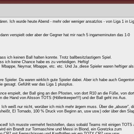
ären. Ich wurde heute Abend - mehr oder weniger ansatzlos - von Liga 1 in Li
 dann verspielt oder aber der Gegner hat mir nach 5 ingameminuten das 1-0
ss ich keinen Ball halten konnte. Trotz ballbesitzlastigem Spiel.
 dass ich keine Chance habe es zu verteidigen. Heftig!
bappe, Neymar, Mbappe, etc. etc. Und Ja ,diese Spieler waren heftiger als
ere Spieler. Da waren wirklich gute Spieler dabei. Aber ich habe auch Gegento
ie gesagt. Gefühlt war das Liga 1 plusplus.
ce erspielt, der Ball ging an den Pfosten, von dort R10 an die Füße, von dort
 die Hand von Alisson TOTS (Höllenkeeper!!!) und der Ball geht ins Aus.
! Ich weiß nur nicht, worüber ich mich mehr ärgern muss. Über die „abuser”, di
heißt, El Tornado, 100 % Druck von Beginn an, usw usw.) oder über den Sla
lanced! Ich musste vermehrt feststellen, dass sobald Teams mit einigen TOTS
 wird ein Brandt zur Tormaschine und Messi in Blond, ein Goretzka zum
uen CR7 mit Fernschüssen und Kopfbällen wir ein TOTY CR7 usw usw.