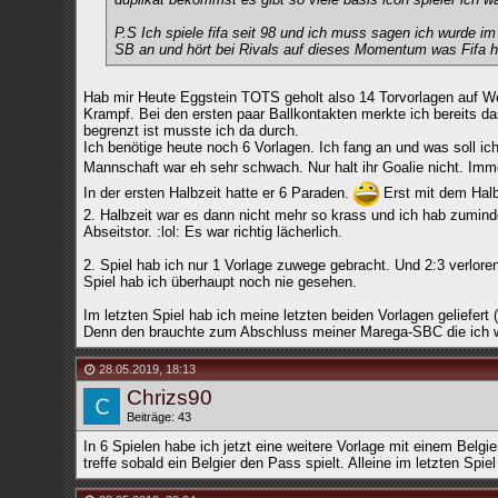
P.S Ich spiele fifa seit 98 und ich muss sagen ich wurde im
SB an und hört bei Rivals auf dieses Momentum was Fifa hie
Hab mir Heute Eggstein TOTS geholt also 14 Torvorlagen auf Wel
Krampf. Bei den ersten paar Ballkontakten merkte ich bereits d
begrenzt ist musste ich da durch.
Ich benötige heute noch 6 Vorlagen. Ich fang an und was soll ic
Mannschaft war eh sehr schwach. Nur halt ihr Goalie nicht. Imm
In der ersten Halbzeit hatte er 6 Paraden.
Erst mit dem Halbz
2. Halbzeit war es dann nicht mehr so krass und ich hab zumind
Abseitstor. :lol: Es war richtig lächerlich.
2. Spiel hab ich nur 1 Vorlage zuwege gebracht. Und 2:3 verlor
Spiel hab ich überhaupt noch nie gesehen.
Im letzten Spiel hab ich meine letzten beiden Vorlagen geliefer
Denn den brauchte zum Abschluss meiner Marega-SBC die ich 
28.05.2019
,
18:13
Chrizs90
Beiträge: 43
In 6 Spielen habe ich jetzt eine weitere Vorlage mit einem Belgie
treffe sobald ein Belgier den Pass spielt. Alleine im letzten Spiel