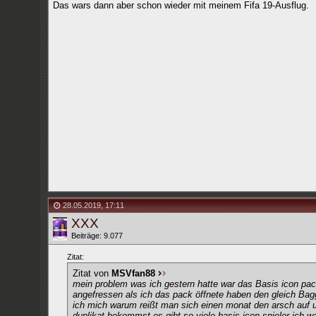
Das wars dann aber schon wieder mit meinem Fifa 19-Ausflug.
28.05.2019
,
17:11
XXX
Beiträge: 9.077
Zitat:
Zitat von
MSVfan88
mein problem was ich gestern hatte war das Basis icon pac
angefressen als ich das pack öffnete haben den gleich Bagg
ich mich warum reißt man sich einen monat den arsch auf u
duplikat bekommst es gibt so viele basis icon spieler ich war