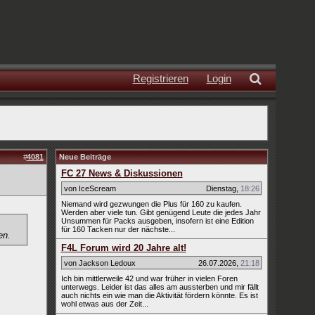
Registrieren
Login
#
4081
Neue Beiträge
FC 27 News & Diskussionen
von IceScream
Dienstag
,
18:26
Niemand wird gezwungen die Plus für 160 zu kaufen.
Werden aber viele tun. Gibt genügend Leute die jedes Jahr
Unsummen für Packs ausgeben, insofern ist eine Edition
für 160 Tacken nur der nächste...
en.
F4L Forum wird 20 Jahre alt!
von Jackson Ledoux
26.07.2026
,
21:18
Ich bin mittlerweile 42 und war früher in vielen Foren
unterwegs. Leider ist das alles am aussterben und mir fällt
auch nichts ein wie man die Aktivität fördern könnte. Es ist
wohl etwas aus der Zeit...