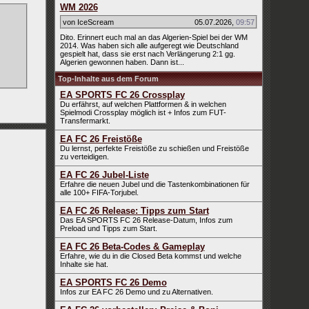
WM 2026
von IceScream
05.07.2026
,
09:57
Dito. Erinnert euch mal an das Algerien-Spiel bei der WM
2014. Was haben sich alle aufgeregt wie Deutschland
gespielt hat, dass sie erst nach Verlängerung 2:1 gg.
Algerien gewonnen haben. Dann ist...
Top-Inhalte aus dem Forum
EA SPORTS FC 26 Crossplay
Du erfährst, auf welchen Plattformen & in welchen
Spielmodi Crossplay möglich ist + Infos zum FUT-
Transfermarkt.
EA FC 26 Freistöße
Du lernst, perfekte Freistöße zu schießen und Freistöße
zu verteidigen.
EA FC 26 Jubel-Liste
Erfahre die neuen Jubel und die Tastenkombinationen für
alle 100+ FIFA-Torjubel.
EA FC 26 Release: Tipps zum Start
Das EA SPORTS FC 26 Release-Datum, Infos zum
Preload und Tipps zum Start.
EA FC 26 Beta-Codes & Gameplay
Erfahre, wie du in die Closed Beta kommst und welche
Inhalte sie hat.
EA SPORTS FC 26 Demo
Infos zur EA FC 26 Demo und zu Alternativen.