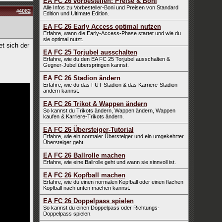
EA FC 26 vorbestellen: Preise & Boni
Alle Infos zu Vorbesteller-Boni und Preisen von Standard
#
4082
Edition und Ultimate Edition.
EA FC 26 Early Access optimal nutzen
Erfahre, wann die Early-Access-Phase startet und wie du
sie optimal nutzt.
et sich der
EA FC 25 Torjubel ausschalten
Erfahre, wie du den EA FC 25 Torjubel ausschalten &
Gegner-Jubel überspringen kannst.
EA FC 26 Stadion ändern
Erfahre, wie du das FUT-Stadion & das Karriere-Stadion
ändern kannst.
EA FC 26 Trikot & Wappen ändern
So kannst du Trikots ändern, Wappen ändern, Wappen
kaufen & Karriere-Trikots ändern.
EA FC 26 Übersteiger-Tutorial
Erfahre, wie ein normaler Übersteiger und ein umgekehrter
Übersteiger geht.
EA FC 26 Ballrolle machen
Erfahre, wie eine Ballrolle geht und wann sie sinnvoll ist.
EA FC 26 Kopfball machen
Erfahre, wie du einen normalen Kopfball oder einen flachen
Kopfball nach unten machen kannst.
EA FC 26 Doppelpass spielen
So kannst du einen Doppelpass oder Richtungs-
Doppelpass spielen.