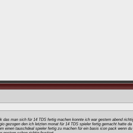
k das man sich für 14 TDS fertig machen konnte ich war gestern abend richti
io gezogen den ich letzten monat für 14 TDS spieler fertig gemacht hatte da 
m einen tauschdeal spieler fertig zu machen für ein basis icon pack wenn du 
 gestern schon richtig frustiert