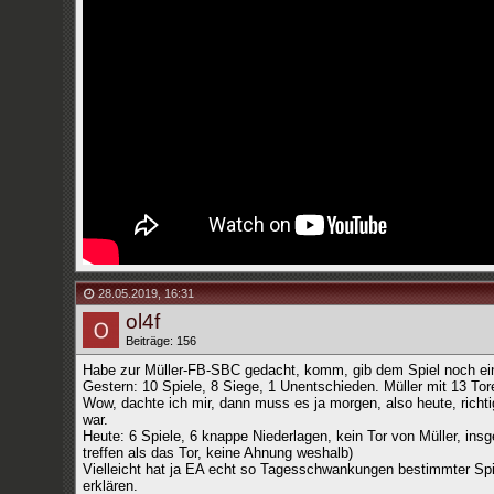
28.05.2019
,
16:31
ol4f
Beiträge: 156
Habe zur Müller-FB-SBC gedacht, komm, gib dem Spiel noch ei
Gestern: 10 Spiele, 8 Siege, 1 Unentschieden. Müller mit 13 Toren
Wow, dachte ich mir, dann muss es ja morgen, also heute, richt
war.
Heute: 6 Spiele, 6 knappe Niederlagen, kein Tor von Müller, insg
treffen als das Tor, keine Ahnung weshalb)
Vielleicht hat ja EA echt so Tagesschwankungen bestimmter Spi
erklären.