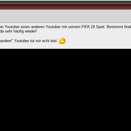
t" ein Youtuber einen anderen Youtuber mit seinem FIFA 19 Spiel. Bestimmt find
da sehr häufig wieder!
ndere" Youtuber tut mir echt leid.