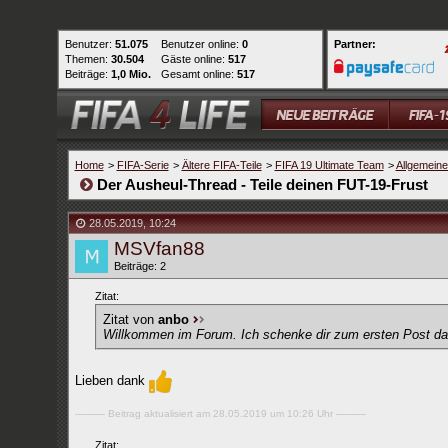
Benutzer:
51.075
Benutzer online:
0
Partner:
Themen:
30.504
Gäste online:
517
Beiträge:
1,0 Mio.
Gesamt online:
517
Home
>
FIFA-Serie
>
Ältere FIFA-Teile
>
FIFA 19 Ultimate Team
>
Allgemein
Der Ausheul-Thread - Teile deinen FUT-19-Frust
28.05.2019
,
10:24
MSVfan88
Beiträge: 2
Zitat:
Zitat von
anbo
Willkommen im Forum. Ich schenke dir zum ersten Post das h
Lieben dank
---------- Beitrag aktualisiert am 28.05.2019 um 10:26 Uhr ----------
Zitat: