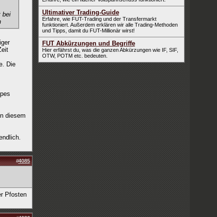
Ultimativer Trading-Guide
 bei
Erfahre, wie FUT-Trading und der Transfermarkt
n
funktioniert. Außerdem erklären wir alle Trading-Methoden
und Tipps, damit du FUT-Millionär wirst!
iger
FUT Abkürzungen und Begriffe
eit
Hier erfährst du, was die ganzen Abkürzungen wie IF, SIF,
OTW, POTM etc. bedeuten.
e. Die
ppes
in diesem
endlich.
#
4085
er Pfosten