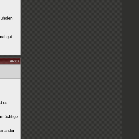
zuholen.
mal gut
#
4087
nd es
ermächtige
einander