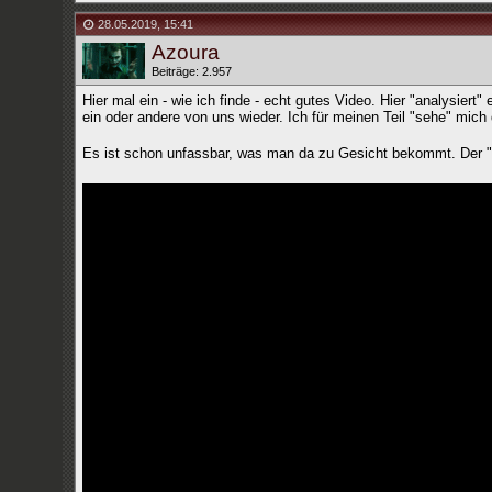
28.05.2019
,
15:41
Azoura
Beiträge: 2.957
Hier mal ein - wie ich finde - echt gutes Video. Hier "analysier
ein oder andere von uns wieder. Ich für meinen Teil "sehe" mich 
Es ist schon unfassbar, was man da zu Gesicht bekommt. Der "a