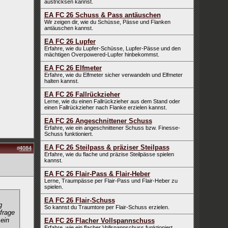
austricksen kannst.
EA FC 26 Schuss & Pass antäuschen
Wir zeigen dir, wie du Schüsse, Pässe und Flanken
antäuschen kannst.
EA FC 26 Lupfer
Erfahre, wie du Lupfer-Schüsse, Lupfer-Pässe und den
mächtigen Overpowered-Lupfer hinbekommst.
EA FC 26 Elfmeter
Erfahre, wie du Elfmeter sicher verwandeln und Elfmeter
halten kannst.
EA FC 26 Fallrückzieher
Lerne, wie du einen Fallrückzieher aus dem Stand oder
einen Fallrückzieher nach Flanke erzielen kannst.
EA FC 26 Angeschnittener Schuss
Erfahre, wie ein angeschnittener Schuss bzw. Finesse-
Schuss funktioniert.
EA FC 26 Steilpass & präziser Steilpass
#
4084
Erfahre, wie du flache und präzise Steilpässe spielen
kannst.
EA FC 26 Flair-Pass & Flair-Heber
Lerne, Traumpässe per Flair-Pass und Flair-Heber zu
spielen.
EA FC 26 Flair-Schuss
g
So kannst du Traumtore per Flair-Schuss erzielen.
frage
ein
EA FC 26 Flacher Vollspannschuss
Erfahre, wie ein flacher Vollspannschuss funktioniert.