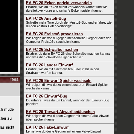
EA FC 26 Ecken perfekt verwandeln
Erfahre, wie du Ecken direkt verwandeln kannst und wie
du effektive kurze und scharfe Ecken spielen kannst.
EA FC 26 Anstoß-Bug
Schieße mehr Tore durch den Anstoß-Bug und erfahre, wie
du den Anstoß-Glitch verteidigst.
EA FC 26 Freistoß provozieren
Wir zeigen dir, wie du gegen menschliche Gegner oder den
Computer Freistöße rausholen kannst.
EA FC 26 Schwalbe machen
Erfahre, ob du in EA FC 26 eine Schwalbe machen kannst
und was die Schwalben-Eigenschaft ist.
EA FC 26 Langer Einwurf
Erfahre, wie du mit einem weiten Einwurf bis in den
Strafraum werfen kannst.
#
4083
EA FC 26 Einwurf-Spieler wechseln
Wir zeigen dir, wie du zu einem besseren Einwurf-Spieler
wechseln kannst.
EA FC 26 Einwurf-Bug
Du erfährst, was du tun kannst, wenn dir der Einwurf-Bug
passiert.
ich müde
EA FC 26 Torwart-Abwurf antäuschen
Wir zeigen dir, wie du den Gegner mit einem Fake-Abwurf
cher zu
überraschen kannst.
as nicht
EA FC 26 Fake-Einwurf
Lerne, wie du deine Gegner mit einem Fake-Einwurf