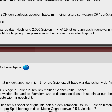
TS SON den Laufpass gegeben habe, mir meinen alten, schwarzen CR7 zurück
NULL!!!
ar es das. Nach rund 2.000 Spielen in FIFA 19 ist es dann auch irgendwann 
icht hoch genug. Langsam aber sicher ist das Fass allerdings voll.
 Wochenaufgabe.
 hat nix geklappt, wenn ich 1 Tor pro Spiel erzielt habe war das schon viel. 7
ch 3 Siege in Serie ein. Ich ließ meinen Gegner keine Chance.
ar wieder alles anders. Vorallem war es diesmal so dass ich scheinbar nur üb
sste wie mir geschieht.
besser bis sogar sehr gut. Bis halt auf den Torabschluss. In 3 Spielen hinter
e pro Spiel bezeugen dies. Meine Gegner derweil? 5,6 vielleicht 7.