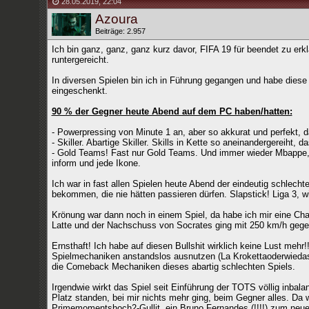
28.05.2019
,
22:04
Azoura
Beiträge: 2.957
Ich bin ganz, ganz, ganz kurz davor, FIFA 19 für beendet zu erkl
runtergereicht.
In diversen Spielen bin ich in Führung gegangen und habe diese
eingeschenkt.
90 % der Gegner heute Abend auf dem PC haben/hatten:
- Powerpressing von Minute 1 an, aber so akkurat und perfekt, da
- Skiller. Abartige Skiller. Skills in Kette so aneinandergereiht,
- Gold Teams! Fast nur Gold Teams. Und immer wieder Mbappe, M
inform und jede Ikone.
Ich war in fast allen Spielen heute Abend der eindeutig schlecht
bekommen, die nie hätten passieren dürfen. Slapstick! Liga 3, w
Krönung war dann noch in einem Spiel, da habe ich mir eine Chan
Latte und der Nachschuss von Socrates ging mit 250 km/h gegen
Ernsthaft! Ich habe auf diesen Bullshit wirklich keine Lust mehr!
Spielmechaniken anstandslos ausnutzen (La Krokettaoderwiedas
die Comeback Mechaniken dieses abartig schlechten Spiels.
Irgendwie wirkt das Spiel seit Einführung der TOTS völlig inba
Platz standen, bei mir nichts mehr ging, beim Gegner alles. Da
Primemomentshoch2-Gullit, ein Bruno Fernandes (!!!!) zum ne