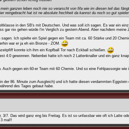
 mein ganzen leben noch nie so verarscht von fifa wie im diesen teil das fängt
r reingebracht hat ist ne absolute frechheit da kannst du noch so gut spiele
tklasse in den SB's mit Deutschen. Und was soll ich sagen. Es war ein einz
ass gar nix gehen würde I'm Verglich zu gestern Abend. Aber nachdem meine Z
h sagen. Ich spielte ein Spiel gegen ein Team mit ca. 60 Stärke und 20 Chemi
erhin war er ja eh ein Bronze - ZOM.
eitpfiff konnte ich ihm ein Kopfball Tor nach Eckball schießen.
est 4:0 gewonnen. Nebenbei hatte ich noch 2 Lattenknaller und ein ganz kna
en. Auch gegen ein 60-er Team mit 60 Chemie. Und so eine Fehlpassorgie wie 
t (in der 86. Minute zum Ausgleich) und ich hatte diesen verdammten Eggstein 
während des Tages gebaut habe.
r, 3/7. Das wird ganz eng bis Freitag. Es ist so unfassbar wie oft ich Latte od
 3 mal!!