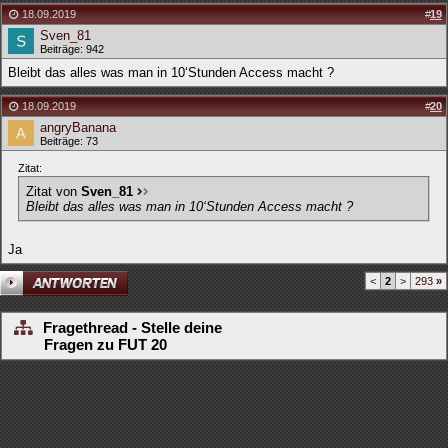
18.09.2019
#
19
Sven_81
Beiträge: 942
Bleibt das alles was man in 10‘Stunden Access macht ?
18.09.2019
#
20
angryBanana
Beiträge: 73
Zitat:
Zitat von
Sven_81
Bleibt das alles was man in 10‘Stunden Access macht ?
Ja
<
2
>
293
»
Fragethread - Stelle deine
Fragen zu FUT 20