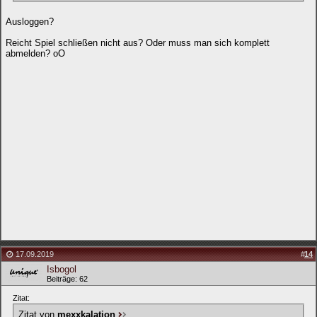
Ausloggen?
Reicht Spiel schließen nicht aus? Oder muss man sich komplett
abmelden? oO
17.09.2019
#
14
Isbogol
Beiträge: 62
Zitat:
Zitat von
mexxkalation