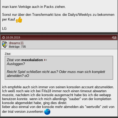
man kann Verträge auch in Packs ziehen.
Sonst nur über den Transfermarkt bzw. die Dailys/Weeklys zu bekommen
per Kauf.
LG
18.09.2019
#
18
dreams11
Beiträge: 735
Zitat:
Zitat von
mexxkalation
Ausloggen?
Reicht Spiel schließen nicht aus? Oder muss man sich komplett
abmelden? oO
ich empfehle auch sich immer von seinen konsolen account abzumelden.
Ich weiß noch wie ich bei Fifa18 immer noch einen timeout abwarten
musste, nachdem ich die konsole ausgemacht habe bis ich die webapp
benutzen konnte. wenn ich mich allerdings "sauber" von der kompletten
konsole abgemeldet habe, ging dies direkt.
lieber also einmal von der konsole mehr abmelden als "wertvolle" zeit von
der trial version zuverlieren