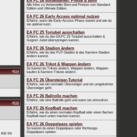
EA FC 26 vorbestellen: Preise & Boni
Alle Infos zu Vorbesteller-Boni und Preisen von Standard
Edition und Ultimate Edition.
EA FC 26 Early Access optimal nutzen
Erfahre, wann die Early-Access-Phase startet und wie du
sie optimal nutzt.
EA FC 25 Torjubel ausschalten
Erfahre, wie du den EA FC 25 Torjubel ausschalten &
Gegner-Jubel überspringen kannst.
EA FC 26 Stadion ändern
Erfahre, wie du das FUT-Stadion & das Karriere-Stadion
ändern kannst.
EA FC 26 Trikot & Wappen ändern
So kannst du Trikots ändern, Wappen ändern, Wappen
#
514
kaufen & Karriere-Trikots ändern.
EA FC 26 Übersteiger-Tutorial
Erfahre, wie ein normaler Übersteiger und ein umgekehrter
Übersteiger geht.
EA FC 26 Ballrolle machen
Erfahre, wie eine Ballrolle geht und wann sie sinnvoll ist.
#
515
EA FC 26 Kopfball machen
Erfahre, wie du einen normalen Kopfball oder einen flachen
Kopfball nach unten machen kannst.
EA FC 26 Doppelpass spielen
So kannst du einen Doppelpass oder Richtungs-
Doppelpass spielen.
 mir im