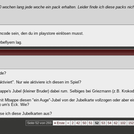
0 wochen lang jede woche ein pack erhalten. Leider finde ich diese packs nich
ncode sein, den du im playstore einlösen musst.
beflyern lag.
nde?
ktiviert". Nur wie aktiviere ich diesen im Spiel?
pe's Jubel (kleiner Bruder) dabei rum. Selbiges bei Griezmann (z.B. Krokodi
t Mbappe diesen "ein Auge"-Jubel von der Jubelkarte vollzogen oder aber ein
l) um's Eck. Wie?
öse ich diese Jubelkarten aus?
Seite 52 von 293
«
Erste
<
2
42
50
51
52
53
54
62
102
152