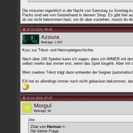
Die müssten eigentlich in der Nacht von Samstag zu Sonntag ko
Packs sind wie von Geisterhand in deinem Shop. Es gibt hier 
du sie nicht bekommen hast, sie dir aber zustehen, musst du d
10.10.2019
,
06:42
Azoura
Beiträge: 2.957
Kurz zur Trikot- und Heimspielgeschichte.
Nach über 100 Spielen kann ich sagen, dass ich IMMER mit dem 
selbst merke das immer erst, wenn das Spiel losgeht. Aber mit d
Mein zweites Trikot trägt dann entweder der Gegner (automatisch
EA hat es allerdings immer noch nicht gebacken bekommen, das
10.10.2019
,
07:47
Morgul
Beiträge: 92
Zitat:
Zitat von
Harman
Hei kleine Frage