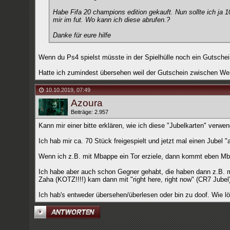
Habe Fifa 20 champions edition gekauft. Nun sollte ich ja 1
mir im fut. Wo kann ich diese abrufen.?
Danke für eure hilfe
Wenn du Ps4 spielst müsste in der Spielhülle noch ein Gutschei
Hatte ich zumindest übersehen weil der Gutschein zwischen Wer
10.10.2019
,
07:49
Azoura
Beiträge: 2.957
Kann mir einer bitte erklären, wie ich diese "Jubelkarten" verwe
Ich hab mir ca. 70 Stück freigespielt und jetzt mal einen Jubel "a
Wenn ich z.B. mit Mbappe ein Tor erziele, dann kommt eben Mbap
Ich habe aber auch schon Gegner gehabt, die haben dann z.B. mi
Zaha (KOTZ!!!!) kam dann mit "right here, right now" (CR7 Jube
Ich hab's entweder übersehen/überlesen oder bin zu doof. Wie l