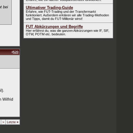
t bei
Ultimativer Trading-Guide
Erfahre, wie FUT-Trading und der Transfermarkt
funktioniert. Außerdem erklären wir alle Trading-Methoden
und Tipps, damit du FUT-Millionär wirst!
FUT Abkürzungen und Begriffe
Hier erfährst du, was die ganzen Abkürzungen wie IF, SIF,
OTW, POTM etc. bedeuten.
#
520
l).
 Wilfrid
>
Letzte
»