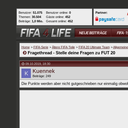
Benutzer:
51.075
Benutzer online:
0
Partner:
Themen:
30.504
Gäste online:
452
Beiträge:
1,0 Mio.
Gesamt online:
452
Home
>
FIFA-Serie
>
Ältere FIFA-Teile
>
FIFA 20 Ultimate Team
>
Allgemein
Fragethread - Stelle deine Fragen zu FUT 20
09.10.2019
,
18:30
Kuennek
Beiträge: 249
Die Punkte werden aber nicht gutgeschrieben nur einmalig obwoh