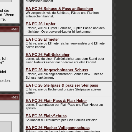
austricksen kannst.
EA FC 26 Schuss & Pass antäuschen
nd die
Wir zeigen dir, wie du Schüsse, Pässe und Flanken
ht. Wenn
antäuschen kannst.
lfe.
EA FC 26 Lupfer
Erfahre, wie du Lupfer-Schüsse, Lupfer-Pässe und den
#
518
mächtigen Overpowered-Lupfer hinbekommst.
EA FC 26 Elfmeter
Erfahre, wie du Elfmeter sicher verwandeln und Elfmeter
halten kannst.
EA FC 26 Fallrückzieher
. Ich
Lerne, wie du einen Fallrückzieher aus dem Stand oder
einen Fallrückzieher nach Flanke erzielen kannst.
t".
EA FC 26 Angeschnittener Schuss
idet.
Erfahre, wie ein angeschnittener Schuss bzw. Finesse-
Schuss funktioniert.
eiden.
EA FC 26 Steilpass & präziser Steilpass
Erfahre, wie du flache und präzise Steilpässe spielen
kannst.
#
519
EA FC 26 Flair-Pass & Flair-Heber
Lerne, Traumpässe per Flair-Pass und Flair-Heber zu
spielen.
EA FC 26 Flair-Schuss
So kannst du Traumtore per Flair-Schuss erzielen.
EA FC 26 Flacher Vollspannschuss
Erfahre, wie ein flacher Vollspannschuss funktioniert.