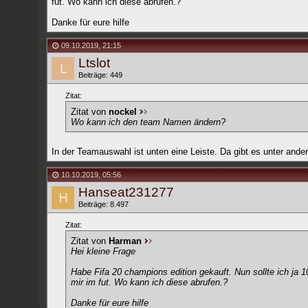
fut. Wo kann ich diese abrufen.?
Danke für eure hilfe
09.10.2019
,
21:15
Ltslot
Beiträge: 449
Zitat:
Zitat von
nockel
Wo kann ich den team Namen ändern?
In der Teamauswahl ist unten eine Leiste. Da gibt es unter a
10.10.2019
,
05:56
Hanseat231277
Beiträge: 8.497
Zitat:
Zitat von
Harman
Hei kleine Frage
Habe Fifa 20 champions edition gekauft. Nun sollte ich ja 1
mir im fut. Wo kann ich diese abrufen.?
Danke für eure hilfe