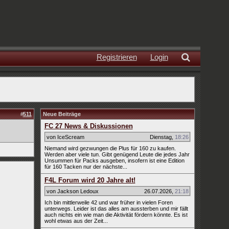
Registrieren
Login
#
511
Neue Beiträge
FC 27 News & Diskussionen
von IceScream
Dienstag
,
18:26
Niemand wird gezwungen die Plus für 160 zu kaufen.
Werden aber viele tun. Gibt genügend Leute die jedes Jahr
Unsummen für Packs ausgeben, insofern ist eine Edition
für 160 Tacken nur der nächste...
F4L Forum wird 20 Jahre alt!
von Jackson Ledoux
26.07.2026
,
21:18
Ich bin mittlerweile 42 und war früher in vielen Foren
unterwegs. Leider ist das alles am aussterben und mir fällt
auch nichts ein wie man die Aktivität fördern könnte. Es ist
wohl etwas aus der Zeit...