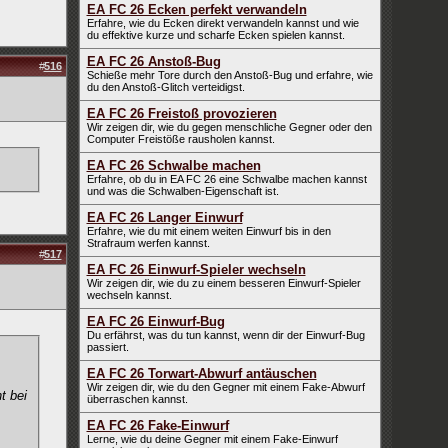
EA FC 26 Ecken perfekt verwandeln
Erfahre, wie du Ecken direkt verwandeln kannst und wie
du effektive kurze und scharfe Ecken spielen kannst.
EA FC 26 Anstoß-Bug
#
516
Schieße mehr Tore durch den Anstoß-Bug und erfahre, wie
du den Anstoß-Glitch verteidigst.
EA FC 26 Freistoß provozieren
Wir zeigen dir, wie du gegen menschliche Gegner oder den
Computer Freistöße rausholen kannst.
EA FC 26 Schwalbe machen
Erfahre, ob du in EA FC 26 eine Schwalbe machen kannst
und was die Schwalben-Eigenschaft ist.
EA FC 26 Langer Einwurf
Erfahre, wie du mit einem weiten Einwurf bis in den
Strafraum werfen kannst.
#
517
EA FC 26 Einwurf-Spieler wechseln
Wir zeigen dir, wie du zu einem besseren Einwurf-Spieler
wechseln kannst.
EA FC 26 Einwurf-Bug
Du erfährst, was du tun kannst, wenn dir der Einwurf-Bug
passiert.
EA FC 26 Torwart-Abwurf antäuschen
Wir zeigen dir, wie du den Gegner mit einem Fake-Abwurf
t bei
überraschen kannst.
EA FC 26 Fake-Einwurf
Lerne, wie du deine Gegner mit einem Fake-Einwurf