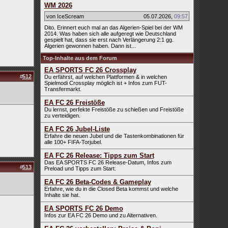
WM 2026
von IceScream
05.07.2026
,
09:57
Dito. Erinnert euch mal an das Algerien-Spiel bei der WM
2014. Was haben sich alle aufgeregt wie Deutschland
gespielt hat, dass sie erst nach Verlängerung 2:1 gg.
Algerien gewonnen haben. Dann ist...
Top-Inhalte aus dem Forum
EA SPORTS FC 26 Crossplay
#
512
Du erfährst, auf welchen Plattformen & in welchen
Spielmodi Crossplay möglich ist + Infos zum FUT-
Transfermarkt.
EA FC 26 Freistöße
Du lernst, perfekte Freistöße zu schießen und Freistöße
zu verteidigen.
EA FC 26 Jubel-Liste
Erfahre die neuen Jubel und die Tastenkombinationen für
alle 100+ FIFA-Torjubel.
EA FC 26 Release: Tipps zum Start
Das EA SPORTS FC 26 Release-Datum, Infos zum
#
513
Preload und Tipps zum Start.
EA FC 26 Beta-Codes & Gameplay
Erfahre, wie du in die Closed Beta kommst und welche
Inhalte sie hat.
EA SPORTS FC 26 Demo
Infos zur EA FC 26 Demo und zu Alternativen.