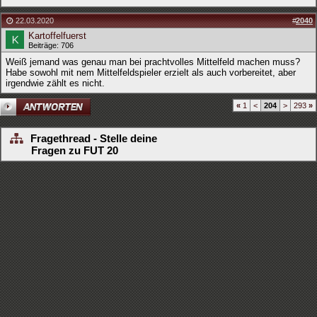
22.03.2020
#
2040
Kartoffelfuerst
Beiträge: 706
Weiß jemand was genau man bei prachtvolles Mittelfeld machen muss?
Habe sowohl mit nem Mittelfeldspieler erzielt als auch vorbereitet, aber
irgendwie zählt es nicht.
«
1
<
204
>
293
»
Fragethread - Stelle deine
Fragen zu FUT 20