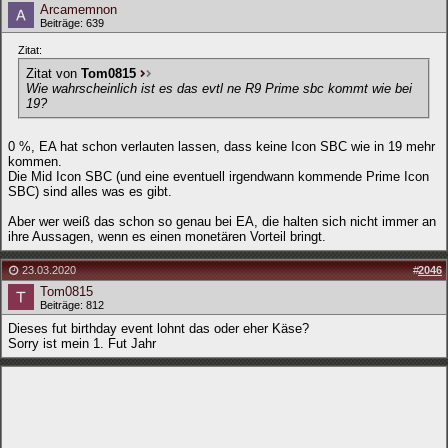
Arcamemnon
Beiträge: 639
Zitat:
Zitat von
Tom0815
Wie wahrscheinlich ist es das evtl ne R9 Prime sbc kommt wie bei
19?
0 %, EA hat schon verlauten lassen, dass keine Icon SBC wie in 19 mehr
kommen.
Die Mid Icon SBC (und eine eventuell irgendwann kommende Prime Icon
SBC) sind alles was es gibt.
Aber wer weiß das schon so genau bei EA, die halten sich nicht immer an
ihre Aussagen, wenn es einen monetären Vorteil bringt.
23.03.2020
#
2046
Tom0815
Beiträge: 812
Dieses fut birthday event lohnt das oder eher Käse?
Sorry ist mein 1. Fut Jahr