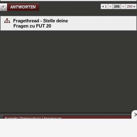
«
1
<
205
>
293
»
Fragethread - Stelle deine
Fragen zu FUT 20
Kontakt
|
Datenschutz
|
Impressum
© 2026 FIFA 4 LIFE