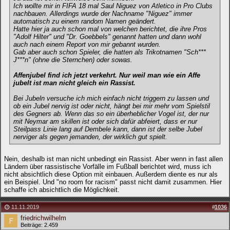
Ich wollte mir in FIFA 18 mal Saul Niguez von Atletico in Pro Clubs
nachbauen. Allerdings wurde der Nachname "Niguez" immer
automatisch zu einem random Namen geändert.
Hatte hier ja auch schon mal von welchen berichtet, die ihre Pros
"Adolf Hilter" und "Dr. Goebbels" genannt hatten und dann wohl
auch nach einem Report von mir gebannt wurden.
Gab aber auch schon Spieler, die hatten als Trikotnamen "Sch***
J***n" (ohne die Sternchen) oder sowas.
Affenjubel find ich jetzt verkehrt. Nur weil man wie ein Affe
jubelt ist man nicht gleich ein Rassist.
Bei Jubeln versuche ich mich einfach nicht triggern zu lassen und
ob ein Jubel nervig ist oder nicht, hängt bei mir mehr vom Spielstil
des Gegners ab. Wenn das so ein überheblicher Vogel ist, der nur
mit Neymar am skillen ist oder sich dafür abfeiert, dass er nur
Steilpass Linie lang auf Dembele kann, dann ist der selbe Jubel
nerviger als gegen jemanden, der wirklich gut spielt.
Nein, deshalb ist man nicht unbedingt ein Rassist. Aber wenn in fast allen
Ländern über rassistische Vorfälle im Fußball berichtet wird, muss ich
nicht absichtlich diese Option mit einbauen. Außerdem diente es nur als
ein Beispiel. Und "no room for racism" passt nicht damit zusammen. Hier
schaffe ich absichtlich die Möglichkeit.
11.11.2019
#
1036
friedrichwilhelm
Beiträge: 2.459