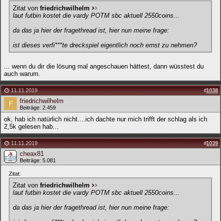
Zitat von
friedrichwilhelm
laut futbin kostet die vardy POTM sbc aktuell 2550coins...
da das ja hier der fragethread ist, hier nun meine frage:
ist dieses verfi***te dreckspiel eigentlich noch ernst zu nehmen?
... wenn du dir die lösung mal angeschauen hättest, dann wüsstest du
auch warum.
11.11.2019
#
1038
friedrichwilhelm
Beiträge: 2.459
ok, hab ich natürlich nicht....ich dachte nur mich trifft der schlag als ich
2,5k gelesen hab...
11.11.2019
#
1039
cheax81
Beiträge: 5.081
Zitat:
Zitat von
friedrichwilhelm
laut futbin kostet die vardy POTM sbc aktuell 2550coins...
da das ja hier der fragethread ist, hier nun meine frage: