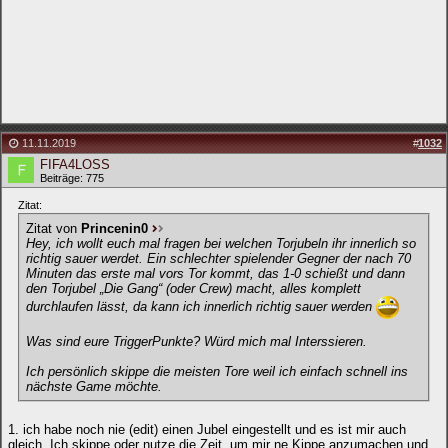
11.11.2019
#
1032
FIFA4LOSS
Beiträge: 775
Zitat:
Zitat von
Princenin0
Hey, ich wollt euch mal fragen bei welchen Torjubeln ihr innerlich so
richtig sauer werdet. Ein schlechter spielender Gegner der nach 70
Minuten das erste mal vors Tor kommt, das 1-0 schießt und dann
den Torjubel „Die Gang“ (oder Crew) macht, alles komplett
durchlaufen lässt, da kann ich innerlich richtig sauer werden
Was sind eure TriggerPunkte? Würd mich mal Interssieren.
Ich persönlich skippe die meisten Tore weil ich einfach schnell ins
nächste Game möchte.
1. ich habe noch nie (edit) einen Jubel eingestellt und es ist mir auch
gleich. Ich skippe oder nutze die Zeit, um mir ne Kippe anzumachen und