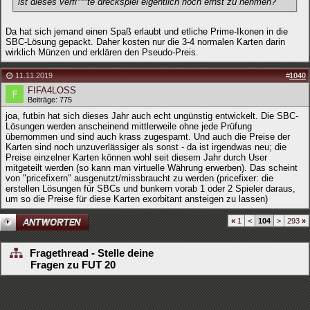
ist dieses verfi***te dreckspiel eigentlich noch ernst zu nehmen?
Da hat sich jemand einen Spaß erlaubt und etliche Prime-Ikonen in die
SBC-Lösung gepackt. Daher kosten nur die 3-4 normalen Karten darin
wirklich Münzen und erklären den Pseudo-Preis.
11.11.2019
#
1040
FIFA4LOSS
Beiträge: 775
joa, futbin hat sich dieses Jahr auch echt ungünstig entwickelt. Die SBC-
Lösungen werden anscheinend mittlerweile ohne jede Prüfung
übernommen und sind auch krass zugespamt. Und auch die Preise der
Karten sind noch unzuverlässiger als sonst - da ist irgendwas neu; die
Preise einzelner Karten können wohl seit diesem Jahr durch User
mitgeteilt werden (so kann man virtuelle Währung erwerben). Das scheint
von "pricefixern" ausgenutzt/missbraucht zu werden (pricefixer: die
erstellen Lösungen für SBCs und bunkern vorab 1 oder 2 Spieler daraus,
um so die Preise für diese Karten exorbitant ansteigen zu lassen)
«
1
<
104
>
293
»
Fragethread - Stelle deine
Fragen zu FUT 20