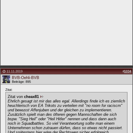
11.11.2019
#
1034
BVB-Oehli-BVB
Beiträge: 895
Zitat:
Zitat von
cheax81
Ehrlich gesagt ist mir das alles egal. Allerdings finde ich es ziemlich
heuchlerisch von EA Trikots zu verteilen mit "no room for raciscm"
und bewusst Affenjuben und der gleichen zu implementieren.
Zusätzlich spielt man des öfteren gegen Mannschaften die sich
bspw. "Sieg Heil" oder "Heil Hitler" nennen und dass dann auch
noch in Squadbattles. So viel Verantwortung sollte man einem
Unternehmen schon zutrauen dürfen, dass so etwas nicht passiert.
Und spätestens hier wäre der Rechtsweg sicher erfolgreich.