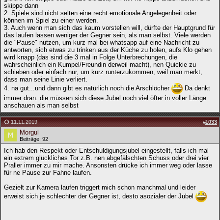
skippe dann
2. Spiele sind nicht selten eine recht emotionale Angelegenheit oder
können im Spiel zu einer werden.
3. Auch wenn man sich das kaum vorstellen will, dürfte der Hauptgrund für
das laufen lassen weniger der Gegner sein, als man selbst. Viele werden
die "Pause" nutzen, um kurz mal bei whatsapp auf eine Nachricht zu
antworten, sich etwas zu trinken aus der Küche zu holen, aufs Klo gehen
wird knapp (das sind die 3 mal in Folge Unterbrechungen, die
wahrscheinlich ein Kumpel/Freundin derweil macht), nen Quickie zu
schieben oder einfach nur, um kurz runterzukommen, weil man merkt,
dass man seine Linie verliert.
4. na gut...und dann gibt es natürlich noch die Arschlöcher
Da denkt
immer dran: die müssen sich diese Jubel noch viel öfter in voller Länge
anschauen als man selbst
11.11.2019
#
1033
Morgul
Beiträge: 92
Ich hab den Respekt oder Entschuldigungsjubel eingestellt, falls ich mal
ein extrem glückliches Tor z.B. nen abgefälschten Schuss oder drei vier
Praller immer zu mir mache. Ansonsten drücke ich immer weg oder lasse
für ne Pause zur Fahne laufen.
Gezielt zur Kamera laufen triggert mich schon manchmal und leider
erweist sich je schlechter der Gegner ist, desto asozialer der Jubel