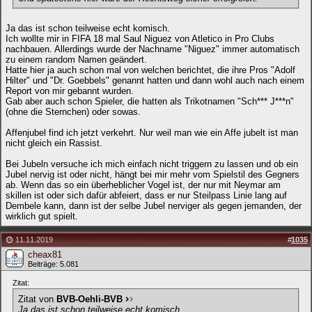
Ja das ist schon teilweise echt komisch.
Ich wollte mir in FIFA 18 mal Saul Niguez von Atletico in Pro Clubs
nachbauen. Allerdings wurde der Nachname "Niguez" immer automatisch
zu einem random Namen geändert.
Hatte hier ja auch schon mal von welchen berichtet, die ihre Pros "Adolf
Hilter" und "Dr. Goebbels" genannt hatten und dann wohl auch nach einem
Report von mir gebannt wurden.
Gab aber auch schon Spieler, die hatten als Trikotnamen "Sch*** J***n"
(ohne die Sternchen) oder sowas.
Affenjubel find ich jetzt verkehrt. Nur weil man wie ein Affe jubelt ist man
nicht gleich ein Rassist.
Bei Jubeln versuche ich mich einfach nicht triggern zu lassen und ob ein
Jubel nervig ist oder nicht, hängt bei mir mehr vom Spielstil des Gegners
ab. Wenn das so ein überheblicher Vogel ist, der nur mit Neymar am
skillen ist oder sich dafür abfeiert, dass er nur Steilpass Linie lang auf
Dembele kann, dann ist der selbe Jubel nerviger als gegen jemanden, der
wirklich gut spielt.
11.11.2019
#
1035
cheax81
Beiträge: 5.081
Zitat:
Zitat von
BVB-Oehli-BVB
Ja das ist schon teilweise echt komisch.