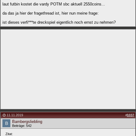
laut futbin kostet die vardy POTM sbc aktuell 2550coins...
da das ja hier der fragethread ist, hier nun meine frage:
ist dieses verfi***te dreckspiel eigentlich noch ernst zu nehmen?
11.11.2019
#
1037
Bambergsliebling
Beiträge: 542
Zitat: