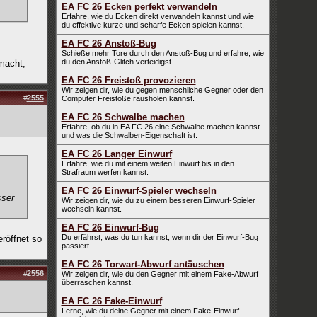
EA FC 26 Ecken perfekt verwandeln
Erfahre, wie du Ecken direkt verwandeln kannst und wie
du effektive kurze und scharfe Ecken spielen kannst.
EA FC 26 Anstoß-Bug
Schieße mehr Tore durch den Anstoß-Bug und erfahre, wie
du den Anstoß-Glitch verteidigst.
macht,
EA FC 26 Freistoß provozieren
Wir zeigen dir, wie du gegen menschliche Gegner oder den
#
2555
Computer Freistöße rausholen kannst.
EA FC 26 Schwalbe machen
Erfahre, ob du in EA FC 26 eine Schwalbe machen kannst
und was die Schwalben-Eigenschaft ist.
EA FC 26 Langer Einwurf
Erfahre, wie du mit einem weiten Einwurf bis in den
Strafraum werfen kannst.
EA FC 26 Einwurf-Spieler wechseln
sser
Wir zeigen dir, wie du zu einem besseren Einwurf-Spieler
wechseln kannst.
EA FC 26 Einwurf-Bug
Du erfährst, was du tun kannst, wenn dir der Einwurf-Bug
röffnet so
passiert.
EA FC 26 Torwart-Abwurf antäuschen
#
2556
Wir zeigen dir, wie du den Gegner mit einem Fake-Abwurf
überraschen kannst.
EA FC 26 Fake-Einwurf
Lerne, wie du deine Gegner mit einem Fake-Einwurf