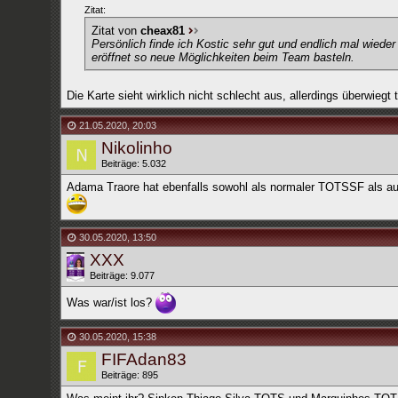
Zitat:
Zitat von
cheax81
Persönlich finde ich Kostic sehr gut und endlich mal wiede
eröffnet so neue Möglichkeiten beim Team basteln.
Die Karte sieht wirklich nicht schlecht aus, allerdings überwie
21.05.2020
,
20:03
Nikolinho
Beiträge: 5.032
Adama Traore hat ebenfalls sowohl als normaler TOTSSF als auc
30.05.2020
,
13:50
XXX
Beiträge: 9.077
Was war/ist los?
30.05.2020
,
15:38
FIFAdan83
Beiträge: 895