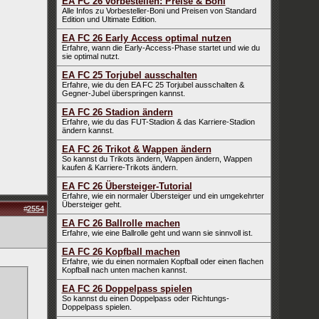
EA FC 26 vorbestellen: Preise & Boni
Alle Infos zu Vorbesteller-Boni und Preisen von Standard
Edition und Ultimate Edition.
EA FC 26 Early Access optimal nutzen
Erfahre, wann die Early-Access-Phase startet und wie du
sie optimal nutzt.
EA FC 25 Torjubel ausschalten
Erfahre, wie du den EA FC 25 Torjubel ausschalten &
Gegner-Jubel überspringen kannst.
EA FC 26 Stadion ändern
Erfahre, wie du das FUT-Stadion & das Karriere-Stadion
ändern kannst.
EA FC 26 Trikot & Wappen ändern
So kannst du Trikots ändern, Wappen ändern, Wappen
kaufen & Karriere-Trikots ändern.
EA FC 26 Übersteiger-Tutorial
Erfahre, wie ein normaler Übersteiger und ein umgekehrter
Übersteiger geht.
#
2554
EA FC 26 Ballrolle machen
Erfahre, wie eine Ballrolle geht und wann sie sinnvoll ist.
EA FC 26 Kopfball machen
Erfahre, wie du einen normalen Kopfball oder einen flachen
Kopfball nach unten machen kannst.
EA FC 26 Doppelpass spielen
So kannst du einen Doppelpass oder Richtungs-
Doppelpass spielen.