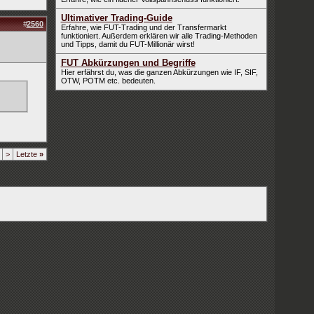
Ultimativer Trading-Guide
#
2560
Erfahre, wie FUT-Trading und der Transfermarkt
funktioniert. Außerdem erklären wir alle Trading-Methoden
und Tipps, damit du FUT-Millionär wirst!
FUT Abkürzungen und Begriffe
Hier erfährst du, was die ganzen Abkürzungen wie IF, SIF,
OTW, POTM etc. bedeuten.
>
Letzte
»