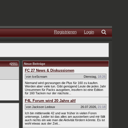
Registrieren
Login
#
2551
Neue Beiträge
FC 27 News & Diskussionen
von IceScream
Dienstag
,
18:26
Niemand wird gezwungen die Plus für 160 zu kaufen.
Werden aber viele tun. Gibt genügend Leute die jedes Jahr
Unsummen für Packs ausgeben, insofern ist eine Edition
für 160 Tacken nur der nächste...
F4L Forum wird 20 Jahre alt!
von Jackson Ledoux
26.07.2026
,
21:18
Ich bin mittlerweile 42 und war früher in vielen Foren
unterwegs. Leider ist das alles am aussterben und mir fällt
auch nichts ein wie man die Aktivität fördern könnte. Es ist
wohl etwas aus der Zeit...