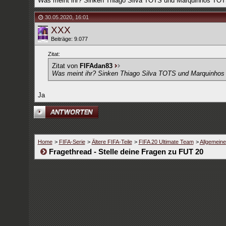
Was meint ihr? Sinken Thiago Silva TOTS und Marquinhos TOT
30.05.2020
,
16:01
XXX
Beiträge: 9.077
Zitat:
Zitat von
FIFAdan83
Was meint ihr? Sinken Thiago Silva TOTS und Marquinhos
Ja
Home
>
FIFA-Serie
>
Ältere FIFA-Teile
>
FIFA 20 Ultimate Team
>
Allgemein
Fragethread - Stelle deine Fragen zu FUT 20