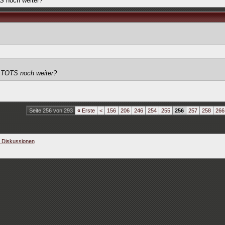
S noch weiter?
 TOTS noch weiter?
Seite 256 von 293
«
Erste
<
156
206
246
254
255
256
257
258
266
e Diskussionen