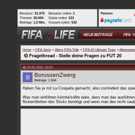
Benutzer:
51.075
Benutzer online:
1
Partner:
Themen:
30.504
Gäste online:
531
Beiträge:
1,0 Mio.
Gesamt online:
532
Home
>
FIFA-Serie
>
Ältere FIFA-Teile
>
FIFA 20 Ultimate Team
>
Allgemein
Fragethread - Stelle deine Fragen zu FUT 20
20.05.2020
,
20:01
BorussenZwerg
Beiträge: 1.664
Haben Sie ja mit La Croqueta gemacht, also zumindest das sp
Was man einführen könnte/sollte wäre, dass man das ausführen
flicken/drehen des Sticks benötigt und wenn man den nicht saube