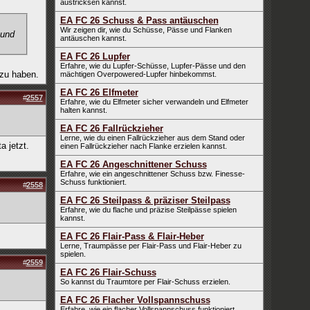
austricksen kannst.
EA FC 26 Schuss & Pass antäuschen
Wir zeigen dir, wie du Schüsse, Pässe und Flanken
 und
antäuschen kannst.
EA FC 26 Lupfer
Erfahre, wie du Lupfer-Schüsse, Lupfer-Pässe und den
 zu haben.
mächtigen Overpowered-Lupfer hinbekommst.
EA FC 26 Elfmeter
#
2557
Erfahre, wie du Elfmeter sicher verwandeln und Elfmeter
halten kannst.
EA FC 26 Fallrückzieher
Lerne, wie du einen Fallrückzieher aus dem Stand oder
 jetzt.
einen Fallrückzieher nach Flanke erzielen kannst.
EA FC 26 Angeschnittener Schuss
Erfahre, wie ein angeschnittener Schuss bzw. Finesse-
Schuss funktioniert.
#
2558
EA FC 26 Steilpass & präziser Steilpass
Erfahre, wie du flache und präzise Steilpässe spielen
kannst.
EA FC 26 Flair-Pass & Flair-Heber
Lerne, Traumpässe per Flair-Pass und Flair-Heber zu
spielen.
#
2559
EA FC 26 Flair-Schuss
So kannst du Traumtore per Flair-Schuss erzielen.
EA FC 26 Flacher Vollspannschuss
Erfahre, wie ein flacher Vollspannschuss funktioniert.