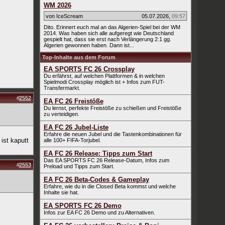
WM 2026
von IceScream
05.07.2026
,
09:57
Dito. Erinnert euch mal an das Algerien-Spiel bei der WM
2014. Was haben sich alle aufgeregt wie Deutschland
gespielt hat, dass sie erst nach Verlängerung 2:1 gg.
Algerien gewonnen haben. Dann ist...
Top-Inhalte aus dem Forum
EA SPORTS FC 26 Crossplay
Du erfährst, auf welchen Plattformen & in welchen
Spielmodi Crossplay möglich ist + Infos zum FUT-
Transfermarkt.
#
2552
EA FC 26 Freistöße
Du lernst, perfekte Freistöße zu schießen und Freistöße
zu verteidigen.
EA FC 26 Jubel-Liste
Erfahre die neuen Jubel und die Tastenkombinationen für
ist kaputt
alle 100+ FIFA-Torjubel.
EA FC 26 Release: Tipps zum Start
Das EA SPORTS FC 26 Release-Datum, Infos zum
#
2553
Preload und Tipps zum Start.
EA FC 26 Beta-Codes & Gameplay
Erfahre, wie du in die Closed Beta kommst und welche
Inhalte sie hat.
EA SPORTS FC 26 Demo
Infos zur EA FC 26 Demo und zu Alternativen.