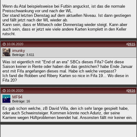
Wenn du Atal beispielsweise bei Futbin anguckst, ist das die normale
Preisschwankung vor und nach der WL.
Der stand letzten Dienstag auf dem aktuellen Niveau. Ist dann gestiegen
und fällt jetzt nach der WL wieder ab.
Kann sein, dass er Mittwoch oder Donnerstag wieder steigt. Kann aber
auch sein, dass er jetzt wie viele andere Karten komplett in den Keller
rutscht.
10.06.2020
#
2615
imunky
Beiträge: 3.611
Was ist eigentlich mit "End of an era" SBCs dieses Fifa? Geht diese
Saison keiner in Rente oder haben die das gestrichen? habe Ende Januar
erst mit Fifa angefangen dieses mal. Habe ich welche verpasst?
Ich fand die Robben und Ribery Karten so nice in Fifa 19... Wo diese in
Fifa 20?
10.06.2020
#
2616
MF94
Beiträge: 16
Es gab schon welche, zB David Villa, den ich sehr lange gespielt habe,
oder auch Schweinsteiger. Kommen könnte noch Aduriz, der seine
Karriere wegen Hüftproblemen beendet hat. Ansonsten fällt mir keiner ein.