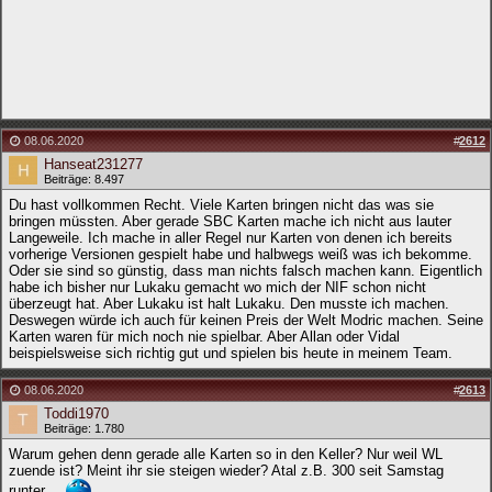
08.06.2020
#
2612
Hanseat231277
Beiträge: 8.497
Du hast vollkommen Recht. Viele Karten bringen nicht das was sie
bringen müssten. Aber gerade SBC Karten mache ich nicht aus lauter
Langeweile. Ich mache in aller Regel nur Karten von denen ich bereits
vorherige Versionen gespielt habe und halbwegs weiß was ich bekomme.
Oder sie sind so günstig, dass man nichts falsch machen kann. Eigentlich
habe ich bisher nur Lukaku gemacht wo mich der NIF schon nicht
überzeugt hat. Aber Lukaku ist halt Lukaku. Den musste ich machen.
Deswegen würde ich auch für keinen Preis der Welt Modric machen. Seine
Karten waren für mich noch nie spielbar. Aber Allan oder Vidal
beispielsweise sich richtig gut und spielen bis heute in meinem Team.
08.06.2020
#
2613
Toddi1970
Beiträge: 1.780
Warum gehen denn gerade alle Karten so in den Keller? Nur weil WL
zuende ist? Meint ihr sie steigen wieder? Atal z.B. 300 seit Samstag
runter....