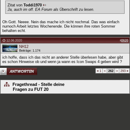
Zitat von
Toddi1970
Ja, auch im off. EA Forum als Überschrift zu lesen.
Oh Gott. Neeee. Nein das mache ich nicht nochmal. Das was einfach
nurnoch Arbeit letztes Wochenende. Die können ihre roten Sommer
behalten echt.
12.06.2020
#
2620
NH12
Beiträge: 1.174
ich hoffe, dass ich das nicht an anderer Stelle überlesen habe, aber gibt
es schon Hinweise ob und wenn ja wann es Icon Swaps 4 geben wird ?
«
1
<
262
>
293
»
Fragethread - Stelle deine
Fragen zu FUT 20