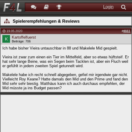
Login
Spielerempfehlungen & Reviews
19.05.2020
#
4661
Kartoffelfuerst
Beiträge: 706
Ich habe bisher Vieira untauschbar in 88 und Makelele Mid gespielt.
Vieira ist zwar zum einen ein Tier im Mittelfeld, aber so etwas hüftsteif. Er
hat sehr lange Beine, was ein Segen beim Tacklen ist, aber ein Fluch weil
er gefühlt in jedem zweiten Spiel getunnelt wird.
Makelele habe ich recht schnell abgegeben, gefiel mir irgendwie gar nicht.
Vielleicht Roy Keane? Hatte damals den Mid und den Prime und fand den
Mid sehr sehr biestig. Matthäus kann ich auch durchaus empfehlen, der
Mid müsste ja ins Budget passen?