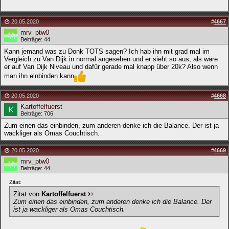
20.05.2020
#
4667
mrv_ptw0
Beiträge: 44
Kann jemand was zu Donk TOTS sagen? Ich hab ihn mit grad mal im
Vergleich zu Van Dijk in normal angesehen und er sieht so aus, als wäre
er auf Van Dijk Niveau und dafür gerade mal knapp über 20k? Also wenn
man ihn einbinden kann
20.05.2020
#
4668
Kartoffelfuerst
Beiträge: 706
Zum einen das einbinden, zum anderen denke ich die Balance. Der ist ja
wackliger als Omas Couchtisch.
20.05.2020
#
4669
mrv_ptw0
Beiträge: 44
Zitat:
Zitat von
Kartoffelfuerst
Zum einen das einbinden, zum anderen denke ich die Balance. Der
ist ja wackliger als Omas Couchtisch.