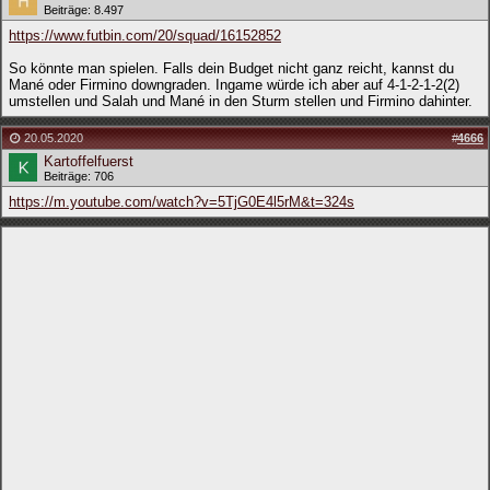
Beiträge: 8.497
https://www.futbin.com/20/squad/16152852
So könnte man spielen. Falls dein Budget nicht ganz reicht, kannst du
Mané oder Firmino downgraden. Ingame würde ich aber auf 4-1-2-1-2(2)
umstellen und Salah und Mané in den Sturm stellen und Firmino dahinter.
20.05.2020
#
4666
Kartoffelfuerst
Beiträge: 706
https://m.youtube.com/watch?v=5TjG0E4l5rM&t=324s