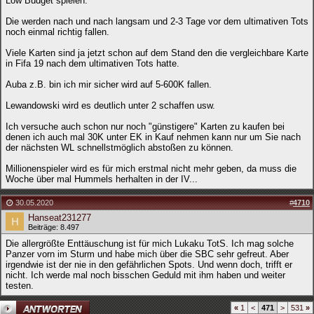
Low Budget spielen.
Die werden nach und nach langsam und 2-3 Tage vor dem ultimativen Tots
noch einmal richtig fallen.
Viele Karten sind ja jetzt schon auf dem Stand den die vergleichbare Karte
in Fifa 19 nach dem ultimativen Tots hatte.
Auba z.B. bin ich mir sicher wird auf 5-600K fallen.
Lewandowski wird es deutlich unter 2 schaffen usw.
Ich versuche auch schon nur noch "günstigere" Karten zu kaufen bei
denen ich auch mal 30K unter EK in Kauf nehmen kann nur um Sie nach
der nächsten WL schnellstmöglich abstoßen zu können.
Millionenspieler wird es für mich erstmal nicht mehr geben, da muss die
Woche über mal Hummels herhalten in der IV...
30.05.2020
#
4710
Hanseat231277
Beiträge: 8.497
Die allergrößte Enttäuschung ist für mich Lukaku TotS. Ich mag solche
Panzer vorn im Sturm und habe mich über die SBC sehr gefreut. Aber
irgendwie ist der nie in den gefährlichen Spots. Und wenn doch, trifft er
nicht. Ich werde mal noch bisschen Geduld mit ihm haben und weiter
testen.
«
1
<
471
>
531
»