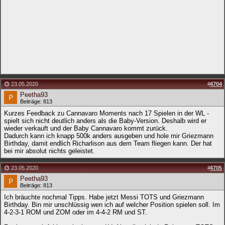
23.05.2020
#
4704
Peetha93
Beiträge: 813
Kurzes Feedback zu Cannavaro Moments nach 17 Spielen in der WL -
spielt sich nicht deutlich anders als die Baby-Version. Deshalb wird er
wieder verkauft und der Baby Cannavaro kommt zurück.
Dadurch kann ich knapp 500k anders ausgeben und hole mir Griezmann
Birthday, damit endlich Richarlison aus dem Team fliegen kann. Der hat
bei mir absolut nichts geleistet.
23.05.2020
#
4705
Peetha93
Beiträge: 813
Ich bräuchte nochmal Tipps. Habe jetzt Messi TOTS und Griezmann
Birthday. Bin mir unschlüssig wen ich auf welcher Position spielen soll. Im
4-2-3-1 ROM und ZOM oder im 4-4-2 RM und ST.