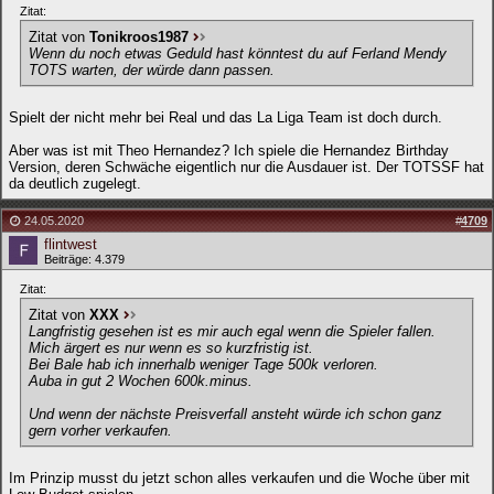
Zitat:
Zitat von
Tonikroos1987
Wenn du noch etwas Geduld hast könntest du auf Ferland Mendy
TOTS warten, der würde dann passen.
Spielt der nicht mehr bei Real und das La Liga Team ist doch durch.
Aber was ist mit Theo Hernandez? Ich spiele die Hernandez Birthday
Version, deren Schwäche eigentlich nur die Ausdauer ist. Der TOTSSF hat
da deutlich zugelegt.
24.05.2020
#
4709
flintwest
Beiträge: 4.379
Zitat:
Zitat von
XXX
Langfristig gesehen ist es mir auch egal wenn die Spieler fallen.
Mich ärgert es nur wenn es so kurzfristig ist.
Bei Bale hab ich innerhalb weniger Tage 500k verloren.
Auba in gut 2 Wochen 600k.minus.
Und wenn der nächste Preisverfall ansteht würde ich schon ganz
gern vorher verkaufen.
Im Prinzip musst du jetzt schon alles verkaufen und die Woche über mit