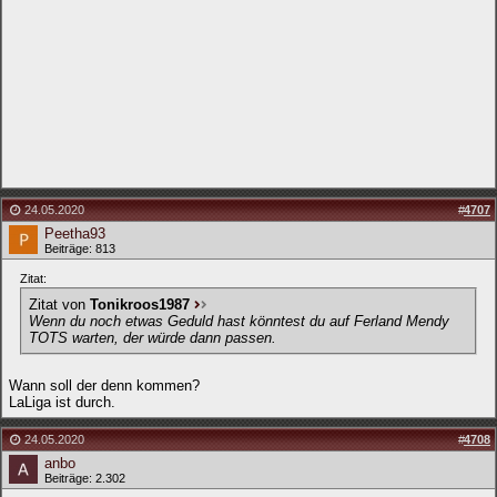
24.05.2020
#
4707
Peetha93
Beiträge: 813
Zitat:
Zitat von
Tonikroos1987
Wenn du noch etwas Geduld hast könntest du auf Ferland Mendy
TOTS warten, der würde dann passen.
Wann soll der denn kommen?
LaLiga ist durch.
24.05.2020
#
4708
anbo
Beiträge: 2.302