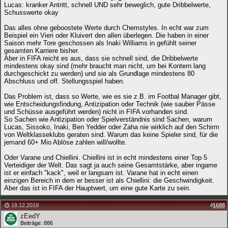
Lucas: kranker Antritt, schnell UND sehr beweglich, gute Dribbelwerte,
Schusswerte okay
Das alles ohne geboostete Werte durch Chemstyles. In echt war zum
Beispiel ein Vieri oder Kluivert den allen überlegen. Die haben in einer
Saison mehr Tore geschossen als Inaki Williams in gefühlt seiner
gesamten Karriere bisher.
Aber in FIFA reicht es aus, dass sie schnell sind, die Dribbelwerte
mindestens okay sind (mehr braucht man nicht, um bei Kontern lang
durchgeschickt zu werden) und sie als Grundlage mindestens 80
Abschluss und off. Stellungsspiel haben.
Das Problem ist, dass so Werte, wie es sie z.B. im Footbal Manager gibt,
wie Entscheidungsfindung, Antizipation oder Technik (wie sauber Pässe
und Schüsse ausgeführt werden) nicht in FIFA vorhanden sind.
So Sachen wie Antizipation oder Spielverständnis sind Sachen, warum
Lucas, Sissoko, Inaki, Ben Yedder oder Zaha nie wirklich auf den Schirm
von Weltklasseklubs geraten sind. Warum das keine Spieler sind, für die
jemand 60+ Mio Ablöse zahlen will/wollte.
Oder Varane und Chiellini. Chiellini ist in echt mindestens einer Top 5
Verteidiger der Welt. Das sagt ja auch seine Gesamtstärke, aber ingame
ist er einfach "kack", weil er langsam ist. Varane hat in echt einen
einzigen Bereich in dem er besser ist als Chiellini: die Geschwindigkeit.
Aber das ist in FIFA der Hauptwert, um eine gute Karte zu sein.
18.12.2019
#
1688
zEedY
Beiträge: 886