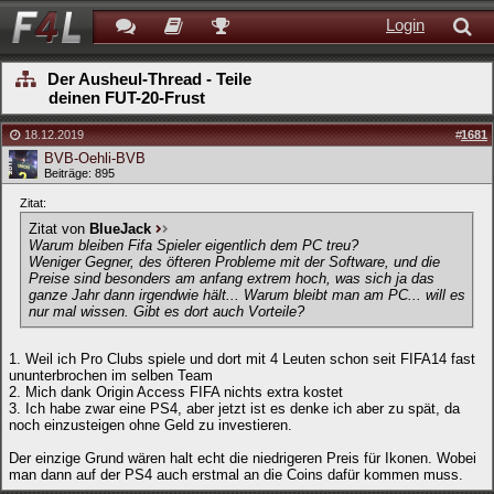
Login
Der Ausheul-Thread - Teile
deinen FUT-20-Frust
18.12.2019
#
1681
BVB-Oehli-BVB
Beiträge: 895
Zitat:
Zitat von
BlueJack
Warum bleiben Fifa Spieler eigentlich dem PC treu?
Weniger Gegner, des öfteren Probleme mit der Software, und die
Preise sind besonders am anfang extrem hoch, was sich ja das
ganze Jahr dann irgendwie hält... Warum bleibt man am PC... will es
nur mal wissen. Gibt es dort auch Vorteile?
1. Weil ich Pro Clubs spiele und dort mit 4 Leuten schon seit FIFA14 fast
ununterbrochen im selben Team
2. Mich dank Origin Access FIFA nichts extra kostet
3. Ich habe zwar eine PS4, aber jetzt ist es denke ich aber zu spät, da
noch einzusteigen ohne Geld zu investieren.
Der einzige Grund wären halt echt die niedrigeren Preis für Ikonen. Wobei
man dann auf der PS4 auch erstmal an die Coins dafür kommen muss.