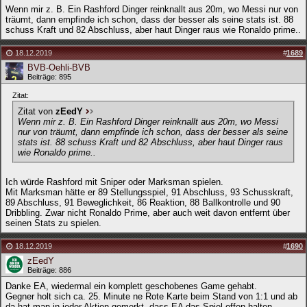
Wenn mir z. B. Ein Rashford Dinger reinknallt aus 20m, wo Messi nur von
träumt, dann empfinde ich schon, dass der besser als seine stats ist. 88
schuss Kraft und 82 Abschluss, aber haut Dinger raus wie Ronaldo prime..
18.12.2019
#
1689
BVB-Oehli-BVB
Beiträge: 895
Zitat:
Zitat von
zEedY
Wenn mir z. B. Ein Rashford Dinger reinknallt aus 20m, wo Messi
nur von träumt, dann empfinde ich schon, dass der besser als seine
stats ist. 88 schuss Kraft und 82 Abschluss, aber haut Dinger raus
wie Ronaldo prime..
Ich würde Rashford mit Sniper oder Marksman spielen.
Mit Marksman hätte er 89 Stellungsspiel, 91 Abschluss, 93 Schusskraft,
89 Abschluss, 91 Beweglichkeit, 86 Reaktion, 88 Ballkontrolle und 90
Dribbling. Zwar nicht Ronaldo Prime, aber auch weit davon entfernt über
seinen Stats zu spielen.
18.12.2019
#
1690
zEedY
Beiträge: 886
Danke EA, wiedermal ein komplett geschobenes Game gehabt.
Gegner holt sich ca. 25. Minute ne Rote Karte beim Stand von 1:1 und ab
da hat man in jeder Aktion gemerkt, dass EA das Spiel offen halten