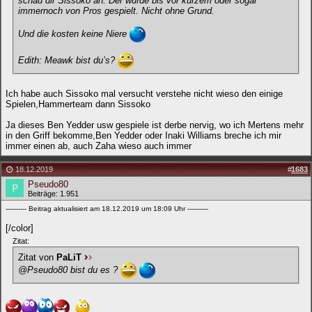
schau dir Sissoko an. Der wurde bis vor kurzem oder sogar
immernoch von Pros gespielt. Nicht ohne Grund.
Und die kosten keine Niere
Edith: Meawk bist du’s?
Ich habe auch Sissoko mal versucht verstehe nicht wieso den einige
Spielen,Hammerteam dann Sissoko
Ja dieses Ben Yedder usw gespiele ist derbe nervig, wo ich Mertens mehr
in den Griff bekomme,Ben Yedder oder Inaki Williams breche ich mir
immer einen ab, auch Zaha wieso auch immer
18.12.2019
#
1683
Pseudo80
Beiträge: 1.951
---------- Beitrag aktualisiert am 18.12.2019 um 18:09 Uhr ----------
[/color]
Zitat:
Zitat von
PaLiT
@Pseudo80 bist du es ?