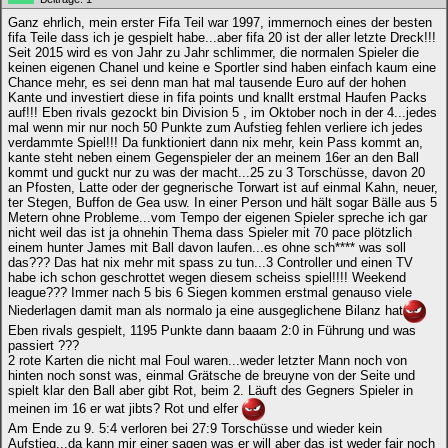
Ganz ehrlich, mein erster Fifa Teil war 1997, immernoch eines der besten
fifa Teile dass ich je gespielt habe...aber fifa 20 ist der aller letzte Dreck!!!
Seit 2015 wird es von Jahr zu Jahr schlimmer, die normalen Spieler die
keinen eigenen Chanel und keine e Sportler sind haben einfach kaum eine
Chance mehr, es sei denn man hat mal tausende Euro auf der hohen
Kante und investiert diese in fifa points und knallt erstmal Haufen Packs
auf!!! Eben rivals gezockt bin Division 5 , im Oktober noch in der 4...jedes
mal wenn mir nur noch 50 Punkte zum Aufstieg fehlen verliere ich jedes
verdammte Spiel!!! Da funktioniert dann nix mehr, kein Pass kommt an,
kante steht neben einem Gegenspieler der an meinem 16er an den Ball
kommt und guckt nur zu was der macht...25 zu 3 Torschüsse, davon 20
an Pfosten, Latte oder der gegnerische Torwart ist auf einmal Kahn, neuer,
ter Stegen, Buffon de Gea usw. In einer Person und hält sogar Bälle aus 5
Metern ohne Probleme...vom Tempo der eigenen Spieler spreche ich gar
nicht weil das ist ja ohnehin Thema dass Spieler mit 70 pace plötzlich
einem hunter James mit Ball davon laufen...es ohne sch**** was soll
das??? Das hat nix mehr mit spass zu tun...3 Controller und einen TV
habe ich schon geschrottet wegen diesem scheiss spiel!!!! Weekend
league??? Immer nach 5 bis 6 Siegen kommen erstmal genauso viele
Niederlagen damit man als normalo ja eine ausgeglichene Bilanz hat
Eben rivals gespielt, 1195 Punkte dann baaam 2:0 in Führung und was
passiert ???
2 rote Karten die nicht mal Foul waren...weder letzter Mann noch von
hinten noch sonst was, einmal Grätsche de breuyne von der Seite und
spielt klar den Ball aber gibt Rot, beim 2. Läuft des Gegners Spieler in
meinen im 16 er wat jibts? Rot und elfer
Am Ende zu 9. 5:4 verloren bei 27:9 Torschüsse und wieder kein
Aufstieg...da kann mir einer sagen was er will aber das ist weder fair noch