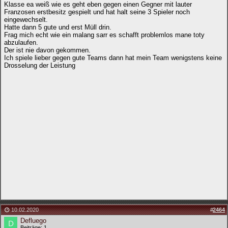
Klasse ea weiß wie es geht eben gegen einen Gegner mit lauter
Franzosen erstbesitz gespielt und hat halt seine 3 Spieler noch
eingewechselt.
Hatte dann 5 gute und erst Müll drin.
Frag mich echt wie ein malang sarr es schafft problemlos mane toty
abzulaufen.
Der ist nie davon gekommen.
Ich spiele lieber gegen gute Teams dann hat mein Team wenigstens keine
Drosselung der Leistung
10.02.2020
#
2464
Defluego
Beiträge: 1