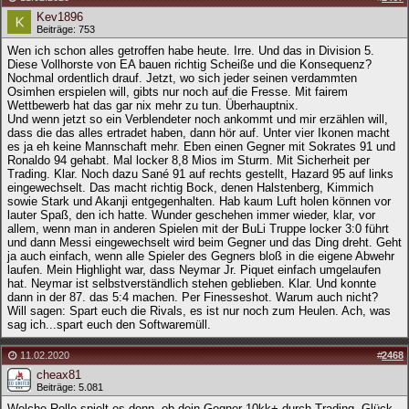
Kev1896
Beiträge: 753
Wen ich schon alles getroffen habe heute. Irre. Und das in Division 5.
Diese Vollhorste von EA bauen richtig Scheiße und die Konsequenz?
Nochmal ordentlich drauf. Jetzt, wo sich jeder seinen verdammten
Osimhen erspielen will, gibts nur noch auf die Fresse. Mit fairem
Wettbewerb hat das gar nix mehr zu tun. Überhauptnix.
Und wenn jetzt so ein Verblendeter noch ankommt und mir erzählen will,
dass die das alles ertradet haben, dann hör auf. Unter vier Ikonen macht
es ja eh keine Mannschaft mehr. Eben einen Gegner mit Sokrates 91 und
Ronaldo 94 gehabt. Mal locker 8,8 Mios im Sturm. Mit Sicherheit per
Trading. Klar. Noch dazu Sané 91 auf rechts gestellt, Hazard 95 auf links
eingewechselt. Das macht richtig Bock, denen Halstenberg, Kimmich
sowie Stark und Akanji entgegenhalten. Hab kaum Luft holen können vor
lauter Spaß, den ich hatte. Wunder geschehen immer wieder, klar, vor
allem, wenn man in anderen Spielen mit der BuLi Truppe locker 3:0 führt
und dann Messi eingewechselt wird beim Gegner und das Ding dreht. Geht
ja auch einfach, wenn alle Spieler des Gegners bloß in die eigene Abwehr
laufen. Mein Highlight war, dass Neymar Jr. Piquet einfach umgelaufen
hat. Neymar ist selbstverständlich stehen geblieben. Klar. Und konnte
dann in der 87. das 5:4 machen. Per Finesseshot. Warum auch nicht?
Will sagen: Spart euch die Rivals, es ist nur noch zum Heulen. Ach, was
sag ich...spart euch den Softwaremüll.
11.02.2020
#
2468
cheax81
Beiträge: 5.081
Welche Rolle spielt es denn, ob dein Gegner 10kk+ durch Trading, Glück