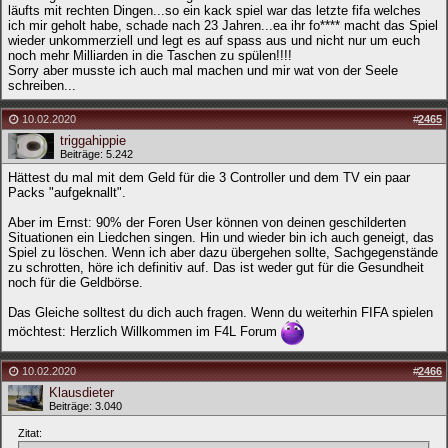
läufts mit rechten Dingen...so ein kack spiel war das letzte fifa welches
ich mir geholt habe, schade nach 23 Jahren...ea ihr fo**** macht das Spiel
wieder unkommerziell und legt es auf spass aus und nicht nur um euch
noch mehr Milliarden in die Taschen zu spülen!!!!
Sorry aber musste ich auch mal machen und mir wat von der Seele
schreiben...
10.02.2020
#
2465
triggahippie
Beiträge: 5.242
Hättest du mal mit dem Geld für die 3 Controller und dem TV ein paar
Packs "aufgeknallt".
Aber im Ernst: 90% der Foren User können von deinen geschilderten
Situationen ein Liedchen singen. Hin und wieder bin ich auch geneigt, das
Spiel zu löschen. Wenn ich aber dazu übergehen sollte, Sachgegenstände
zu schrotten, höre ich definitiv auf. Das ist weder gut für die Gesundheit
noch für die Geldbörse.
Das Gleiche solltest du dich auch fragen. Wenn du weiterhin FIFA spielen
möchtest: Herzlich Willkommen im F4L Forum
10.02.2020
#
2466
Klausdieter
Beiträge: 3.040
Zitat: