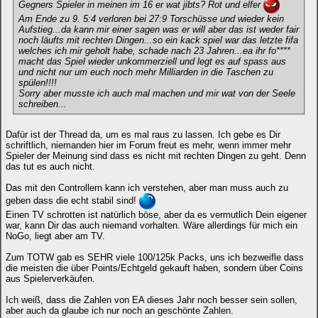
Gegners Spieler in meinen im 16 er wat jibts? Rot und elfer
Am Ende zu 9. 5:4 verloren bei 27:9 Torschüsse und wieder kein
Aufstieg...da kann mir einer sagen was er will aber das ist weder fair
noch läufts mit rechten Dingen...so ein kack spiel war das letzte fifa
welches ich mir geholt habe, schade nach 23 Jahren...ea ihr fo****
macht das Spiel wieder unkommerziell und legt es auf spass aus
und nicht nur um euch noch mehr Milliarden in die Taschen zu
spülen!!!!
Sorry aber musste ich auch mal machen und mir wat von der Seele
schreiben...
Dafür ist der Thread da, um es mal raus zu lassen. Ich gebe es Dir
schriftlich, niemanden hier im Forum freut es mehr, wenn immer mehr
Spieler der Meinung sind dass es nicht mit rechten Dingen zu geht. Denn
das tut es auch nicht.
Das mit den Controllern kann ich verstehen, aber man muss auch zu
geben dass die echt stabil sind!
Einen TV schrotten ist natürlich böse, aber da es vermutlich Dein eigener
war, kann Dir das auch niemand vorhalten. Wäre allerdings für mich ein
NoGo, liegt aber am TV.
Zum TOTW gab es SEHR viele 100/125k Packs, uns ich bezweifle dass
die meisten die über Points/Echtgeld gekauft haben, sondern über Coins
aus Spielerverkäufen.
Ich weiß, dass die Zahlen von EA dieses Jahr noch besser sein sollen,
aber auch da glaube ich nur noch an geschönte Zahlen.