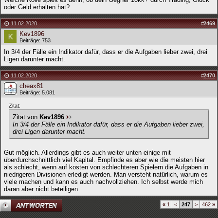
oder Geld erhalten hat?
11.02.2020
#
2469
Kev1896
Beiträge: 753
In 3/4 der Fälle ein Indikator dafür, dass er die Aufgaben lieber zwei, drei
Ligen darunter macht.
11.02.2020
#
2470
cheax81
Beiträge: 5.081
Zitat:
Zitat von
Kev1896
In 3/4 der Fälle ein Indikator dafür, dass er die Aufgaben lieber zwei,
drei Ligen darunter macht.
Gut möglich. Allerdings gibt es auch weiter unten einige mit
überdurchschnittlich viel Kapital. Empfinde es aber wie die meisten hier
als schlecht, wenn auf kosten von schlechteren Spielern die Aufgaben in
niedrigeren Divisionen erledigt werden. Man versteht natürlich, warum es
viele machen und kann es auch nachvollziehen. Ich selbst werde mich
daran aber nicht beteiligen.
«
1
<
247
>
462
»