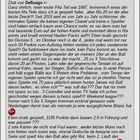
Zitat von
Defluego
Ganz ehrlich, mein erster Fifa Teil war 1997, immernoch eines der
besten fifa Teile dass ich je gespielt habe...aber fifa 20 ist der aller
letzte Dreck!!! Seit 2015 wird es von Jahr zu Jahr schlimmer, die
normalen Spieler die keinen eigenen Chanel und keine e Sportler
sind haben einfach kaum eine Chance mehr, es sei denn man hat
mal tausende Euro auf der hohen Kante und investiert diese in fifa
points und knallt erstmal Haufen Packs auf!!! Eben rivals gezockt
bin Division 5 , im Oktober noch in der 4...jedes mal wenn mir nur
noch 50 Punkte zum Aufstieg fehlen verliere ich jedes verdammte
Spiel!!! Da funktioniert dann nix mehr, kein Pass kommt an, kante
steht neben einem Gegenspieler der an meinem 16er an den Ball
kommt und guckt nur zu was der macht...25 zu 3 Torschüsse,
davon 20 an Pfosten, Latte oder der gegnerische Torwart ist auf
einmal Kahn, neuer, ter Stegen, Buffon de Gea usw. In einer Person
und hält sogar Bälle aus 5 Metern ohne Probleme...vom Tempo der
eigenen Spieler spreche ich gar nicht weil das ist ja ohnehin Thema
dass Spieler mit 70 pace plötzlich einem hunter James mit Ball
davon laufen...es ohne sch**** was soll das??? Das hat nix mehr
mit spass zu tun...3 Controller und einen TV habe ich schon
geschrottet wegen diesem scheiss spiel!!!! Weekend league???
Immer nach 5 bis 6 Siegen kommen erstmal genauso viele
Niederlagen damit man als normalo ja eine ausgeglichene Bilanz hat
Eben rivals gespielt, 1195 Punkte dann baaam 2:0 in Führung und
was passiert ???
2 rote Karten die nicht mal Foul waren...weder letzter Mann noch
von hinten noch sonst was, einmal Grätsche de breuyne von der
Seite und spielt klar den Ball aber gibt Rot, beim 2. Läuft des