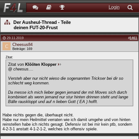
Login
Der Ausheul-Thread - Teile
deinen FUT-20-Frust
29.11.2019
#
1461
Cheesus84
Beiträge: 169
Zitat:
Zitat von
Klööten Klopper
@ cheesus....
Versteh aber nur nicht wieso die sogenannten Trickser bei dir so
schlecht weg kommen.
Da messe ich mich lieber gegen jemand der mit Moves sich durch
kombiniert als wenn jemand nur stur hinten drinnen steht und lange
Bälle rauskloppt und auf n lieben Gott ( EA ) hofft.
Habe nichts gegen die, überhaupt nicht.
Habe nur mein Heilmittel verraten wie ich damit umgehe und von hinten
reinstellen habe ich nichts gesagt. Defensiv ist bei mir kein ptb, sondern
4-2-3-1 anstatt 4-1-2-1-2, welches ich offensiv spiele.