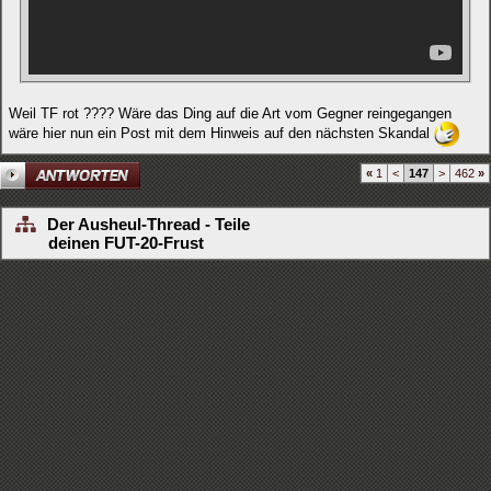
Weil TF rot ???? Wäre das Ding auf die Art vom Gegner reingegangen
wäre hier nun ein Post mit dem Hinweis auf den nächsten Skandal
«
1
<
147
>
462
»
Der Ausheul-Thread - Teile
deinen FUT-20-Frust