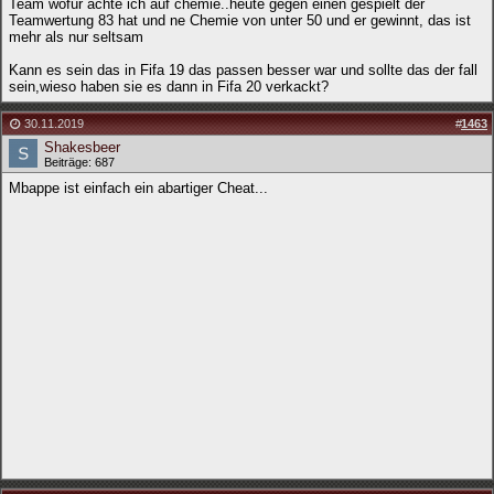
Team wofür achte ich auf chemie..heute gegen einen gespielt der
Teamwertung 83 hat und ne Chemie von unter 50 und er gewinnt, das ist
mehr als nur seltsam
Kann es sein das in Fifa 19 das passen besser war und sollte das der fall
sein,wieso haben sie es dann in Fifa 20 verkackt?
30.11.2019
#
1463
Shakesbeer
Beiträge: 687
Mbappe ist einfach ein abartiger Cheat...