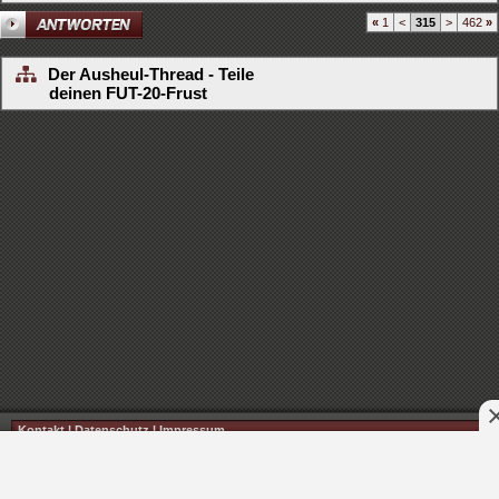
«
1
<
315
>
462
»
Der Ausheul-Thread - Teile
deinen FUT-20-Frust
Kontakt
|
Datenschutz
|
Impressum
© 2026 FIFA 4 LIFE