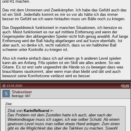
und R1 machen.
Das mit dem Umrennen und Zweikämpfen. Ich habe das Gefühl auch das
ist ein Skill. Jedenfalls kommt es mir so vor als hätte ich das immer
besser im Gefühl wo ich wann hinlaufen muss um Bälle noch zu kriegen.
Das Doppeldreieck funktioniert in manchen Situationen, ich benutze es
auch. Meist funktioniert es nur auf mittlere Entfernung und wenn der
Gegenspieler den abfangenden Spieler nicht früh genug anwählt. Auf lange
Entfernung wird der Ball häufig abgefangen und auf kurze ebenfalls. Ist
aber auch, so denke ich, recht natürlich, dass so ein halbhoher Ball
schwerer unter Kontrolle zu kriegen ist.
Also ich merke einfach dass ich auf einem gs h anderen Level spielen
kann als am Anfang. Fifa spielen ist ein Skill wie alles andere. So wie
Gitarre. Es ist erst sehr ungewohnt die Hände so zu bewegen dass was
brauchbares rauskommt, aber wenn man dran bleibt und übt und auch
bewusst seine Komfortzone verlässt wird es besser.
13.04.2020
#
3145
Shakesbeer
Beiträge: 687
Zitat:
Zitat von
Kartoffelfuerst
Das Problem mit dem Zustellen hatte ich auch, aber nach der
Weekendleague muss ich sagen, ich war selber Schuld. Ab einem
gewissen Level muss man selber etwas Hand anlegen. Zum einen
gibt es die Möglichkeit das über die Taktiken zu machen. Sowohl