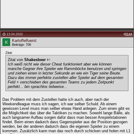
13.04.2020
#
3144
Kartoffelfuerst
Beiträge: 706
Zitat:
Zitat von
Shakesbeer
Ich weiß nicht wie dieser Cheat funktioniert aber wie können
manche Gegner ihre Spieler wie Rammböcke benutzen und springen
und ziehen einen in letzter Sekunde an wie ein Tiger seine Beute.
Dazu das immer perfekte zustellen aller Spieler auf dem gesamten
Feld + verschieben des gesamten Teams zu jedem Zeitpunkt
perfekt... bin sprachlos teilweise...
Das Problem mit dem Zustellen hatte ich auch, aber nach der
Weekendleague muss ich sagen, ich war selber Schuld. Ab einem
gewissen Level muss man selber etwas Hand anlegen. Zum einen gibt es
die Möglichkeit das über die Taktiken zu machen. Sowohl lange Bälle, als
auch langsamer Aufbau sorgen dafür dass man besser Anspielstationen
findet. Beim einen dadurch dass Gegenspieler aus der Position gezogen
werden, bei der anderen dadurch dass die eigenen Spieler zu einem
kommen. Zusätzlich kann man das noch durch schicken und holen mit L1