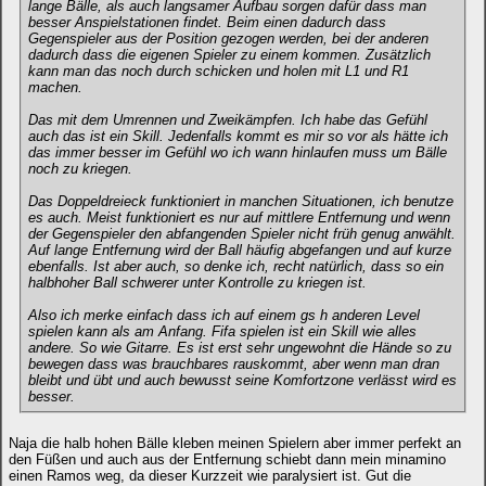
lange Bälle, als auch langsamer Aufbau sorgen dafür dass man
besser Anspielstationen findet. Beim einen dadurch dass
Gegenspieler aus der Position gezogen werden, bei der anderen
dadurch dass die eigenen Spieler zu einem kommen. Zusätzlich
kann man das noch durch schicken und holen mit L1 und R1
machen.
Das mit dem Umrennen und Zweikämpfen. Ich habe das Gefühl
auch das ist ein Skill. Jedenfalls kommt es mir so vor als hätte ich
das immer besser im Gefühl wo ich wann hinlaufen muss um Bälle
noch zu kriegen.
Das Doppeldreieck funktioniert in manchen Situationen, ich benutze
es auch. Meist funktioniert es nur auf mittlere Entfernung und wenn
der Gegenspieler den abfangenden Spieler nicht früh genug anwählt.
Auf lange Entfernung wird der Ball häufig abgefangen und auf kurze
ebenfalls. Ist aber auch, so denke ich, recht natürlich, dass so ein
halbhoher Ball schwerer unter Kontrolle zu kriegen ist.
Also ich merke einfach dass ich auf einem gs h anderen Level
spielen kann als am Anfang. Fifa spielen ist ein Skill wie alles
andere. So wie Gitarre. Es ist erst sehr ungewohnt die Hände so zu
bewegen dass was brauchbares rauskommt, aber wenn man dran
bleibt und übt und auch bewusst seine Komfortzone verlässt wird es
besser.
Naja die halb hohen Bälle kleben meinen Spielern aber immer perfekt an
den Füßen und auch aus der Entfernung schiebt dann mein minamino
einen Ramos weg, da dieser Kurzzeit wie paralysiert ist. Gut die