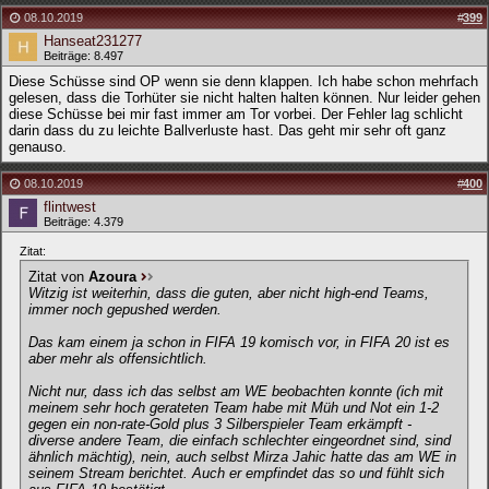
08.10.2019
#
399
Hanseat231277
Beiträge: 8.497
Diese Schüsse sind OP wenn sie denn klappen. Ich habe schon mehrfach
gelesen, dass die Torhüter sie nicht halten halten können. Nur leider gehen
diese Schüsse bei mir fast immer am Tor vorbei. Der Fehler lag schlicht
darin dass du zu leichte Ballverluste hast. Das geht mir sehr oft ganz
genauso.
08.10.2019
#
400
flintwest
Beiträge: 4.379
Zitat:
Zitat von
Azoura
Witzig ist weiterhin, dass die guten, aber nicht high-end Teams,
immer noch gepushed werden.
Das kam einem ja schon in FIFA 19 komisch vor, in FIFA 20 ist es
aber mehr als offensichtlich.
Nicht nur, dass ich das selbst am WE beobachten konnte (ich mit
meinem sehr hoch gerateten Team habe mit Müh und Not ein 1-2
gegen ein non-rate-Gold plus 3 Silberspieler Team erkämpft -
diverse andere Team, die einfach schlechter eingeordnet sind, sind
ähnlich mächtig), nein, auch selbst Mirza Jahic hatte das am WE in
seinem Stream berichtet. Auch er empfindet das so und fühlt sich