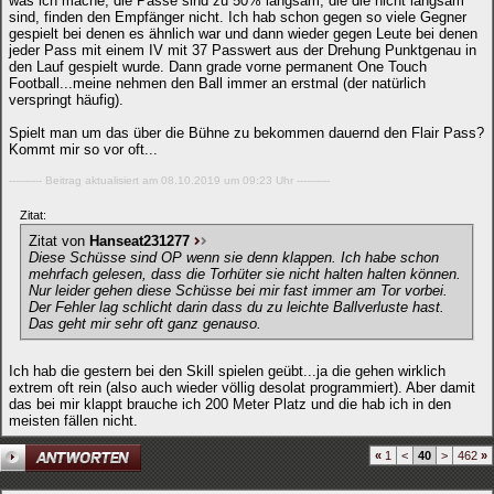
was ich mache, die Pässe sind zu 50% langsam, die die nicht langsam
sind, finden den Empfänger nicht. Ich hab schon gegen so viele Gegner
gespielt bei denen es ähnlich war und dann wieder gegen Leute bei denen
jeder Pass mit einem IV mit 37 Passwert aus der Drehung Punktgenau in
den Lauf gespielt wurde. Dann grade vorne permanent One Touch
Football...meine nehmen den Ball immer an erstmal (der natürlich
verspringt häufig).
Spielt man um das über die Bühne zu bekommen dauernd den Flair Pass?
Kommt mir so vor oft...
---------- Beitrag aktualisiert am 08.10.2019 um 09:23 Uhr ----------
Zitat:
Zitat von
Hanseat231277
Diese Schüsse sind OP wenn sie denn klappen. Ich habe schon
mehrfach gelesen, dass die Torhüter sie nicht halten halten können.
Nur leider gehen diese Schüsse bei mir fast immer am Tor vorbei.
Der Fehler lag schlicht darin dass du zu leichte Ballverluste hast.
Das geht mir sehr oft ganz genauso.
Ich hab die gestern bei den Skill spielen geübt...ja die gehen wirklich
extrem oft rein (also auch wieder völlig desolat programmiert). Aber damit
das bei mir klappt brauche ich 200 Meter Platz und die hab ich in den
meisten fällen nicht.
«
1
<
40
>
462
»