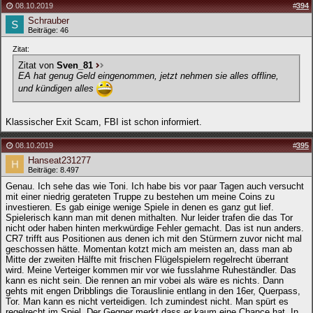
08.10.2019
#
394
Schrauber
Beiträge: 46
Zitat:
Zitat von
Sven_81
EA hat genug Geld eingenommen, jetzt nehmen sie alles offline,
und kündigen alles
Klassischer Exit Scam, FBI ist schon informiert.
08.10.2019
#
395
Hanseat231277
Beiträge: 8.497
Genau. Ich sehe das wie Toni. Ich habe bis vor paar Tagen auch versucht
mit einer niedrig gerateten Truppe zu bestehen um meine Coins zu
investieren. Es gab einige wenige Spiele in denen es ganz gut lief.
Spielerisch kann man mit denen mithalten. Nur leider trafen die das Tor
nicht oder haben hinten merkwürdige Fehler gemacht. Das ist nun anders.
CR7 trifft aus Positionen aus denen ich mit den Stürmern zuvor nicht mal
geschossen hätte. Momentan kotzt mich am meisten an, dass man ab
Mitte der zweiten Hälfte mit frischen Flügelspielern regelrecht überrant
wird. Meine Verteiger kommen mir vor wie fusslahme Ruheständler. Das
kann es nicht sein. Die rennen an mir vobei als wäre es nichts. Dann
gehts mit engen Dribblings die Torauslinie entlang in den 16er, Querpass,
Tor. Man kann es nicht verteidigen. Ich zumindest nicht. Man spürt es
regelrecht im Spiel. Der Gegner merkt dass er kaum eine Chance hat. In