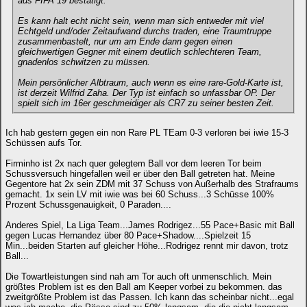
aus FIFA 19 bestätigt.
Es kann halt echt nicht sein, wenn man sich entweder mit viel
Echtgeld und/oder Zeitaufwand durchs traden, eine Traumtruppe
zusammenbastelt, nur um am Ende dann gegen einen
gleichwertigen Gegner mit einem deutlich schlechteren Team,
gnadenlos schwitzen zu müssen.
Mein persönlicher Albtraum, auch wenn es eine rare-Gold-Karte ist,
ist derzeit Wilfrid Zaha. Der Typ ist einfach so unfassbar OP. Der
spielt sich im 16er geschmeidiger als CR7 zu seiner besten Zeit.
Ich hab gestern gegen ein non Rare PL TEam 0-3 verloren bei iwie 15-3
Schüssen aufs Tor.
Firminho ist 2x nach quer gelegtem Ball vor dem leeren Tor beim
Schussversuch hingefallen weil er über den Ball getreten hat. Meine
Gegentore hat 2x sein ZDM mit 37 Schuss von Außerhalb des Strafraums
gemacht. 1x sein LV mit iwie was bei 60 Schuss...3 Schüsse 100%
Prozent Schussgenauigkeit, 0 Paraden....
Anderes Spiel, La Liga Team...James Rodrigez...55 Pace+Basic mit Ball
gegen Lucas Hernandez über 80 Pace+Shadow....Spielzeit 15
Min...beiden Starten auf gleicher Höhe...Rodrigez rennt mir davon, trotz
Ball...
Die Towartleistungen sind nah am Tor auch oft unmenschlich. Mein
größtes Problem ist es den Ball am Keeper vorbei zu bekommen. das
zweitgrößte Problem ist das Passen. Ich kann das scheinbar nicht...egal