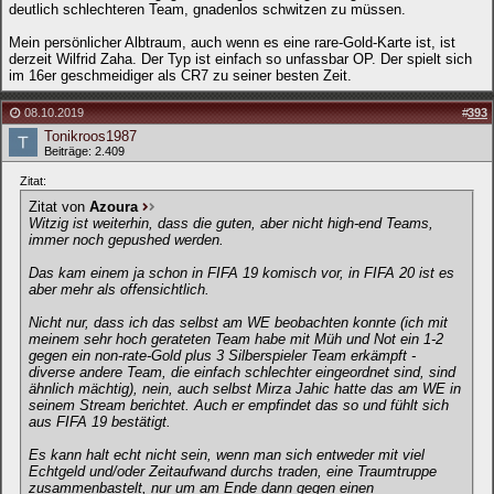
deutlich schlechteren Team, gnadenlos schwitzen zu müssen.
Mein persönlicher Albtraum, auch wenn es eine rare-Gold-Karte ist, ist
derzeit Wilfrid Zaha. Der Typ ist einfach so unfassbar OP. Der spielt sich
im 16er geschmeidiger als CR7 zu seiner besten Zeit.
08.10.2019
#
393
Tonikroos1987
Beiträge: 2.409
Zitat:
Zitat von
Azoura
Witzig ist weiterhin, dass die guten, aber nicht high-end Teams,
immer noch gepushed werden.
Das kam einem ja schon in FIFA 19 komisch vor, in FIFA 20 ist es
aber mehr als offensichtlich.
Nicht nur, dass ich das selbst am WE beobachten konnte (ich mit
meinem sehr hoch gerateten Team habe mit Müh und Not ein 1-2
gegen ein non-rate-Gold plus 3 Silberspieler Team erkämpft -
diverse andere Team, die einfach schlechter eingeordnet sind, sind
ähnlich mächtig), nein, auch selbst Mirza Jahic hatte das am WE in
seinem Stream berichtet. Auch er empfindet das so und fühlt sich
aus FIFA 19 bestätigt.
Es kann halt echt nicht sein, wenn man sich entweder mit viel
Echtgeld und/oder Zeitaufwand durchs traden, eine Traumtruppe
zusammenbastelt, nur um am Ende dann gegen einen