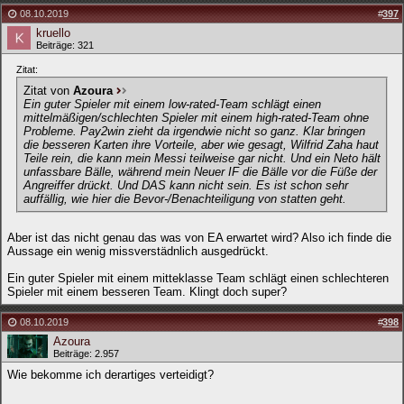
08.10.2019
#
397
kruello
Beiträge: 321
Zitat:
Zitat von
Azoura
Ein guter Spieler mit einem low-rated-Team schlägt einen
mittelmäßigen/schlechten Spieler mit einem high-rated-Team ohne
Probleme. Pay2win zieht da irgendwie nicht so ganz. Klar bringen
die besseren Karten ihre Vorteile, aber wie gesagt, Wilfrid Zaha haut
Teile rein, die kann mein Messi teilweise gar nicht. Und ein Neto hält
unfassbare Bälle, während mein Neuer IF die Bälle vor die Füße der
Angreiffer drückt. Und DAS kann nicht sein. Es ist schon sehr
auffällig, wie hier die Bevor-/Benachteiligung von statten geht.
Aber ist das nicht genau das was von EA erwartet wird? Also ich finde die
Aussage ein wenig missverstädnlich ausgedrückt.
Ein guter Spieler mit einem mitteklasse Team schlägt einen schlechteren
Spieler mit einem besseren Team. Klingt doch super?
08.10.2019
#
398
Azoura
Beiträge: 2.957
Wie bekomme ich derartiges verteidigt?