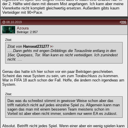
der 2. Hälfte wird dann mit diesem Mist angefangen. Ich kann aber meine
Viererkette nicht komplett gleichwertig ersetzen. Außerdem gibts kaum
Verteidiger mit 90+Pace.
08.10.2019
#
396
Azoura
Beiträge: 2.957
Zitat:
Zitat von
Hanseat231277
.....Dann gehts mit engen Dribblings die Torauslinie entlang in den
16er, Querpass, Tor. Man kann es nicht verteidigen. Ich zumindest
nicht. ....
Genau das hatte ich hier schon vor ein paar Beiträgen geschrieben.
Scheint das neue System zu sein, um zum Torabschluss zu kommen.
War in FIFA 18 auch schon der Fall. Hoffe, die ändern noch irgendwas am
System.
Zitat:
Das was du schreibst stimmt in gewisser Weise schon aber das
trifft natürlich nicht auf jedes einzelne Spiel zu. Allgemein kann man
sagen das man mit einem besseren Team meistens schon im
Vorteil ist aber eben nicht immer, sondern nur wenn EA es zulässt.
Absolut. Betrifft nicht jedes Spiel. Wenn einer aber ein wenig spielen kann