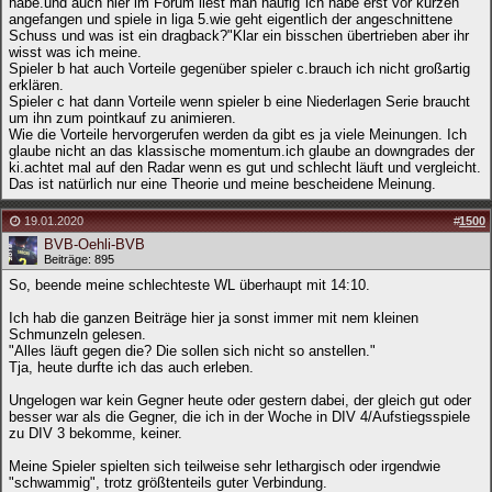
habe.und auch hier im Forum liest man häufig"ich habe erst vor kurzen
angefangen und spiele in liga 5.wie geht eigentlich der angeschnittene
Schuss und was ist ein dragback?"Klar ein bisschen übertrieben aber ihr
wisst was ich meine.
Spieler b hat auch Vorteile gegenüber spieler c.brauch ich nicht großartig
erklären.
Spieler c hat dann Vorteile wenn spieler b eine Niederlagen Serie braucht
um ihn zum pointkauf zu animieren.
Wie die Vorteile hervorgerufen werden da gibt es ja viele Meinungen. Ich
glaube nicht an das klassische momentum.ich glaube an downgrades der
ki.achtet mal auf den Radar wenn es gut und schlecht läuft und vergleicht.
Das ist natürlich nur eine Theorie und meine bescheidene Meinung.
19.01.2020
#
1500
BVB-Oehli-BVB
Beiträge: 895
So, beende meine schlechteste WL überhaupt mit 14:10.
Ich hab die ganzen Beiträge hier ja sonst immer mit nem kleinen
Schmunzeln gelesen.
"Alles läuft gegen die? Die sollen sich nicht so anstellen."
Tja, heute durfte ich das auch erleben.
Ungelogen war kein Gegner heute oder gestern dabei, der gleich gut oder
besser war als die Gegner, die ich in der Woche in DIV 4/Aufstiegsspiele
zu DIV 3 bekomme, keiner.
Meine Spieler spielten sich teilweise sehr lethargisch oder irgendwie
"schwammig", trotz größtenteils guter Verbindung.