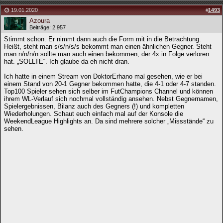
19.01.2020
#
1493
Azoura
Beiträge: 2.957
Stimmt schon. Er nimmt dann auch die Form mit in die Betrachtung.
Heißt, steht man s/s/n/s/s bekommt man einen ähnlichen Gegner. Steht
man n/n/n/n sollte man auch einen bekommen, der 4x in Folge verloren
hat. „SOLLTE“. Ich glaube da eh nicht dran.
Ich hatte in einem Stream von DoktorErhano mal gesehen, wie er bei
einem Stand von 20-1 Gegner bekommen hatte, die 4-1 oder 4-7 standen.
Top100 Spieler sehen sich selber im FutChampions Channel und können
ihrem WL-Verlauf sich nochmal vollständig ansehen. Nebst Gegnernamen,
Spielergebnissen, Bilanz auch des Gegners (!) und kompletten
Wiederholungen. Schaut euch einfach mal auf der Konsole die
WeekendLeague Highlights an. Da sind mehrere solcher „Missstände“ zu
sehen.