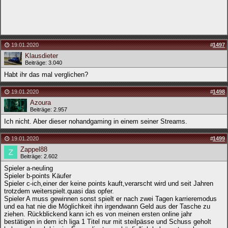
19.01.2020
#
1497
Klausdieter
Beiträge: 3.040
Habt ihr das mal verglichen?
19.01.2020
#
1498
Azoura
Beiträge: 2.957
Ich nicht. Aber dieser nohandgaming in einem seiner Streams.
19.01.2020
#
1499
Zappel88
Beiträge: 2.602
Spieler a-neuling
Spieler b-points Käufer
Spieler c-ich,einer der keine points kauft,verarscht wird und seit Jahren
trotzdem weiterspielt.quasi das opfer.
Spieler A muss gewinnen sonst spielt er nach zwei Tagen karrieremodus
und ea hat nie die Möglichkeit ihn irgendwann Geld aus der Tasche zu
ziehen. Rückblickend kann ich es von meinen ersten online jahr
bestätigen in dem ich liga 1 Titel nur mit steilpässe und Schuss geholt