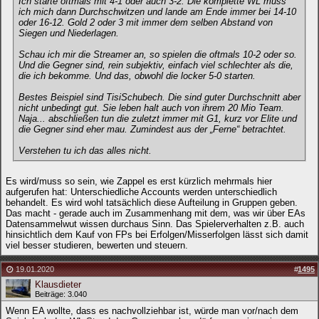
Ich starte oftmals mit 4-1 oder auch 3-2. Die komplette WL muss
ich mich dann Durchschwitzen und lande am Ende immer bei 14-10
oder 16-12. Gold 2 oder 3 mit immer dem selben Abstand von
Siegen und Niederlagen.
Schau ich mir die Streamer an, so spielen die oftmals 10-2 oder so.
Und die Gegner sind, rein subjektiv, einfach viel schlechter als die,
die ich bekomme. Und das, obwohl die locker 5-0 starten.
Bestes Beispiel sind TisiSchubech. Die sind guter Durchschnitt aber
nicht unbedingt gut. Sie leben halt auch von ihrem 20 Mio Team.
Naja... abschließen tun die zuletzt immer mit G1, kurz vor Elite und
die Gegner sind eher mau. Zumindest aus der „Ferne“ betrachtet.
Verstehen tu ich das alles nicht.
Es wird/muss so sein, wie Zappel es erst kürzlich mehrmals hier
aufgerufen hat: Unterschiedliche Accounts werden unterschiedlich
behandelt. Es wird wohl tatsächlich diese Aufteilung in Gruppen geben.
Das macht - gerade auch im Zusammenhang mit dem, was wir über EAs
Datensammelwut wissen durchaus Sinn. Das Spielerverhalten z.B. auch
hinsichtlich dem Kauf von FPs bei Erfolgen/Misserfolgen lässt sich damit
viel besser studieren, bewerten und steuern.
19.01.2020
#
1495
Klausdieter
Beiträge: 3.040
Wenn EA wollte, dass es nachvollziehbar ist, würde man vor/nach dem