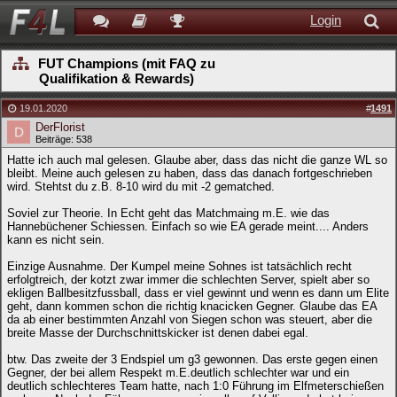
Login
FUT Champions (mit FAQ zu
Qualifikation & Rewards)
19.01.2020
#
1491
DerFlorist
Beiträge: 538
Hatte ich auch mal gelesen. Glaube aber, dass das nicht die ganze WL so
bleibt. Meine auch gelesen zu haben, dass das danach fortgeschrieben
wird. Stehtst du z.B. 8-10 wird du mit -2 gematched.
Soviel zur Theorie. In Echt geht das Matchmaing m.E. wie das
Hannebüchener Schiessen. Einfach so wie EA gerade meint.... Anders
kann es nicht sein.
Einzige Ausnahme. Der Kumpel meine Sohnes ist tatsächlich recht
erfolgtreich, der kotzt zwar immer die schlechten Server, spielt aber so
ekligen Ballbesitzfussball, dass er viel gewinnt und wenn es dann um Elite
geht, dann kommen schon die richtig knacicken Gegner. Glaube das EA
da ab einer bestimmten Anzahl von Siegen schon was steuert, aber die
breite Masse der Durchschnittskicker ist denen dabei egal.
btw. Das zweite der 3 Endspiel um g3 gewonnen. Das erste gegen einen
Gegner, der bei allem Respekt m.E.deutlich schlechter war und ein
deutlich schlechteres Team hatte, nach 1:0 Führung im Elfmeterschießen