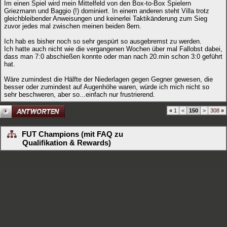
Im einen Spiel wird mein Mittelfeld von den Box-to-Box Spielern
Griezmann und Baggio (!) dominiert. In einem anderen steht Villa trotz
gleichbleibender Anweisungen und keinerlei Taktikänderung zum Sieg
zuvor jedes mal zwischen meinen beiden 8ern.
Ich hab es bisher noch so sehr gespürt so ausgebremst zu werden.
Ich hatte auch nicht wie die vergangenen Wochen über mal Fallobst dabei,
dass man 7:0 abschießen konnte oder man nach 20.min schon 3:0 geführt
hat.
Wäre zumindest die Hälfte der Niederlagen gegen Gegner gewesen, die
besser oder zumindest auf Augenhöhe waren, würde ich mich nicht so
sehr beschweren, aber so...einfach nur frustrierend.
«
1
<
150
>
308
»
FUT Champions (mit FAQ zu
Qualifikation & Rewards)