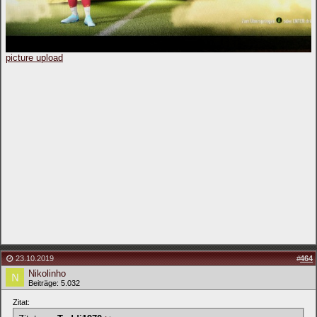
picture upload
23.10.2019
#
464
Nikolinho
Beiträge: 5.032
Zitat: