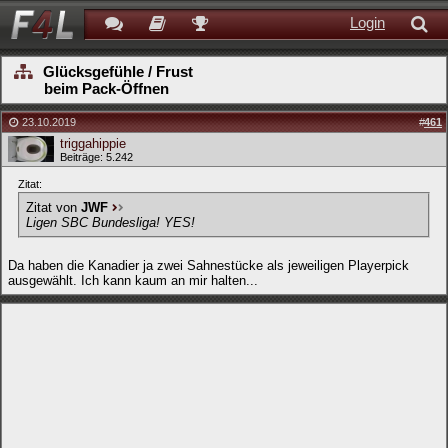
Login
Glücksgefühle / Frust
beim Pack-Öffnen
23.10.2019
#
461
triggahippie
Beiträge: 5.242
Zitat:
Zitat von
JWF
Ligen SBC Bundesliga! YES!
Da haben die Kanadier ja zwei Sahnestücke als jeweiligen Playerpick
ausgewählt. Ich kann kaum an mir halten...