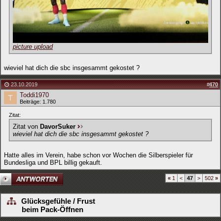
picture upload
wieviel hat dich die sbc insgesammt gekostet ?
23.10.2019
#
470
Toddi1970
Beiträge: 1.780
Zitat:
Zitat von
DavorSuker
wieviel hat dich die sbc insgesammt gekostet ?
Hatte alles im Verein, habe schon vor Wochen die Silberspieler für
Bundesliga und BPL billig gekauft.
«
1
<
47
>
502
»
Glücksgefühle / Frust
beim Pack-Öffnen