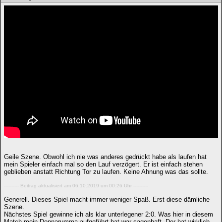
Geile Szene. Obwohl ich nie was anderes gedrückt habe als laufen hat
mein Spieler einfach mal so den Lauf verzögert. Er ist einfach stehen
geblieben anstatt Richtung Tor zu laufen. Keine Ahnung was das sollte.
---------- Beitrag aktualisiert am 06.10.2019 um 00:26 Uhr ----------
Generell. Dieses Spiel macht immer weniger Spaß. Erst diese dämliche
Szene.
Nächstes Spiel gewinne ich als klar unterlegener 2:0. Was hier in diesem
Match mein Donnarumma aufgeführt hat war sagenhaft. Der hat wirklich