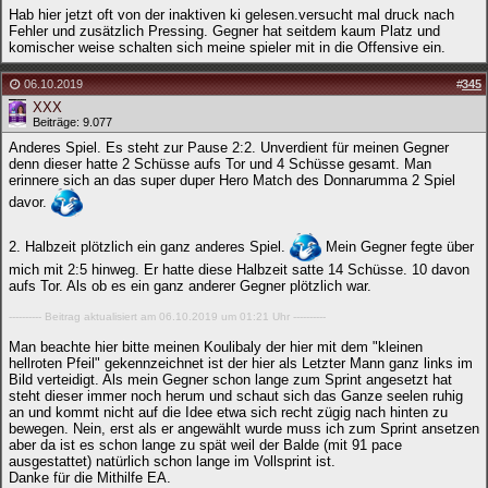
Hab hier jetzt oft von der inaktiven ki gelesen.versucht mal druck nach
Fehler und zusätzlich Pressing. Gegner hat seitdem kaum Platz und
komischer weise schalten sich meine spieler mit in die Offensive ein.
06.10.2019
#
345
XXX
Beiträge: 9.077
Anderes Spiel. Es steht zur Pause 2:2. Unverdient für meinen Gegner
denn dieser hatte 2 Schüsse aufs Tor und 4 Schüsse gesamt. Man
erinnere sich an das super duper Hero Match des Donnarumma 2 Spiel
davor.
2. Halbzeit plötzlich ein ganz anderes Spiel.
Mein Gegner fegte über
mich mit 2:5 hinweg. Er hatte diese Halbzeit satte 14 Schüsse. 10 davon
aufs Tor. Als ob es ein ganz anderer Gegner plötzlich war.
---------- Beitrag aktualisiert am 06.10.2019 um 01:21 Uhr ----------
Man beachte hier bitte meinen Koulibaly der hier mit dem "kleinen
hellroten Pfeil" gekennzeichnet ist der hier als Letzter Mann ganz links im
Bild verteidigt. Als mein Gegner schon lange zum Sprint angesetzt hat
steht dieser immer noch herum und schaut sich das Ganze seelen ruhig
an und kommt nicht auf die Idee etwa sich recht zügig nach hinten zu
bewegen. Nein, erst als er angewählt wurde muss ich zum Sprint ansetzen
aber da ist es schon lange zu spät weil der Balde (mit 91 pace
ausgestattet) natürlich schon lange im Vollsprint ist.
Danke für die Mithilfe EA.