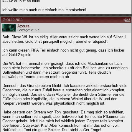
k-l-u-k du bist so kluk!
ich wollte mich auch nur einfach mal einmischen!
06.10.2019
#
348
Azoura
Beiträge: 2.957
Bah. Diese WL ist so eklig. Aller Voraussicht nach werde ich auf Silber 1
abschließen. Gold 3 ist prinzipiell möglich, aber eher utopisch.
Ich kann diesen FIFA Teil einfach noch nicht gut genug, dass ich locker
auf Gold 2 spiele.
Die WL hat mir einmal mehr gezeigt, dass ich die Mechaniken einfach
noch nicht beherrsche. Ich schenke zu oft den Ball her, was zu unnötigen
Ballverlusten und dann meist zum Gegentor führt. Teils deutlich
schwächere Teams zocken mich so ab.
Dennoch, das Grundproblem bleibt. Ich kassiere wirklich erstaunlich viele
Gegentore, die nur aus Zufall heraus entstehen oder eigentlich komplett
unmöglich sind. Das sind dann Abpraller, die direkt dem Stürmer vor die
Füße fallen oder Kopfbälle, die in einem Winkel über die IV und den
Keeper versenkt werden, was physikalisch nicht möglich ist.
Habe gestern den Stream von Toni geschaut. Es mag sich so anfühlen,
wenn man selber nicht spielt, aber teilweise hat Toni echte Pflaumen als
Gegner gehabt. Ich fühle mich bei wirklich jedem Gegner teils komplett
überfordert. Subjektiv. Klar. Aber komisch kommt mir das schon vor.
Natürlich ist Toni ein guter Spieler. Das steht außer Frage!!