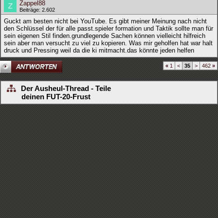
Zappel88
Beiträge: 2.602
Guckt am besten nicht bei YouTube. Es gibt meiner Meinung nach nicht
den Schlüssel der für alle passt.spieler formation und Taktik sollte man für
sein eigenen Stil finden.grundlegende Sachen können vielleicht hilfreich
sein aber man versucht zu viel zu kopieren. Was mir geholfen hat war halt
druck und Pressing weil da die ki mitmacht.das könnte jeden helfen
«
1
<
35
>
462
»
Der Ausheul-Thread - Teile
deinen FUT-20-Frust