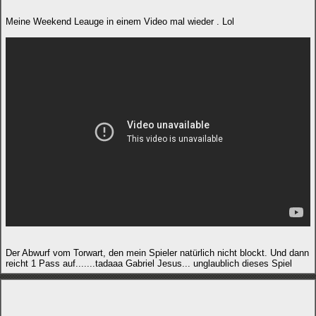
Meine Weekend Leauge in einem Video mal wieder . Lol
Der Abwurf vom Torwart, den mein Spieler natürlich nicht blockt. Und dann
reicht 1 Pass auf.......tadaaa Gabriel Jesus... unglaublich dieses Spiel