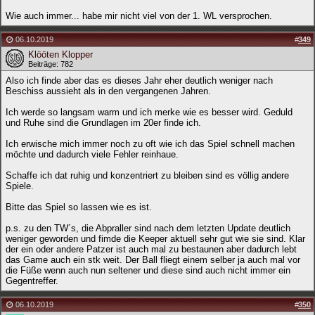
Wie auch immer... habe mir nicht viel von der 1. WL versprochen.
06.10.2019
#
349
Klööten Klopper
Beiträge: 782
Also ich finde aber das es dieses Jahr eher deutlich weniger nach
Beschiss aussieht als in den vergangenen Jahren.
Ich werde so langsam warm und ich merke wie es besser wird. Geduld
und Ruhe sind die Grundlagen im 20er finde ich.
Ich erwische mich immer noch zu oft wie ich das Spiel schnell machen
möchte und dadurch viele Fehler reinhaue.
Schaffe ich dat ruhig und konzentriert zu bleiben sind es völlig andere
Spiele.
Bitte das Spiel so lassen wie es ist.
p.s. zu den TW´s, die Abpraller sind nach dem letzten Update deutlich
weniger geworden und fimde die Keeper aktuell sehr gut wie sie sind. Klar
der ein oder andere Patzer ist auch mal zu bestaunen aber dadurch lebt
das Game auch ein stk weit. Der Ball fliegt einem selber ja auch mal vor
die Füße wenn auch nun seltener und diese sind auch nicht immer ein
Gegentreffer.
06.10.2019
#
350