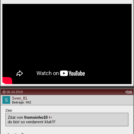
06.10.2019
#
346
Sven_81
Beiträge: 942
Zitat:
Zitat von
fromsinho10
du bist so verdammt kluk!!!