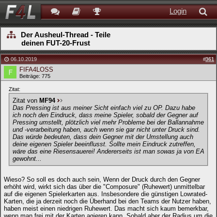
Login
Der Ausheul-Thread - Teile
deinen FUT-20-Frust
06.10.2019
#
361
FIFA4LOSS
Beiträge: 775
Zitat:
Zitat von
MF94
Das Pressing ist aus meiner Sicht einfach viel zu OP. Dazu habe
ich noch den Eindruck, dass meine Spieler, sobald der Gegner auf
Pressing umstellt, plötzlich viel mehr Probleme bei der Ballannahme
und -verarbeitung haben, auch wenn sie gar nicht unter Druck sind.
Das würde bedeuten, dass dein Gegner mit der Umstellung auch
deine eigenen Spieler beeinflusst. Sollte mein Eindruck zutreffen,
wäre das eine Riesensauerei! Andererseits ist man sowas ja von EA
gewohnt...
Wieso? So soll es doch auch sein, Wenn der Druck durch den Gegner
erhöht wird, wirkt sich das über die "Composure" (Ruhewert) unmittelbar
auf die eigenen Spielerkarten aus. Insbesondere die günstigen Lowrated-
Karten, die ja derzeit noch die Überhand bei den Teams der Nutzer haben,
haben meist einen niedrigen Ruhewert. Das macht sich kaum bemerkbar,
wenn man frei mit der Karten agieren kann. Sobald aber der Radius um die