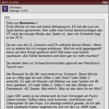
07.10.2019
#
368
flintwest
Beiträge: 4.379
Zitat:
Zitat von
Bonnonia
Erste Woche ist rum und meine Meingung ist, EA hat die Lust am
Spiel bereits genommen. Klar sollte man immer berücksichtigen das
UT nicht der einzige Modus des Spiels ist, aber mit Sicherheit liegt
er bei 75 %.
Da hat man die CL Lizenzen und EA verkackt diesen Modus. Wenn
ich so arbeite bin ich morgen entlassen. Wird da nicht gegengeprüft
bevor auf dem Knopf gedrückt wird? Wie kann man Karten
raushauen, den Fehler bemerken und dann gar nix mehr machen?
Da werden dann so Schwachsinnsmodies gepusht wie Platzhirsch,
Tausch usw.
Die Rewards für die WL sind einfach nur Schwach. Diese Woche
war es völlig egal ob man Silber 1 oder Gold 3 oder Silber 2
erreichte. Es gab mit Havertz und Mahrez nur zwei Spieler mit 86.
Also spielbare. Ich habe Silber 2, Silber 1 war das Update ein
Zweierpack +81 Spieler. Mal ehrlich. Was ist das denn für ein Witz?
Ligen SBC waren ja nur interessant da man Unmengen an Packs
ziehen konnte. Sollten diese nicht kommen, sind Bronze und
Silberspieler für den Popo. Ich überlege wirklich gerade, ob ich alle
nicht spielbaren Karten wegklatsche und mit den ca. 400K trade.