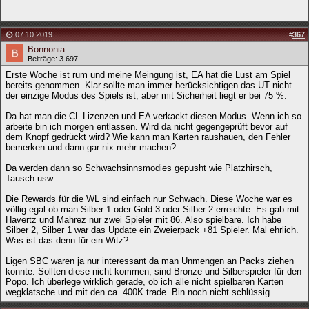
07.10.2019
#
367
Bonnonia
Beiträge: 3.697
Erste Woche ist rum und meine Meingung ist, EA hat die Lust am Spiel
bereits genommen. Klar sollte man immer berücksichtigen das UT nicht
der einzige Modus des Spiels ist, aber mit Sicherheit liegt er bei 75 %.
Da hat man die CL Lizenzen und EA verkackt diesen Modus. Wenn ich so
arbeite bin ich morgen entlassen. Wird da nicht gegengeprüft bevor auf
dem Knopf gedrückt wird? Wie kann man Karten raushauen, den Fehler
bemerken und dann gar nix mehr machen?
Da werden dann so Schwachsinnsmodies gepusht wie Platzhirsch,
Tausch usw.
Die Rewards für die WL sind einfach nur Schwach. Diese Woche war es
völlig egal ob man Silber 1 oder Gold 3 oder Silber 2 erreichte. Es gab mit
Havertz und Mahrez nur zwei Spieler mit 86. Also spielbare. Ich habe
Silber 2, Silber 1 war das Update ein Zweierpack +81 Spieler. Mal ehrlich.
Was ist das denn für ein Witz?
Ligen SBC waren ja nur interessant da man Unmengen an Packs ziehen
konnte. Sollten diese nicht kommen, sind Bronze und Silberspieler für den
Popo. Ich überlege wirklich gerade, ob ich alle nicht spielbaren Karten
wegklatsche und mit den ca. 400K trade. Bin noch nicht schlüssig.