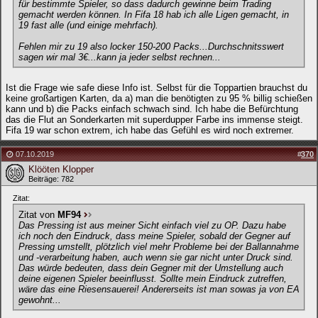
für bestimmte Spieler, so dass dadurch gewinne beim Trading
gemacht werden können. In Fifa 18 hab ich alle Ligen gemacht, in
19 fast alle (und einige mehrfach).
Fehlen mir zu 19 also locker 150-200 Packs...Durchschnitsswert
sagen wir mal 3€...kann ja jeder selbst rechnen...
Ist die Frage wie safe diese Info ist. Selbst für die Toppartien brauchst du
keine großartigen Karten, da a) man die benötigten zu 95 % billig schießen
kann und b) die Packs einfach schwach sind. Ich habe die Befürchtung
das die Flut an Sonderkarten mit superdupper Farbe ins immense steigt.
Fifa 19 war schon extrem, ich habe das Gefühl es wird noch extremer.
07.10.2019
#
370
Klööten Klopper
Beiträge: 782
Zitat:
Zitat von
MF94
Das Pressing ist aus meiner Sicht einfach viel zu OP. Dazu habe
ich noch den Eindruck, dass meine Spieler, sobald der Gegner auf
Pressing umstellt, plötzlich viel mehr Probleme bei der Ballannahme
und -verarbeitung haben, auch wenn sie gar nicht unter Druck sind.
Das würde bedeuten, dass dein Gegner mit der Umstellung auch
deine eigenen Spieler beeinflusst. Sollte mein Eindruck zutreffen,
wäre das eine Riesensauerei! Andererseits ist man sowas ja von EA
gewohnt...