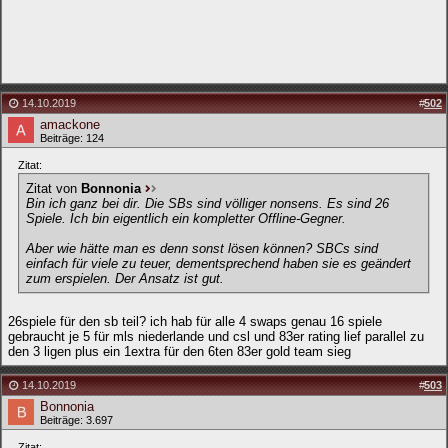
14.10.2019
#
502
amackone
Beiträge: 124
Zitat:
Zitat von
Bonnonia
Bin ich ganz bei dir. Die SBs sind völliger nonsens. Es sind 26
Spiele. Ich bin eigentlich ein kompletter Offline-Gegner.
Aber wie hätte man es denn sonst lösen können? SBCs sind
einfach für viele zu teuer, dementsprechend haben sie es geändert
zum erspielen. Der Ansatz ist gut.
26spiele für den sb teil? ich hab für alle 4 swaps genau 16 spiele
gebraucht je 5 für mls niederlande und csl und 83er rating lief parallel zu
den 3 ligen plus ein 1extra für den 6ten 83er gold team sieg
14.10.2019
#
503
Bonnonia
Beiträge: 3.697
Zitat: