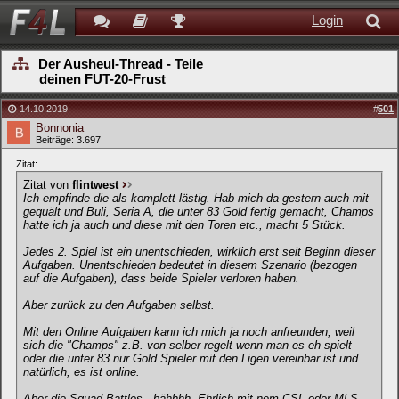
Login
Der Ausheul-Thread - Teile
deinen FUT-20-Frust
14.10.2019
#
501
Bonnonia
Beiträge: 3.697
Zitat:
Zitat von
flintwest
Ich empfinde die als komplett lästig. Hab mich da gestern auch mit
gequält und Buli, Seria A, die unter 83 Gold fertig gemacht, Champs
hatte ich ja auch und diese mit den Toren etc., macht 5 Stück.
Jedes 2. Spiel ist ein unentschieden, wirklich erst seit Beginn dieser
Aufgaben. Unentschieden bedeutet in diesem Szenario (bezogen
auf die Aufgaben), dass beide Spieler verloren haben.
Aber zurück zu den Aufgaben selbst.
Mit den Online Aufgaben kann ich mich ja noch anfreunden, weil
sich die "Champs" z.B. von selber regelt wenn man es eh spielt
oder die unter 83 nur Gold Spieler mit den Ligen vereinbar ist und
natürlich, es ist online.
Aber die Squad Battles...bähhhh. Ehrlich mit nem CSL oder MLS