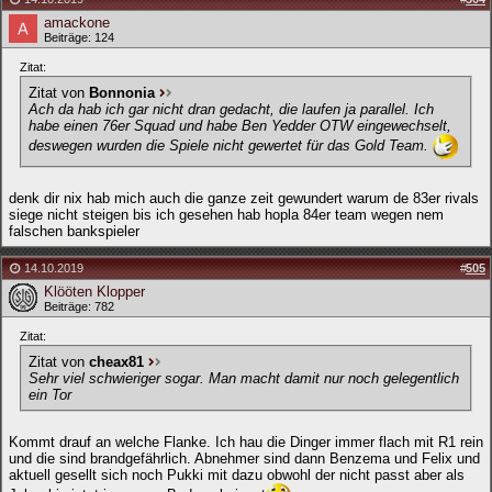
amackone
Beiträge: 124
Zitat:
Zitat von
Bonnonia
Ach da hab ich gar nicht dran gedacht, die laufen ja parallel. Ich
habe einen 76er Squad und habe Ben Yedder OTW eingewechselt,
deswegen wurden die Spiele nicht gewertet für das Gold Team.
denk dir nix hab mich auch die ganze zeit gewundert warum de 83er rivals
siege nicht steigen bis ich gesehen hab hopla 84er team wegen nem
falschen bankspieler
14.10.2019
#
505
Klööten Klopper
Beiträge: 782
Zitat:
Zitat von
cheax81
Sehr viel schwieriger sogar. Man macht damit nur noch gelegentlich
ein Tor
Kommt drauf an welche Flanke. Ich hau die Dinger immer flach mit R1 rein
und die sind brandgefährlich. Abnehmer sind dann Benzema und Felix und
aktuell gesellt sich noch Pukki mit dazu obwohl der nicht passt aber als