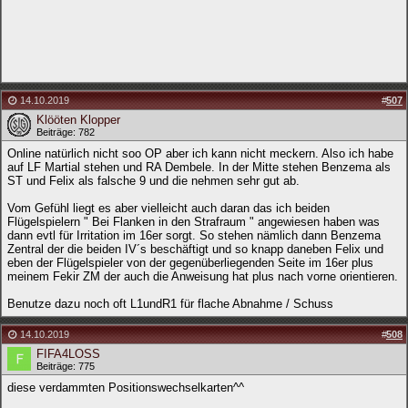
14.10.2019
#
507
Klööten Klopper
Beiträge: 782
Online natürlich nicht soo OP aber ich kann nicht meckern. Also ich habe
auf LF Martial stehen und RA Dembele. In der Mitte stehen Benzema als
ST und Felix als falsche 9 und die nehmen sehr gut ab.
Vom Gefühl liegt es aber vielleicht auch daran das ich beiden
Flügelspielern " Bei Flanken in den Strafraum " angewiesen haben was
dann evtl für Irritation im 16er sorgt. So stehen nämlich dann Benzema
Zentral der die beiden IV´s beschäftigt und so knapp daneben Felix und
eben der Flügelspieler von der gegenüberliegenden Seite im 16er plus
meinem Fekir ZM der auch die Anweisung hat plus nach vorne orientieren.
Benutze dazu noch oft L1undR1 für flache Abnahme / Schuss
14.10.2019
#
508
FIFA4LOSS
Beiträge: 775
diese verdammten Positionswechselkarten^^