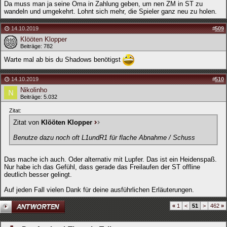
Da muss man ja seine Oma in Zahlung geben, um nen ZM in ST zu
wandeln und umgekehrt. Lohnt sich mehr, die Spieler ganz neu zu holen.
14.10.2019
#
509
Klööten Klopper
Beiträge: 782
Warte mal ab bis du Shadows benötigst
14.10.2019
#
510
Nikolinho
Beiträge: 5.032
Zitat:
Zitat von
Klööten Klopper
Benutze dazu noch oft L1undR1 für flache Abnahme / Schuss
Das mache ich auch. Oder alternativ mit Lupfer. Das ist ein Heidenspaß.
Nur habe ich das Gefühl, dass gerade das Freilaufen der ST offline
deutlich besser gelingt.
Auf jeden Fall vielen Dank für deine ausführlichen Erläuterungen.
«
1
<
51
>
462
»