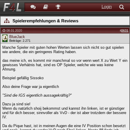
Login
Spielerempfehlungen & Reviews
08.01.2020
#
2631
BlueJack
Beiträge: 2.271
Manche Spieler mit guten hohen Werten lassen sich nicht so gut spielen
wie andere, die ein geringeres Rating haben.
das meine ich, es kommt mir manchmal so vor wenn wert X zu Wert Y ein
gewisses Verhätnis hat, sind es OP Spieler, welche wie was keine
Ahnung.
Beispiel gefällig Sissoko
Also deine Frage war ja eigentlich
"Sind die IGS eigentlich aussagekräftig?"
Dazu ja sind sie!
Wenn du natürlich shoij bekommst und kannst ihn linken, ist er günstiger
und für dich besser, sinnvoller als VvD - der ist aber trotzdem der bessere
IV.
Da du Pique hast, ist in meinen Augen die eine IV Position schon besetzt