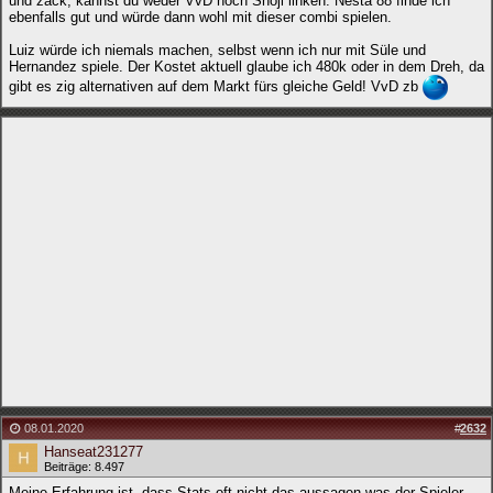
und zack, kannst du weder VvD noch Shoji linken. Nesta 88 finde ich
ebenfalls gut und würde dann wohl mit dieser combi spielen.
Luiz würde ich niemals machen, selbst wenn ich nur mit Süle und
Hernandez spiele. Der Kostet aktuell glaube ich 480k oder in dem Dreh, da
gibt es zig alternativen auf dem Markt fürs gleiche Geld! VvD zb
08.01.2020
#
2632
Hanseat231277
Beiträge: 8.497
Meine Erfahrung ist, dass Stats oft nicht das aussagen was der Spieler