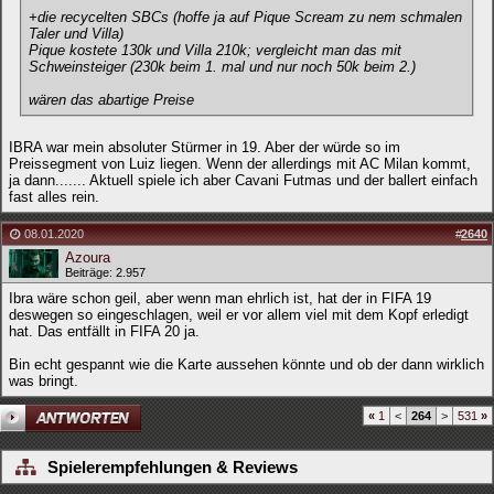
+die recycelten SBCs (hoffe ja auf Pique Scream zu nem schmalen
Taler und Villa)
Pique kostete 130k und Villa 210k; vergleicht man das mit
Schweinsteiger (230k beim 1. mal und nur noch 50k beim 2.)
wären das abartige Preise
IBRA war mein absoluter Stürmer in 19. Aber der würde so im
Preissegment von Luiz liegen. Wenn der allerdings mit AC Milan kommt,
ja dann....... Aktuell spiele ich aber Cavani Futmas und der ballert einfach
fast alles rein.
08.01.2020
#
2640
Azoura
Beiträge: 2.957
Ibra wäre schon geil, aber wenn man ehrlich ist, hat der in FIFA 19
deswegen so eingeschlagen, weil er vor allem viel mit dem Kopf erledigt
hat. Das entfällt in FIFA 20 ja.
Bin echt gespannt wie die Karte aussehen könnte und ob der dann wirklich
was bringt.
«
1
<
264
>
531
»
Spielerempfehlungen & Reviews