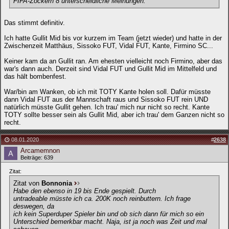
FIFA-Zockern 8 unterscheidliche Meinungen.
Das stimmt definitiv.
Ich hatte Gullit Mid bis vor kurzem im Team (jetzt wieder) und hatte in der
Zwischenzeit Matthäus, Sissoko FUT, Vidal FUT, Kante, Firmino SC...
Keiner kam da an Gullit ran. Am ehesten vielleicht noch Firmino, aber das
war's dann auch. Derzeit sind Vidal FUT und Gullit Mid im Mittelfeld und
das hält bombenfest.
War/bin am Wanken, ob ich mit TOTY Kante holen soll. Dafür müsste
dann Vidal FUT aus der Mannschaft raus und Sissoko FUT rein UND
natürlich müsste Gullit gehen. Ich trau' mich nur nicht so recht. Kante
TOTY sollte besser sein als Gullit Mid, aber ich trau' dem Ganzen nicht so
recht.
08.01.2020
#
2638
Arcamemnon
Beiträge: 639
Zitat:
Zitat von
Bonnonia
Habe den ebenso in 19 bis Ende gespielt. Durch
untradeable müsste ich ca. 200K noch reinbuttern. Ich frage
deswegen, da
ich kein Superduper Spieler bin und ob sich dann für mich so ein
Unterschied bemerkbar macht. Naja, ist ja noch was Zeit und mal