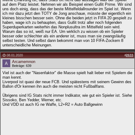
auf dem Platz leistet. Nehmen wir als Beispiel einen Gullit Prime. Wir sind
uns doch einig, dass das der beste Mittelfeldallrounder im Spiel ist. Wenn
ich mir dazu jetzt den TOTY de Jong anschaue, müsste der eigentlich ein
kleines bisschen besser sein. Ohne die beiden jetzt in FIFA 20 gespielt zu
haben, wage ich zu behaupten, dass Gullit trotz aller noch folgenden
Superduperkarten weiterhin das Nonplusultra im Mittelfeld sein wird.
Warum das so ist, weiß nur EA. Um wirklich zu wissen ob ein Spieler
besser oder schlechter als ein anderer ist, muss man sie zwangsläufig
selbst testen. Und selbst dann bekommt man von 10 FIFA-Zockern 8
unterscheidliche Meinungen.
08.01.2020
#
2633
Arcamemnon
Beiträge: 639
Viel ist auch der "Nasenfaktor" die Masse spielt halt lieber mit Spielern die
man kennt.
Liverpool ist quasi der neue FCB. Und spätestens mit seinem Gewinn des
Ballon d'Or kennen ihn auch die meisten nicht Fußballfans.
Übrigens sind IG Stats nicht immer Indikator, wie gut ein Spieler ist. Siehe
Sissoko, Ben Yedder, Werner, etc.
Und VDD ist auch IG ne Waffe, L2+R2 = Auto Ballgewinn