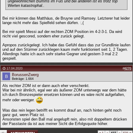
ungewöhnlichen Bumms im Fuß und bei anderen ist es trotz top
Werten katastrophal..
Bei mir können das Matthäus, de Bruyne und Ramsey. Letzterer hat leider
lange nicht mehr das Spielfeld sehen dürfen. :,(
Bei mir spielt Messi auf der rechten ZOM Position im 4-2-3-1. Da wird
nicht viel gescored, sondern eher zurück gelegt.
Apropos zurückgelegt. Ich habe das Gefühl dass das zur Grundlinie laufen
und auf den Stürmer zurücklegen kaum mehr funktioniert seit 1, 2 Tagen.
Allerdings hatte ich auch sehr starke Gegner und gestern 3 mal 2:2
gespielt.
17.04.2020
#
4270
BorussenZwerg
Beiträge: 1.664
Als rechter ZOM ist er dann auch eher verschenkt.
War bei mir ähnlich, egal wer als äußerer ZOM unterwegs war dem hätte
ich durch Bronzespieler ersetzen können und es wäre nicht aufgefallen,
mehr oder weniger.
Was das rein legen betrifft es kommt drauf an, nach hinten geht noch
ganz gut, wenn Platz ist.
Ansonsten spiel den Ball mal angelupft rein, also mit doppeltem drücken
der Passtaste da ist aus meiner Sicht die Erfolgsquote höher.