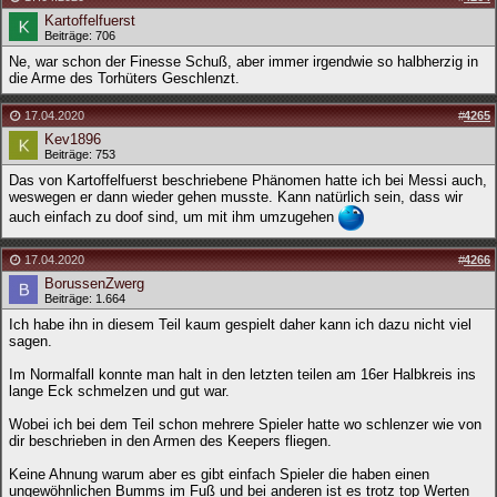
Kartoffelfuerst
Beiträge: 706
Ne, war schon der Finesse Schuß, aber immer irgendwie so halbherzig in
die Arme des Torhüters Geschlenzt.
17.04.2020
#
4265
Kev1896
Beiträge: 753
Das von Kartoffelfuerst beschriebene Phänomen hatte ich bei Messi auch,
weswegen er dann wieder gehen musste. Kann natürlich sein, dass wir
auch einfach zu doof sind, um mit ihm umzugehen
17.04.2020
#
4266
BorussenZwerg
Beiträge: 1.664
Ich habe ihn in diesem Teil kaum gespielt daher kann ich dazu nicht viel
sagen.
Im Normalfall konnte man halt in den letzten teilen am 16er Halbkreis ins
lange Eck schmelzen und gut war.
Wobei ich bei dem Teil schon mehrere Spieler hatte wo schlenzer wie von
dir beschrieben in den Armen des Keepers fliegen.
Keine Ahnung warum aber es gibt einfach Spieler die haben einen
ungewöhnlichen Bumms im Fuß und bei anderen ist es trotz top Werten