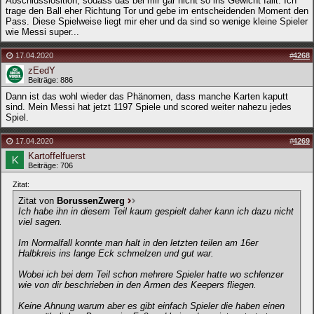
Abschlusslosition, sodass das bei mir gar nicht so ins Gewicht fällt. Ich
trage den Ball eher Richtung Tor und gebe im entscheidenden Moment den
Pass. Diese Spielweise liegt mir eher und da sind so wenige kleine Spieler
wie Messi super...
17.04.2020
#
4268
zEedY
Beiträge: 886
Dann ist das wohl wieder das Phänomen, dass manche Karten kaputt
sind. Mein Messi hat jetzt 1197 Spiele und scored weiter nahezu jedes
Spiel.
17.04.2020
#
4269
Kartoffelfuerst
Beiträge: 706
Zitat:
Zitat von
BorussenZwerg
Ich habe ihn in diesem Teil kaum gespielt daher kann ich dazu nicht
viel sagen.
Im Normalfall konnte man halt in den letzten teilen am 16er
Halbkreis ins lange Eck schmelzen und gut war.
Wobei ich bei dem Teil schon mehrere Spieler hatte wo schlenzer
wie von dir beschrieben in den Armen des Keepers fliegen.
Keine Ahnung warum aber es gibt einfach Spieler die haben einen