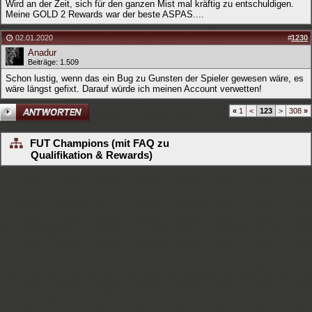
Wird an der Zeit, sich für den ganzen Mist mal kräftig zu entschuldigen.
Meine GOLD 2 Rewards war der beste ASPAS....
02.01.2020
#
1230
Anadur
Beiträge: 1.509
Schon lustig, wenn das ein Bug zu Gunsten der Spieler gewesen wäre, es
wäre längst gefixt. Darauf würde ich meinen Account verwetten!
«
1
<
123
>
308
»
FUT Champions (mit FAQ zu
Qualifikation & Rewards)