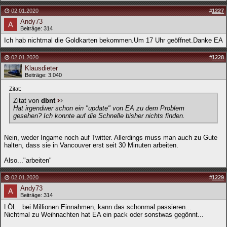
02.01.2020
#
1227
Andy73
Beiträge: 314
Ich hab nichtmal die Goldkarten bekommen.Um 17 Uhr geöffnet.Danke EA
02.01.2020
#
1228
Klausdieter
Beiträge: 3.040
Zitat:
Zitat von
dbnt
Hat irgendwer schon ein "update" von EA zu dem Problem
gesehen? Ich konnte auf die Schnelle bisher nichts finden.
Nein, weder Ingame noch auf Twitter. Allerdings muss man auch zu Gute
halten, dass sie in Vancouver erst seit 30 Minuten arbeiten.
Also..."arbeiten"
02.01.2020
#
1229
Andy73
Beiträge: 314
LÖL...bei Millionen Einnahmen, kann das schonmal passieren...
Nichtmal zu Weihnachten hat EA ein pack oder sonstwas gegönnt...