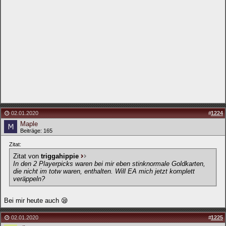
02.01.2020
#
1224
Maple
Beiträge: 165
Zitat:
Zitat von
triggahippie
In den 2 Playerpicks waren bei mir eben stinknormale Goldkarten,
die nicht im totw waren, enthalten. Will EA mich jetzt komplett
veräppeln?
Bei mir heute auch 😪
02.01.2020
#
1225