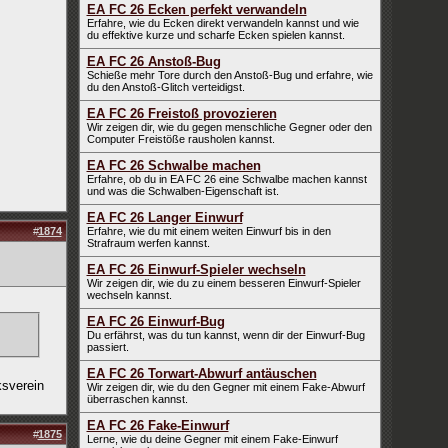
EA FC 26 Ecken perfekt verwandeln
Erfahre, wie du Ecken direkt verwandeln kannst und wie
du effektive kurze und scharfe Ecken spielen kannst.
EA FC 26 Anstoß-Bug
Schieße mehr Tore durch den Anstoß-Bug und erfahre, wie
du den Anstoß-Glitch verteidigst.
EA FC 26 Freistoß provozieren
Wir zeigen dir, wie du gegen menschliche Gegner oder den
Computer Freistöße rausholen kannst.
EA FC 26 Schwalbe machen
Erfahre, ob du in EA FC 26 eine Schwalbe machen kannst
und was die Schwalben-Eigenschaft ist.
EA FC 26 Langer Einwurf
#
1874
Erfahre, wie du mit einem weiten Einwurf bis in den
Strafraum werfen kannst.
EA FC 26 Einwurf-Spieler wechseln
Wir zeigen dir, wie du zu einem besseren Einwurf-Spieler
wechseln kannst.
EA FC 26 Einwurf-Bug
Du erfährst, was du tun kannst, wenn dir der Einwurf-Bug
passiert.
EA FC 26 Torwart-Abwurf antäuschen
ksverein
Wir zeigen dir, wie du den Gegner mit einem Fake-Abwurf
überraschen kannst.
EA FC 26 Fake-Einwurf
#
1875
Lerne, wie du deine Gegner mit einem Fake-Einwurf