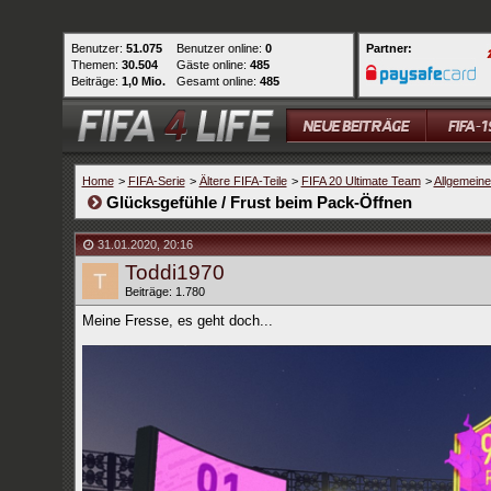
Benutzer:
51.075
Benutzer online:
0
Partner:
Themen:
30.504
Gäste online:
485
Beiträge:
1,0 Mio.
Gesamt online:
485
Home
>
FIFA-Serie
>
Ältere FIFA-Teile
>
FIFA 20 Ultimate Team
>
Allgemein
Glücksgefühle / Frust beim Pack-Öffnen
31.01.2020
,
20:16
Toddi1970
Beiträge: 1.780
Meine Fresse, es geht doch...