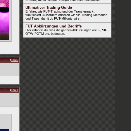
Ultimativer Trading-Guide
Erfahre, wie FUT-Trading und der Transfermarkt
funktioniert. Außerdem erklären wir alle Trading-Methoden
und Tipps, damit du FUT-Millionär wirst!
FUT Abkürzungen und Begriffe
Hier erfährst du, was die ganzen Abkürzungen wie IF, SIF,
OTW, POTM etc. bedeuten.
#
1876
#
1877