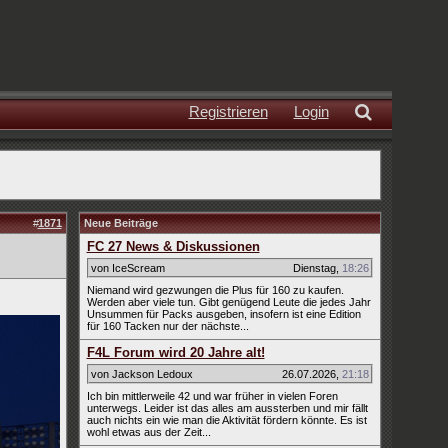
Registrieren
Login
#
1871
Neue Beiträge
FC 27 News & Diskussionen
von IceScream
Dienstag
,
18:26
Niemand wird gezwungen die Plus für 160 zu kaufen.
Werden aber viele tun. Gibt genügend Leute die jedes Jahr
Unsummen für Packs ausgeben, insofern ist eine Edition
für 160 Tacken nur der nächste...
F4L Forum wird 20 Jahre alt!
von Jackson Ledoux
26.07.2026
,
21:18
Ich bin mittlerweile 42 und war früher in vielen Foren
unterwegs. Leider ist das alles am aussterben und mir fällt
auch nichts ein wie man die Aktivität fördern könnte. Es ist
wohl etwas aus der Zeit...