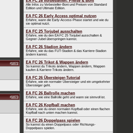
EA FC 26 vorbestellen: Preise & Boni
Alle Infos zu Vorbesteller-Boni und Preisen von Standard
Edition und Ultimate Edition.
EA FC 26 Early Access optimal nutzen
Erfahre, wann die Early-Access-Phase startet und wie du
sie optimal nutzt.
EA FC 25 Torjubel ausschalten
Erfahre, wie du den EA FC 25 Torjubel ausschalten &
Gegner-Jubel überspringen kannst.
EA FC 26 Stadion ändern
Erfahre, wie du das FUT-Stadion & das Karriere-Stadion
ändern kannst.
EA FC 26 Trikot & Wappen ändern
#
1872
So kannst du Trikots ändern, Wappen ändern, Wappen
kaufen & Karriere-Trikots ändern.
EA FC 26 Übersteiger-Tutorial
Erfahre, wie ein normaler Übersteiger und ein umgekehrter
Übersteiger geht.
EA FC 26 Ballrolle machen
#
1873
Erfahre, wie eine Ballrolle geht und wann sie sinnvoll ist.
EA FC 26 Kopfball machen
Erfahre, wie du einen normalen Kopfball oder einen flachen
Kopfball nach unten machen kannst.
EA FC 26 Doppelpass spielen
So kannst du einen Doppelpass oder Richtungs-
Doppelpass spielen.