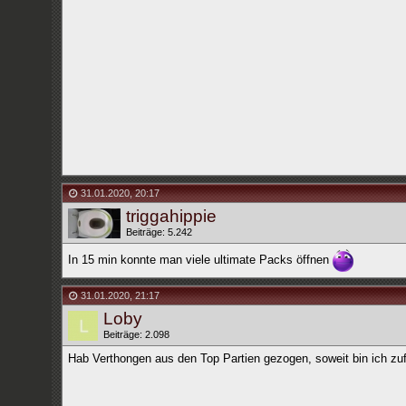
31.01.2020
,
20:17
triggahippie
Beiträge: 5.242
In 15 min konnte man viele ultimate Packs öffnen
31.01.2020
,
21:17
Loby
Beiträge: 2.098
Hab Verthongen aus den Top Partien gezogen, soweit bin ich zuf