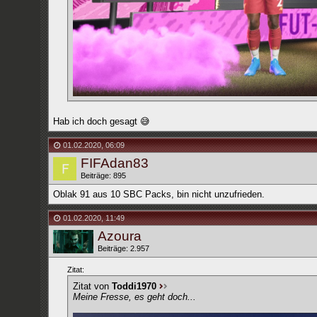
Hab ich doch gesagt 😅
01.02.2020
,
06:09
FIFAdan83
Beiträge: 895
Oblak 91 aus 10 SBC Packs, bin nicht unzufrieden.
01.02.2020
,
11:49
Azoura
Beiträge: 2.957
Zitat:
Zitat von
Toddi1970
Meine Fresse, es geht doch...