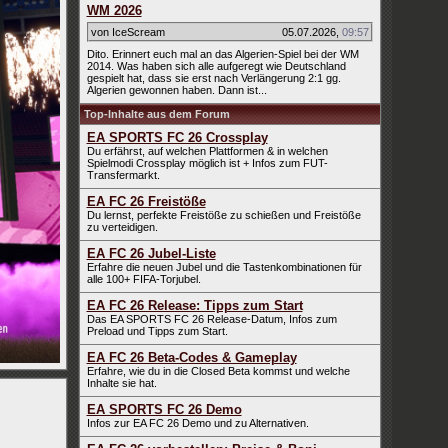
WM 2026
von IceScream
05.07.2026
,
09:57
Dito. Erinnert euch mal an das Algerien-Spiel bei der WM
2014. Was haben sich alle aufgeregt wie Deutschland
gespielt hat, dass sie erst nach Verlängerung 2:1 gg.
Algerien gewonnen haben. Dann ist...
Top-Inhalte aus dem Forum
EA SPORTS FC 26 Crossplay
Du erfährst, auf welchen Plattformen & in welchen
Spielmodi Crossplay möglich ist + Infos zum FUT-
Transfermarkt.
EA FC 26 Freistöße
Du lernst, perfekte Freistöße zu schießen und Freistöße
zu verteidigen.
EA FC 26 Jubel-Liste
Erfahre die neuen Jubel und die Tastenkombinationen für
alle 100+ FIFA-Torjubel.
EA FC 26 Release: Tipps zum Start
Das EA SPORTS FC 26 Release-Datum, Infos zum
Preload und Tipps zum Start.
EA FC 26 Beta-Codes & Gameplay
Erfahre, wie du in die Closed Beta kommst und welche
Inhalte sie hat.
EA SPORTS FC 26 Demo
Infos zur EA FC 26 Demo und zu Alternativen.