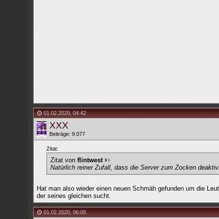
01.02.2020
,
04:42
XXX
Beiträge: 9.077
Zitat:
Zitat von
flintwest
Natürlich reiner Zufall, dass die Server zum Zocken deaktivie
Hat man also wieder einen neuen Schmäh gefunden um die Leute
der seines gleichen sucht.
01.02.2020
,
06:05