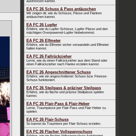
austricksen kannst.
EA FC 26 Schuss & Pass antäuschen
Wir zeigen dir, wie du Schüsse, Pässe und Flanken
antäuschen kannst.
EA FC 26 Lupfer
Erfahre, wie du Lupfer-Schüsse, Lupfer-Pässe und den
mächtigen Overpowered-Lupfer hinbekommst.
EA FC 26 Elfmeter
Erfahre, wie du Elfmeter sicher verwandeln und Elfmeter
halten kannst.
EA FC 26 Fallrückzieher
Lerne, wie du einen Fallrückzieher aus dem Stand oder
einen Fallrückzieher nach Flanke erzielen kannst.
EA FC 26 Angeschnittener Schuss
Erfahre, wie ein angeschnittener Schuss bzw. Finesse-
Schuss funktioniert.
EA FC 26 Steilpass & präziser Steilpass
Erfahre, wie du flache und präzise Steilpässe spielen
kannst.
EA FC 26 Flair-Pass & Flair-Heber
Lerne, Traumpässe per Flair-Pass und Flair-Heber zu
spielen.
EA FC 26 Flair-Schuss
So kannst du Traumtore per Flair-Schuss erzielen.
EA FC 26 Flacher Vollspannschuss
Erfahre, wie ein flacher Vollspannschuss funktioniert.