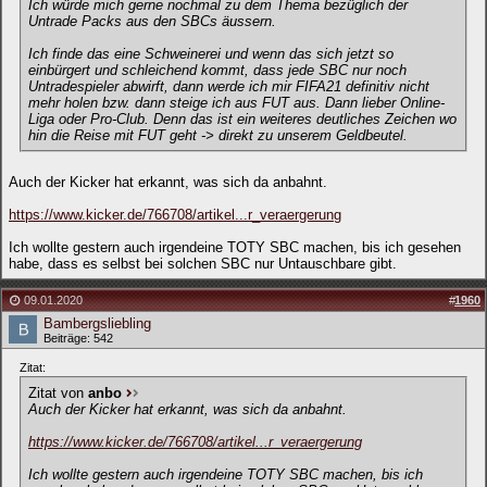
Ich würde mich gerne nochmal zu dem Thema bezüglich der
Untrade Packs aus den SBCs äussern.
Ich finde das eine Schweinerei und wenn das sich jetzt so
einbürgert und schleichend kommt, dass jede SBC nur noch
Untradespieler abwirft, dann werde ich mir FIFA21 definitiv nicht
mehr holen bzw. dann steige ich aus FUT aus. Dann lieber Online-
Liga oder Pro-Club. Denn das ist ein weiteres deutliches Zeichen wo
hin die Reise mit FUT geht -> direkt zu unserem Geldbeutel.
Auch der Kicker hat erkannt, was sich da anbahnt.
https://www.kicker.de/766708/artikel...r_veraergerung
Ich wollte gestern auch irgendeine TOTY SBC machen, bis ich gesehen
habe, dass es selbst bei solchen SBC nur Untauschbare gibt.
09.01.2020
#
1960
Bambergsliebling
Beiträge: 542
Zitat:
Zitat von
anbo
Auch der Kicker hat erkannt, was sich da anbahnt.
https://www.kicker.de/766708/artikel...r_veraergerung
Ich wollte gestern auch irgendeine TOTY SBC machen, bis ich