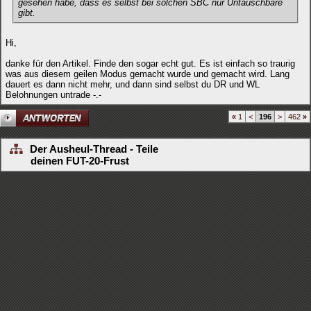
gesehen habe, dass es selbst bei solchen SBC nur Untauschbare
gibt.
Hi,
danke für den Artikel. Finde den sogar echt gut. Es ist einfach so traurig
was aus diesem geilen Modus gemacht wurde und gemacht wird. Lang
dauert es dann nicht mehr, und dann sind selbst du DR und WL
Belohnungen untrade -.-
«
1
<
196
>
462
»
Der Ausheul-Thread - Teile
deinen FUT-20-Frust