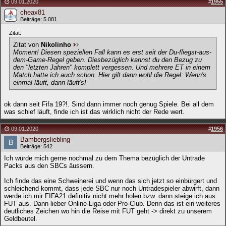
09.01.2020
#
1955
cheax81
Beiträge: 5.081
Zitat:
Zitat von
Nikolinho
Moment! Diesen speziellen Fall kann es erst seit der Du-fliegst-aus-
dem-Game-Regel geben. Diesbezüglich kannst du den Bezug zu
den "letzten Jahren" komplett vergessen. Und mehrere ET in einem
Match hatte ich auch schon. Hier gilt dann wohl die Regel: Wenn's
einmal läuft, dann läuft's!
ok dann seit Fifa 19?!. Sind dann immer noch genug Spiele. Bei all dem
was schief läuft, finde ich ist das wirklich nicht der Rede wert.
09.01.2020
#
1956
Bambergsliebling
Beiträge: 542
Ich würde mich gerne nochmal zu dem Thema bezüglich der Untrade
Packs aus den SBCs äussern.
Ich finde das eine Schweinerei und wenn das sich jetzt so einbürgert und
schleichend kommt, dass jede SBC nur noch Untradespieler abwirft, dann
werde ich mir FIFA21 definitiv nicht mehr holen bzw. dann steige ich aus
FUT aus. Dann lieber Online-Liga oder Pro-Club. Denn das ist ein weiteres
deutliches Zeichen wo hin die Reise mit FUT geht -> direkt zu unserem
Geldbeutel.