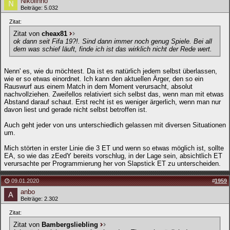
Nikolinho
Beiträge: 5.032
Zitat:
Zitat von
cheax81
ok dann seit Fifa 19?!. Sind dann immer noch genug Spiele. Bei all
dem was schief läuft, finde ich ist das wirklich nicht der Rede wert.
Nenn' es, wie du möchtest. Da ist es natürlich jedem selbst überlassen,
wie er so etwas einordnet. Ich kann den aktuellen Ärger, den so ein
Rauswurf aus einem Match in dem Moment verursacht, absolut
nachvollziehen. Zweifellos relativiert sich selbst das, wenn man mit etwas
Abstand darauf schaut. Erst recht ist es weniger ärgerlich, wenn man nur
davon liest und gerade nicht selbst betroffen ist.
Auch geht jeder von uns unterschiedlich gelassen mit diversen Situationen
um.
Mich störten in erster Linie die 3 ET und wenn so etwas möglich ist, sollte
EA, so wie das zEedY bereits vorschlug, in der Lage sein, absichtlich ET
verursachte per Programmierung her von Slapstick ET zu unterscheiden.
09.01.2020
#
1959
anbo
Beiträge: 2.302
Zitat:
Zitat von
Bambergsliebling