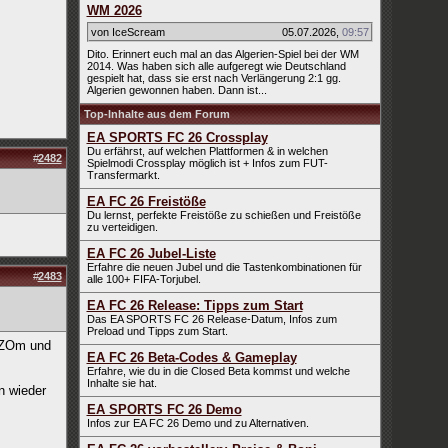
WM 2026
von IceScream
05.07.2026
,
09:57
Dito. Erinnert euch mal an das Algerien-Spiel bei der WM
2014. Was haben sich alle aufgeregt wie Deutschland
gespielt hat, dass sie erst nach Verlängerung 2:1 gg.
Algerien gewonnen haben. Dann ist...
Top-Inhalte aus dem Forum
EA SPORTS FC 26 Crossplay
Du erfährst, auf welchen Plattformen & in welchen
#
2482
Spielmodi Crossplay möglich ist + Infos zum FUT-
Transfermarkt.
EA FC 26 Freistöße
Du lernst, perfekte Freistöße zu schießen und Freistöße
zu verteidigen.
EA FC 26 Jubel-Liste
Erfahre die neuen Jubel und die Tastenkombinationen für
#
2483
alle 100+ FIFA-Torjubel.
EA FC 26 Release: Tipps zum Start
Das EA SPORTS FC 26 Release-Datum, Infos zum
Preload und Tipps zum Start.
s ZOm und
EA FC 26 Beta-Codes & Gameplay
Erfahre, wie du in die Closed Beta kommst und welche
Inhalte sie hat.
n wieder
EA SPORTS FC 26 Demo
Infos zur EA FC 26 Demo und zu Alternativen.