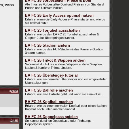
EA FC 26 vorbestellen: Preise & Boni
Alle Infos zu Vorbesteller-Boni und Preisen von Standard
rn, wenn
Edition und Ultimate Edition.
EA FC 26 Early Access optimal nutzen
Erfahre, wann die Early-Access-Phase startet und wie du
sie optimal nutzt.
EA FC 25 Torjubel ausschalten
Erfahre, wie du den EA FC 25 Torjubel ausschalten &
Gegner-Jubel überspringen kannst.
EA FC 26 Stadion ändern
Erfahre, wie du das FUT-Stadion & das Karriere-Stadion
ändern kannst.
EA FC 26 Trikot & Wappen ändern
So kannst du Trikots ändern, Wappen ändern, Wappen
kaufen & Karriere-Trikots ändern.
EA FC 26 Übersteiger-Tutorial
Erfahre, wie ein normaler Übersteiger und ein umgekehrter
Übersteiger geht.
EA FC 26 Ballrolle machen
#
2484
Erfahre, wie eine Ballrolle geht und wann sie sinnvoll ist.
EA FC 26 Kopfball machen
Erfahre, wie du einen normalen Kopfball oder einen flachen
Kopfball nach unten machen kannst.
EA FC 26 Doppelpass spielen
#
2485
So kannst du einen Doppelpass oder Richtungs-
Doppelpass spielen.