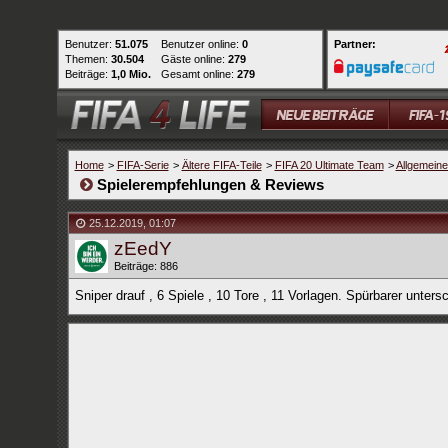
Benutzer:
51.075
Benutzer online:
0
Partner:
Themen:
30.504
Gäste online:
279
Beiträge:
1,0 Mio.
Gesamt online:
279
Home
>
FIFA-Serie
>
Ältere FIFA-Teile
>
FIFA 20 Ultimate Team
>
Allgemein
Spielerempfehlungen & Reviews
25.12.2019
,
01:07
zEedY
Beiträge: 886
Sniper drauf , 6 Spiele , 10 Tore , 11 Vorlagen. Spürbarer unters