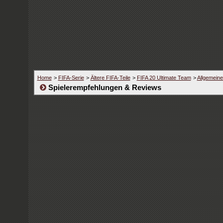
Home
>
FIFA-Serie
>
Ältere FIFA-Teile
>
FIFA 20 Ultimate Team
>
Allgemein
Spielerempfehlungen & Reviews