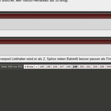
 unsicher, weil Tolisso Hernandez auf 10 bringt.
rpool Liebhaber würd er als 2. Spitze neben Balotelli besser passen als Fir
Seite 249 von 531
«
Erste
<
149
199
239
247
248
249
250
251
259
299
349