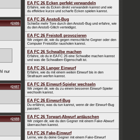
EA FC 26 Ecken perfekt verwandeln
Erfahre, wie du Ecken direkt verwandeln kannst und wie
du effektive kurze und scharfe Ecken spielen kannst.
EA FC 26 Anstoß-Bug
#
2486
Schieße mehr Tore durch den Anstoß-Bug und erfahre, wie
du den Anstoß-Glitch verteidigst.
EA FC 26 Freistoß provozieren
Wir zeigen dir, wie du gegen menschliche Gegner oder den
Computer Freistöße rausholen kannst.
EA FC 26 Schwalbe machen
Erfahre, ob du in EA FC 26 eine Schwalbe machen kannst
und was die Schwalben-Eigenschaft ist.
EA FC 26 Langer Einwurf
hl nur
Erfahre, wie du mit einem weiten Einwurf bis in den
Strafraum werfen kannst.
EA FC 26 Einwurf-Spieler wechseln
#
2487
Wir zeigen dir, wie du zu einem besseren Einwurf-Spieler
wechseln kannst.
EA FC 26 Einwurf-Bug
Du erfährst, was du tun kannst, wenn dir der Einwurf-Bug
passiert.
EA FC 26 Torwart-Abwurf antäuschen
#
2488
Wir zeigen dir, wie du den Gegner mit einem Fake-Abwurf
überraschen kannst.
EA FC 26 Fake-Einwurf
Lerne, wie du deine Gegner mit einem Fake-Einwurf