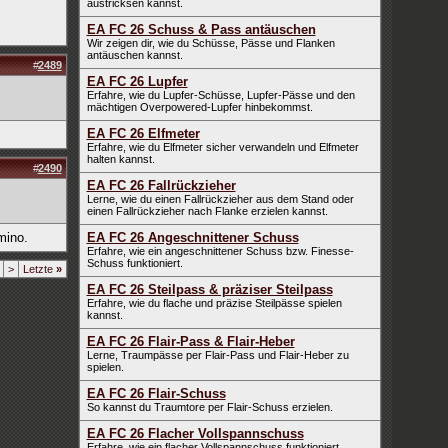
austricksen kannst.
EA FC 26 Schuss & Pass antäuschen
Wir zeigen dir, wie du Schüsse, Pässe und Flanken
antäuschen kannst.
#
2489
EA FC 26 Lupfer
Erfahre, wie du Lupfer-Schüsse, Lupfer-Pässe und den
mächtigen Overpowered-Lupfer hinbekommst.
EA FC 26 Elfmeter
Erfahre, wie du Elfmeter sicher verwandeln und Elfmeter
halten kannst.
#
2490
EA FC 26 Fallrückzieher
Lerne, wie du einen Fallrückzieher aus dem Stand oder
einen Fallrückzieher nach Flanke erzielen kannst.
mino.
EA FC 26 Angeschnittener Schuss
Erfahre, wie ein angeschnittener Schuss bzw. Finesse-
Schuss funktioniert.
>
Letzte
»
EA FC 26 Steilpass & präziser Steilpass
Erfahre, wie du flache und präzise Steilpässe spielen
kannst.
EA FC 26 Flair-Pass & Flair-Heber
Lerne, Traumpässe per Flair-Pass und Flair-Heber zu
spielen.
EA FC 26 Flair-Schuss
So kannst du Traumtore per Flair-Schuss erzielen.
EA FC 26 Flacher Vollspannschuss
Erfahre, wie ein flacher Vollspannschuss funktioniert.