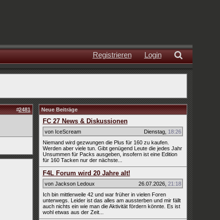
Registrieren
Login
#
2481
Neue Beiträge
FC 27 News & Diskussionen
von IceScream
Dienstag
,
18:26
Niemand wird gezwungen die Plus für 160 zu kaufen.
Werden aber viele tun. Gibt genügend Leute die jedes Jahr
Unsummen für Packs ausgeben, insofern ist eine Edition
für 160 Tacken nur der nächste...
F4L Forum wird 20 Jahre alt!
von Jackson Ledoux
26.07.2026
,
21:18
Ich bin mittlerweile 42 und war früher in vielen Foren
unterwegs. Leider ist das alles am aussterben und mir fällt
auch nichts ein wie man die Aktivität fördern könnte. Es ist
wohl etwas aus der Zeit...