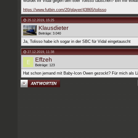
Würdet ihr Vidal gegen den 85er Tolisso tauschen? Bin mir etwas
https://www.futbin.com/20/player/43865/tolisso
25.12.2019
,
15:25
Klausdieter
Beiträge: 3.040
Ja, Tolisso habe ich sogar in der SBC für Vidal eingetauscht
27.12.2019
,
11:38
Effzeh
Beiträge: 123
Hat schon jemand mit Baby-Icon Owen gezockt? Für mich als Live