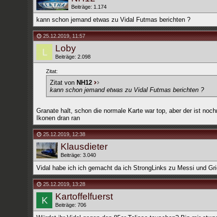
Beiträge: 1.174
kann schon jemand etwas zu Vidal Futmas berichten ?
25.12.2019
,
11:57
Loby
Beiträge: 2.098
Zitat:
Zitat von
NH12
kann schon jemand etwas zu Vidal Futmas berichten ?
Granate halt, schon die normale Karte war top, aber der ist no
Ikonen dran ran
25.12.2019
,
12:38
Klausdieter
Beiträge: 3.040
Vidal habe ich ich gemacht da ich StrongLinks zu Messi und Gri
25.12.2019
,
13:28
Kartoffelfuerst
Beiträge: 706