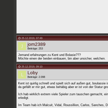
25.12.2019
,
07:49
jom2389
Beiträge: 253
Jemand erfahrungen zu Kent und Bolasie???
Möchte einen der beiden einbauen, bin aber unsicher, welchen.
25.12.2019
,
09:10
Loby
Beiträge: 2.098
Kent ist quirlig schnell und spielt sich auf außen gut, boulassie
da gefällt er mir gut, etwas behäbig aber er ist von der Statur gr
Ich hab wirklich extrem viele Spieler zum tauschen gemacht, ei
erledigt.
Im Team hab ich Malcuit, Vidal, Roussillion, Carlos, Sanches, 