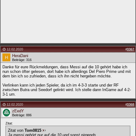
12.02.2020
#
3367
HeraDani
Beiträge: 316
Danke für eure Rückmeldungen, dass Messi auf die 10 gehört habe ich
nun schon öfter gelesen, dort habe ich allerdings Del Piero Prime und mit
dem bin ich so zufrieden, dass ich ihn nicht hergeben möchte.
Verlinken kann ich jeden Spieler, da ich im 4-3-3 starte und der RF
zwischen Butra und Seedorf gelinkt wird. Ich stelle dann InGame auf 4-2-
3-1 um.
12.02.2020
#
3368
zEedY
Beiträge: 886
Zitat:
Zitat von
Tom0815
Ja messi gehört nur auf die 10 und sonst nirgends