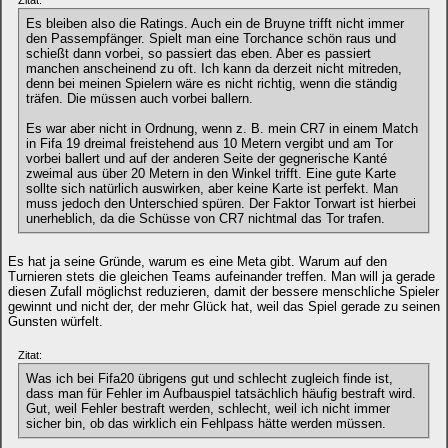
Zitat:
Es bleiben also die Ratings. Auch ein de Bruyne trifft nicht immer
den Passempfänger. Spielt man eine Torchance schön raus und
schießt dann vorbei, so passiert das eben. Aber es passiert
manchen anscheinend zu oft. Ich kann da derzeit nicht mitreden,
denn bei meinen Spielern wäre es nicht richtig, wenn die ständig
träfen. Die müssen auch vorbei ballern.
Es war aber nicht in Ordnung, wenn z. B. mein CR7 in einem Match
in Fifa 19 dreimal freistehend aus 10 Metern vergibt und am Tor
vorbei ballert und auf der anderen Seite der gegnerische Kanté
zweimal aus über 20 Metern in den Winkel trifft. Eine gute Karte
sollte sich natürlich auswirken, aber keine Karte ist perfekt. Man
muss jedoch den Unterschied spüren. Der Faktor Torwart ist hierbei
unerheblich, da die Schüsse von CR7 nichtmal das Tor trafen.
Es hat ja seine Gründe, warum es eine Meta gibt. Warum auf den
Turnieren stets die gleichen Teams aufeinander treffen. Man will ja gerade
diesen Zufall möglichst reduzieren, damit der bessere menschliche Spieler
gewinnt und nicht der, der mehr Glück hat, weil das Spiel gerade zu seinen
Gunsten würfelt.
Zitat:
Was ich bei Fifa20 übrigens gut und schlecht zugleich finde ist,
dass man für Fehler im Aufbauspiel tatsächlich häufig bestraft wird.
Gut, weil Fehler bestraft werden, schlecht, weil ich nicht immer
sicher bin, ob das wirklich ein Fehlpass hätte werden müssen.