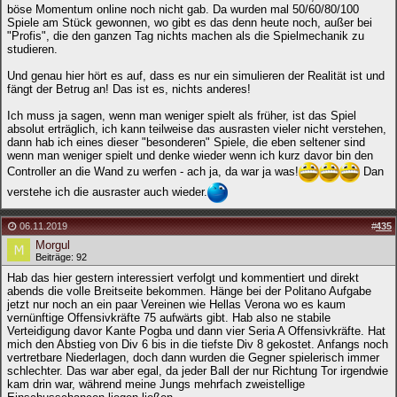
böse Momentum online noch nicht gab. Da wurden mal 50/60/80/100
Spiele am Stück gewonnen, wo gibt es das denn heute noch, außer bei
"Profis", die den ganzen Tag nichts machen als die Spielmechanik zu
studieren.
Und genau hier hört es auf, dass es nur ein simulieren der Realität ist und
fängt der Betrug an! Das ist es, nichts anderes!
Ich muss ja sagen, wenn man weniger spielt als früher, ist das Spiel
absolut erträglich, ich kann teilweise das ausrasten vieler nicht verstehen,
dann hab ich eines dieser "besonderen" Spiele, die eben seltener sind
wenn man weniger spielt und denke wieder wenn ich kurz davor bin den
Controller an die Wand zu werfen - ach ja, da war ja was!
Dan
verstehe ich die ausraster auch wieder.
06.11.2019
#
435
Morgul
Beiträge: 92
Hab das hier gestern interessiert verfolgt und kommentiert und direkt
abends die volle Breitseite bekommen. Hänge bei der Politano Aufgabe
jetzt nur noch an ein paar Vereinen wie Hellas Verona wo es kaum
vernünftige Offensivkräfte 75 aufwärts gibt. Hab also ne stabile
Verteidigung davor Kante Pogba und dann vier Seria A Offensivkräfte. Hat
mich den Abstieg von Div 6 bis in die tiefste Div 8 gekostet. Anfangs noch
vertretbare Niederlagen, doch dann wurden die Gegner spielerisch immer
schlechter. Das war aber egal, da jeder Ball der nur Richtung Tor irgendwie
kam drin war, während meine Jungs mehrfach zweistellige