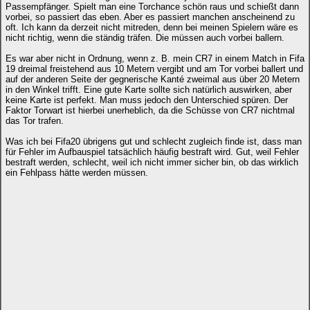
Passempfänger. Spielt man eine Torchance schön raus und schießt dann
vorbei, so passiert das eben. Aber es passiert manchen anscheinend zu
oft. Ich kann da derzeit nicht mitreden, denn bei meinen Spielern wäre es
nicht richtig, wenn die ständig träfen. Die müssen auch vorbei ballern.
Es war aber nicht in Ordnung, wenn z. B. mein CR7 in einem Match in Fifa
19 dreimal freistehend aus 10 Metern vergibt und am Tor vorbei ballert und
auf der anderen Seite der gegnerische Kanté zweimal aus über 20 Metern
in den Winkel trifft. Eine gute Karte sollte sich natürlich auswirken, aber
keine Karte ist perfekt. Man muss jedoch den Unterschied spüren. Der
Faktor Torwart ist hierbei unerheblich, da die Schüsse von CR7 nichtmal
das Tor trafen.
Was ich bei Fifa20 übrigens gut und schlecht zugleich finde ist, dass man
für Fehler im Aufbauspiel tatsächlich häufig bestraft wird. Gut, weil Fehler
bestraft werden, schlecht, weil ich nicht immer sicher bin, ob das wirklich
ein Fehlpass hätte werden müssen.