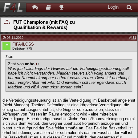
Login
FUT Champions (mit FAQ zu
Qualifikation & Rewards)
05.11.2019
#
431
FIFA4LOSS
Beiträge: 775
Zitat:
Zitat von
anbo
Was jetzt allerdings der Hinweis auf die Verteidigungssteuerung soll,
habe ich nicht verstanden. Madden steuert sich völlig anders und
hat mit Raumdeckung nur entfernt etwas zu tun. Diese ist überhaupt
nicht vergleichbar mit Fifa. Und inwiefern soll hier irgendwas durch
Madden und NBA vermurkst worden sein?
die Verteidigungssteuerung ist an die Verteidigung im Basketball angelehnt
(nicht Madden). Tactical Defending ist eine körperlose Verteidigung, die
einzig darauf ausgerichtet ist, die Gegner so zuzustellen, dass ein
Abfangen von Pässen im Raum ermöglicht wird - eine mittelbare
Verteidigung. Eine derartige auschließliche Zonen/Raumverteidigung ergibt
sich aus dem Verbot, den Gegner überhaupt körperlich anzugehen und
bietet sich aufgrund der Spielfeldausmaße an. Das Feld im Basketball ist
erheblich kleiner, vor allem aber schmaler als das im Fussball der Fall ist.
Im Basketball ist es aus diesem Grund möglich, den gesamten (für