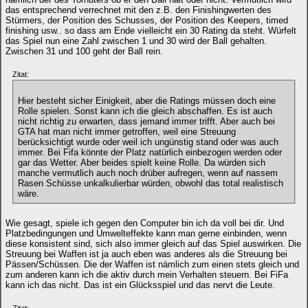
das entsprechend verrechnet mit den z.B. den Finishingwerten des
Stürmers, der Position des Schusses, der Position des Keepers, timed
finishing usw.. so dass am Ende vielleicht ein 30 Rating da steht. Würfelt
das Spiel nun eine Zahl zwischen 1 und 30 wird der Ball gehalten.
Zwischen 31 und 100 geht der Ball rein.
Zitat:
Hier besteht sicher Einigkeit, aber die Ratings müssen doch eine
Rolle spielen. Sonst kann ich die gleich abschaffen. Es ist auch
nicht richtig zu erwarten, dass jemand immer trifft. Aber auch bei
GTA hat man nicht immer getroffen, weil eine Streuung
berücksichtigt wurde oder weil ich ungünstig stand oder was auch
immer. Bei Fifa könnte der Platz natürlich einbezogen werden oder
gar das Wetter. Aber beides spielt keine Rolle. Da würden sich
manche vermutlich auch noch drüber aufregen, wenn auf nassem
Rasen Schüsse unkalkulierbar würden, obwohl das total realistisch
wäre.
Wie gesagt, spiele ich gegen den Computer bin ich da voll bei dir. Und
Platzbedingungen und Umwelteffekte kann man gerne einbinden, wenn
diese konsistent sind, sich also immer gleich auf das Spiel auswirken. Die
Streuung bei Waffen ist ja auch eben was anderes als die Streuung bei
Pässen/Schüssen. Die der Waffen ist nämlich zum einen stets gleich und
zum anderen kann ich die aktiv durch mein Verhalten steuern. Bei FiFa
kann ich das nicht. Das ist ein Glücksspiel und das nervt die Leute.