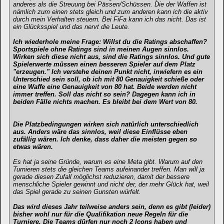
anderes als die Streuung bei Pässen/Schüssen. Die der Waffen ist
nämlich zum einen stets gleich und zum anderen kann ich die aktiv
durch mein Verhalten steuern. Bei FiFa kann ich das nicht. Das ist
ein Glücksspiel und das nervt die Leute.
Ich wiederhole meine Frage: Willst du die Ratings abschaffen?
Sportspiele ohne Ratings sind in meinen Augen sinnlos.
Wirken sich diese nicht aus, sind die Ratings sinnlos. Und gute
Spielerwerte müssen einen besseren Spieler auf dem Platz
"erzeugen." Ich verstehe deinen Punkt nicht, inwiefern es ein
Unterschied sein soll, ob ich mit 80 Genauigkeit schieße oder
eine Waffe eine Genauigkeit von 80 hat. Beide werden nicht
immer treffen. Soll das nicht so sein? Dagegen kann ich in
beiden Fälle nichts machen. Es bleibt bei dem Wert von 80.
Die Platzbedingungen wirken sich natürlich unterschiedlich
aus. Anders wäre das sinnlos, weil diese Einflüsse eben
zufällig wären. Ich denke, dass daher die meisten gegen so
etwas wären.
Es hat ja seine Gründe, warum es eine Meta gibt. Warum auf den
Turnieren stets die gleichen Teams aufeinander treffen. Man will ja
gerade diesen Zufall möglichst reduzieren, damit der bessere
menschliche Spieler gewinnt und nicht der, der mehr Glück hat, weil
das Spiel gerade zu seinen Gunsten würfelt.
Das wird dieses Jahr teilweise anders sein, denn es gibt (leider)
bisher wohl nur für die Qualifikation neue Regeln für die
Turniere. Die Teams dürfen nur noch 2 Icons haben und