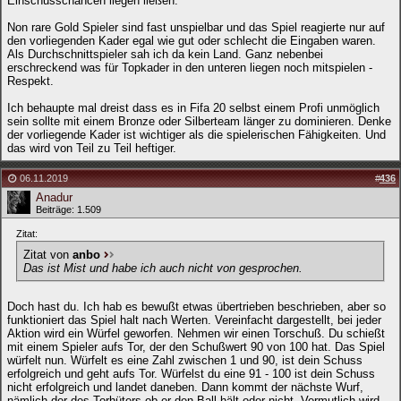
Einschusschancen liegen ließen.
Non rare Gold Spieler sind fast unspielbar und das Spiel reagierte nur auf
den vorliegenden Kader egal wie gut oder schlecht die Eingaben waren.
Als Durchschnittspieler sah ich da kein Land. Ganz nebenbei
erschreckend was für Topkader in den unteren liegen noch mitspielen -
Respekt.
Ich behaupte mal dreist dass es in Fifa 20 selbst einem Profi unmöglich
sein sollte mit einem Bronze oder Silberteam länger zu dominieren. Denke
der vorliegende Kader ist wichtiger als die spielerischen Fähigkeiten. Und
das wird von Teil zu Teil heftiger.
06.11.2019
#
436
Anadur
Beiträge: 1.509
Zitat:
Zitat von
anbo
Das ist Mist und habe ich auch nicht von gesprochen.
Doch hast du. Ich hab es bewußt etwas übertrieben beschrieben, aber so
funktioniert das Spiel halt nach Werten. Vereinfacht dargestellt, bei jeder
Aktion wird ein Würfel geworfen. Nehmen wir einen Torschuß. Du schießt
mit einem Spieler aufs Tor, der den Schußwert 90 von 100 hat. Das Spiel
würfelt nun. Würfelt es eine Zahl zwischen 1 und 90, ist dein Schuss
erfolgreich und geht aufs Tor. Würfelst du eine 91 - 100 ist dein Schuss
nicht erfolgreich und landet daneben. Dann kommt der nächste Wurf,
nämlich der des Torhüters ob er den Ball hält oder nicht. Vermutlich wird