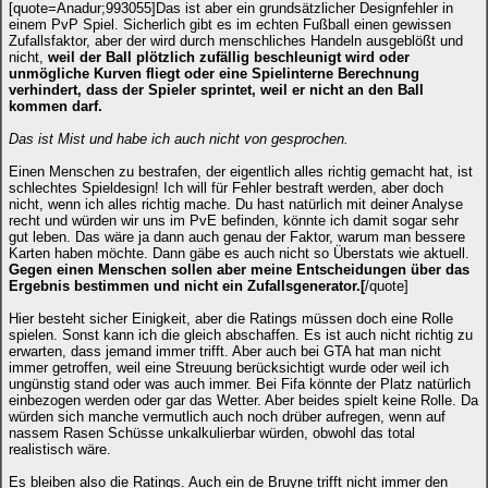
[quote=Anadur;993055]Das ist aber ein grundsätzlicher Designfehler in
einem PvP Spiel. Sicherlich gibt es im echten Fußball einen gewissen
Zufallsfaktor, aber der wird durch menschliches Handeln ausgeblößt und
nicht,
weil der Ball plötzlich zufällig beschleunigt wird oder
unmögliche Kurven fliegt oder eine Spielinterne Berechnung
verhindert, dass der Spieler sprintet, weil er nicht an den Ball
kommen darf.
Das ist Mist und habe ich auch nicht von gesprochen.
Einen Menschen zu bestrafen, der eigentlich alles richtig gemacht hat, ist
schlechtes Spieldesign! Ich will für Fehler bestraft werden, aber doch
nicht, wenn ich alles richtig mache. Du hast natürlich mit deiner Analyse
recht und würden wir uns im PvE befinden, könnte ich damit sogar sehr
gut leben. Das wäre ja dann auch genau der Faktor, warum man bessere
Karten haben möchte. Dann gäbe es auch nicht so Überstats wie aktuell.
Gegen einen Menschen sollen aber meine Entscheidungen über das
Ergebnis bestimmen und nicht ein Zufallsgenerator.[
/quote]
Hier besteht sicher Einigkeit, aber die Ratings müssen doch eine Rolle
spielen. Sonst kann ich die gleich abschaffen. Es ist auch nicht richtig zu
erwarten, dass jemand immer trifft. Aber auch bei GTA hat man nicht
immer getroffen, weil eine Streuung berücksichtigt wurde oder weil ich
ungünstig stand oder was auch immer. Bei Fifa könnte der Platz natürlich
einbezogen werden oder gar das Wetter. Aber beides spielt keine Rolle. Da
würden sich manche vermutlich auch noch drüber aufregen, wenn auf
nassem Rasen Schüsse unkalkulierbar würden, obwohl das total
realistisch wäre.
Es bleiben also die Ratings. Auch ein de Bruyne trifft nicht immer den