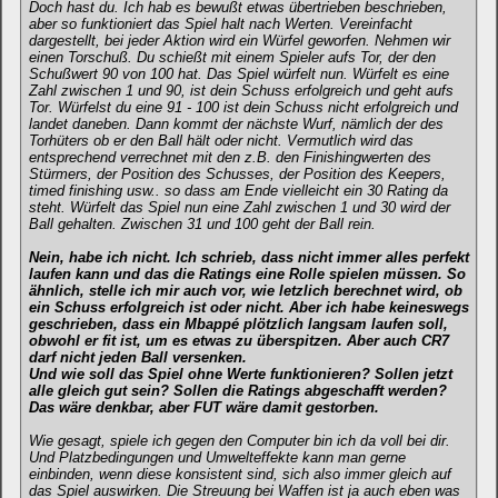
Doch hast du. Ich hab es bewußt etwas übertrieben beschrieben,
aber so funktioniert das Spiel halt nach Werten. Vereinfacht
dargestellt, bei jeder Aktion wird ein Würfel geworfen. Nehmen wir
einen Torschuß. Du schießt mit einem Spieler aufs Tor, der den
Schußwert 90 von 100 hat. Das Spiel würfelt nun. Würfelt es eine
Zahl zwischen 1 und 90, ist dein Schuss erfolgreich und geht aufs
Tor. Würfelst du eine 91 - 100 ist dein Schuss nicht erfolgreich und
landet daneben. Dann kommt der nächste Wurf, nämlich der des
Torhüters ob er den Ball hält oder nicht. Vermutlich wird das
entsprechend verrechnet mit den z.B. den Finishingwerten des
Stürmers, der Position des Schusses, der Position des Keepers,
timed finishing usw.. so dass am Ende vielleicht ein 30 Rating da
steht. Würfelt das Spiel nun eine Zahl zwischen 1 und 30 wird der
Ball gehalten. Zwischen 31 und 100 geht der Ball rein.
Nein, habe ich nicht. Ich schrieb, dass nicht immer alles perfekt
laufen kann und das die Ratings eine Rolle spielen müssen. So
ähnlich, stelle ich mir auch vor, wie letzlich berechnet wird, ob
ein Schuss erfolgreich ist oder nicht. Aber ich habe keineswegs
geschrieben, dass ein Mbappé plötzlich langsam laufen soll,
obwohl er fit ist, um es etwas zu überspitzen. Aber auch CR7
darf nicht jeden Ball versenken.
Und wie soll das Spiel ohne Werte funktionieren? Sollen jetzt
alle gleich gut sein? Sollen die Ratings abgeschafft werden?
Das wäre denkbar, aber FUT wäre damit gestorben.
Wie gesagt, spiele ich gegen den Computer bin ich da voll bei dir.
Und Platzbedingungen und Umwelteffekte kann man gerne
einbinden, wenn diese konsistent sind, sich also immer gleich auf
das Spiel auswirken. Die Streuung bei Waffen ist ja auch eben was