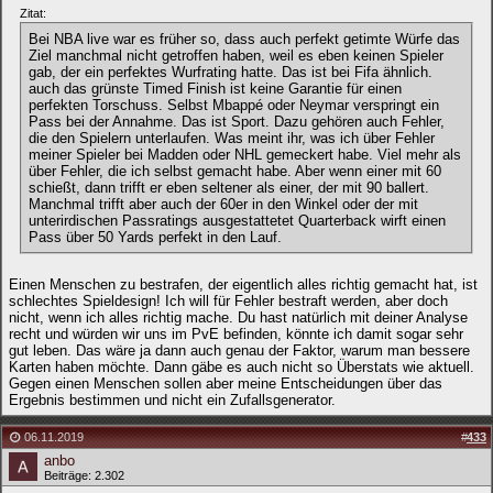
Zitat:
Bei NBA live war es früher so, dass auch perfekt getimte Würfe das
Ziel manchmal nicht getroffen haben, weil es eben keinen Spieler
gab, der ein perfektes Wurfrating hatte. Das ist bei Fifa ähnlich.
auch das grünste Timed Finish ist keine Garantie für einen
perfekten Torschuss. Selbst Mbappé oder Neymar verspringt ein
Pass bei der Annahme. Das ist Sport. Dazu gehören auch Fehler,
die den Spielern unterlaufen. Was meint ihr, was ich über Fehler
meiner Spieler bei Madden oder NHL gemeckert habe. Viel mehr als
über Fehler, die ich selbst gemacht habe. Aber wenn einer mit 60
schießt, dann trifft er eben seltener als einer, der mit 90 ballert.
Manchmal trifft aber auch der 60er in den Winkel oder der mit
unterirdischen Passratings ausgestattetet Quarterback wirft einen
Pass über 50 Yards perfekt in den Lauf.
Einen Menschen zu bestrafen, der eigentlich alles richtig gemacht hat, ist
schlechtes Spieldesign! Ich will für Fehler bestraft werden, aber doch
nicht, wenn ich alles richtig mache. Du hast natürlich mit deiner Analyse
recht und würden wir uns im PvE befinden, könnte ich damit sogar sehr
gut leben. Das wäre ja dann auch genau der Faktor, warum man bessere
Karten haben möchte. Dann gäbe es auch nicht so Überstats wie aktuell.
Gegen einen Menschen sollen aber meine Entscheidungen über das
Ergebnis bestimmen und nicht ein Zufallsgenerator.
06.11.2019
#
433
anbo
Beiträge: 2.302