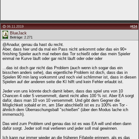
06.11.2019
#
434
BlueJack
Beiträge: 2.271
@Anadur, genau da hast du recht.
Aber, dass hier und da mal ein Pass nicht ankommt oder das ein 90+
finishing Spieler auch mal neben das Tor schießt oder das mein Spieler
einmal ne Kurve läuft oder gar nicht läuft oder oder oder
...das ist doch gar nicht das Problem (auch wenn ich sogar das ein
bisschen anders sehe), das eigentliche Problem ist doch, dass das in
Spielen 90 min lang vorkommt und noch viel schlimmer ist, dass in diesen
Spielen auf der anderen seite die KI hilft und kein Fehler erlaubt ist.
Jeder von uns könnte doch damit leben, dass das spiel uns von 10
Chancen 4 oder 5 versemmelt, damit nicht alles 100 % ist. Aber EA sorgt
dafür, dass man 10 von 10 versemmelt. Und gibt dem Gegner die
Möglichkeit sobald er im, am 16er abschließt ist es zu 100% ein Tor -
ähnlich dem Überraschungsball "schießen" (über den Modus lache ich
immernoch).
Das wird zum Problem und genau das ist es was EA will und eben dann
dafür sorgt. Jeder soll mal verlieren und jeder soll mal gewinnen.
Ich kann nur immer wieder an die früheren Fifateile erinnern, als es das