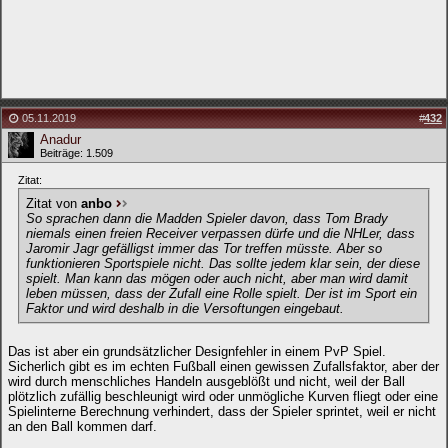
05.11.2019
#
432
Anadur
Beiträge: 1.509
Zitat:
Zitat von
anbo
So sprachen dann die Madden Spieler davon, dass Tom Brady
niemals einen freien Receiver verpassen dürfe und die NHLer, dass
Jaromir Jagr gefälligst immer das Tor treffen müsste. Aber so
funktionieren Sportspiele nicht. Das sollte jedem klar sein, der diese
spielt. Man kann das mögen oder auch nicht, aber man wird damit
leben müssen, dass der Zufall eine Rolle spielt. Der ist im Sport ein
Faktor und wird deshalb in die Versoftungen eingebaut.
Das ist aber ein grundsätzlicher Designfehler in einem PvP Spiel.
Sicherlich gibt es im echten Fußball einen gewissen Zufallsfaktor, aber der
wird durch menschliches Handeln ausgeblößt und nicht, weil der Ball
plötzlich zufällig beschleunigt wird oder unmögliche Kurven fliegt oder eine
Spielinterne Berechnung verhindert, dass der Spieler sprintet, weil er nicht
an den Ball kommen darf.