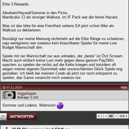
Elite 3 Rewards:
Abraham/Hazard/Sommer in den Picks.
Mandzukic Cl als einziger Walkout, im IF Pack war der beste Hazard.
Was ist das bitte für eine Frechheit seitens EA jetzt schon 84er als
Walkout zu deklarieren.
Bestätigt nur meine Meinung nichtmehr auf die Elite Ränge zu schwitzen,
naja wenigstens war sowieso kein brauchbarer Spieler für meine Low
Budget Mannschaft drin.
Spiele mit ner Mannschaft nur aus untrades, der „beste“ ist Özil Scream.
Macht auch einfach keine Lust mehr gegen diese ganzen Pay2Win
spaclem zu spielen die nichts auf die Kette kriegen und trotzdem oft
wegen meiner eigenen Dummheit oder unverschämten Glück Spiele eng
gestalten. Ich bleib bei meinem Credo ab jetzt nur noch entspannt zu
spielen, das Game verarscht mich sowieso nur.
07.11.2019
#
440
triggahippie
Beiträge: 5.242
Sommer und Loderio. Wahnsinn
«
1
<
44
>
308
»