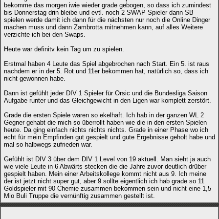
bekomme das morgen iwie wieder grade gebogen, so dass ich zumindest
bis Donnerstag drin bleibe und evtl. noch 2 SWAP Spieler dann SB
spielen werde damit ich dann für die nächsten nur noch die Online Dinger
machen muss und dann Zambrotta mitnehmen kann, auf alles Weitere
verzichte ich bei den Swaps.
Heute war definitv kein Tag um zu spielen.
Erstmal haben 4 Leute das Spiel abgebrochen nach Start. Ein 5. ist raus
nachdem er in der 5. Rot und 11er bekommen hat, natürlich so, dass ich
nicht gewonnen habe.
Dann ist gefühlt jeder DIV 1 Spieler für Orsic und die Bundesliga Saison
Aufgabe runter und das Gleichgewicht in den Ligen war komplett zerstört.
Grade die ersten Spiele waren so ekelhaft. Ich hab in der ganzen WL 2
Gegner gehabt die mich so überrollt haben wie die in den ersten Spielen
heute. Da ging einfach nichts nichts nichts. Grade in einer Phase wo ich
echt für mein Empfinden gut gespielt und gute Ergebnisse geholt habe und
mal so halbwegs zufrieden war.
Gefühlt ist DIV 3 über dem DIV 1 Level von 19 aktuell. Man sieht ja auch
wie viele Leute in 6 Abwärts stecken die die Jahre zuvor deutlich drüber
gespielt haben. Mein einer Arbeitskollege kommt nicht aus 9. Ich meine
der ist jetzt nicht super gut, aber 9 sollte eigentlich ich hab grade so 11
Goldspieler mit 90 Chemie zusammen bekommen sein und nicht eine 1,5
Mio Buli Truppe die vernünftig zusammen gestellt ist.