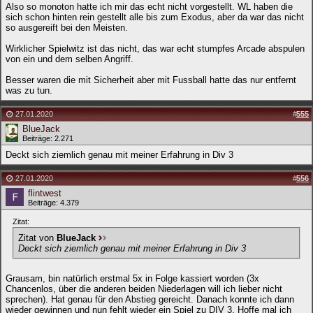
Also so monoton hatte ich mir das echt nicht vorgestellt. WL haben die
sich schon hinten rein gestellt alle bis zum Exodus, aber da war das nicht
so ausgereift bei den Meisten.
Wirklicher Spielwitz ist das nicht, das war echt stumpfes Arcade abspulen
von ein und dem selben Angriff.
Besser waren die mit Sicherheit aber mit Fussball hatte das nur entfernt
was zu tun.
27.01.2020
#
555
BlueJack
Beiträge: 2.271
Deckt sich ziemlich genau mit meiner Erfahrung in Div 3
27.01.2020
#
556
flintwest
Beiträge: 4.379
Zitat:
Zitat von
BlueJack
Deckt sich ziemlich genau mit meiner Erfahrung in Div 3
Grausam, bin natürlich erstmal 5x in Folge kassiert worden (3x
Chancenlos, über die anderen beiden Niederlagen will ich lieber nicht
sprechen). Hat genau für den Abstieg gereicht. Danach konnte ich dann
wieder gewinnen und nun fehlt wieder ein Spiel zu DIV 3. Hoffe mal ich