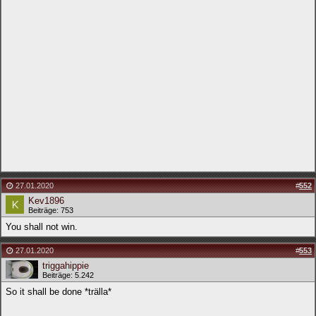
27.01.2020
#
552
Kev1896
Beiträge: 753
You shall not win.
27.01.2020
#
553
triggahippie
Beiträge: 5.242
So it shall be done *trälla*