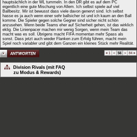
hauptsächlich in der WL tummeln. In den DR gibt es auf dem PC
eigentlich eine gute Mischung von Allem. Ich selbst spiele auf viel
Ballbesitz. Mir ist bewusst dass viele davon genervt sind. Ich selbst
hasse es ja auch wenn einer sehr ballsicher ist und ich kaum an den Ball
komme. Die Spieler gegen solche Gegner sind sicher nicht schön
anzusehen. Wenn beide Teams eher auf Sicherheit gehen, ist das wirklich
eklig. Die Linienpacer machen mir wenig Sorgen, wenn mein Team das
macht was es soll. Übrigens macht FIFA momentan mehr Spass als
sonst. Dass jetzt auch wieder Flanken zum Erfolg führen, macht mein
Spiel noch variabler und gibt dem Ganzen ein kleines Stück mehr Realität.
«
1
<
56
>
84
»
Division Rivals (mit FAQ
zu Modus & Rewards)