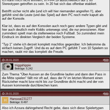
Ich kann mich nicht erinnern, in FIFA 19 ausschließlich auf 2 so
Stereotypen getroffen zu sein. In 20 hat sich das offenbar etabliert.
Betrifft sicher nicht alle (und ich will hier niemanden angreifen !!), aber
gefühlt sind die Leute (und das Spiel) auf dem PC noch mehr kaputt als
auf der Konsole.
Klar ist, dass es auf den Konsolen auch noch ganz andere Typen gibt und
hier auch deutlich mehr Kiddis unterwegs sind, die nur provozieren. Aber
zumindest spielt man da stellenweise noch Fußball. So zumindest mein
Eindruck im direkten Vergleich der beiden Systeme.
"Typ 1" stehe ich derzeit komplett machtlos gegenüber. Ich bekomme da
einfach keinen Zugriff. Und da es auf dem PC gefühlt 7 von 10 Spielern so
machen, raubt mir das komplett die Freude.
28.01.2020
#
559
triggahippie
Beiträge: 5.242
Zum Thema "Über Aussen an die Grundlinie laufen und dann den Pass in
die Mitte spielen" fällt mir oft auf, dass der IV im letzten Moment einen
Rückzieher macht bzw nicht bis zur Grundlinie dicht macht und der von
Aussen kommende durchbrechen kann.
28.01.2020
#
560
Hanseat231277
Beiträge: 8.497
Also ich Azoura dahingehend Recht gebe, dass sich diese Spielertypen