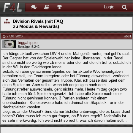
Login
Division Rivals (mit FAQ
zu Modus & Rewards)
27.01.2020
#
551
triggahippie
Beiträge: 5.242
Ich hänge aktuell zwischen DIV 4 und 5. Mal geht's runter, mal geht's rauf.
Der Gegner hat von der Spielerwahl her keine Überteams. In der Regel
sind sie nicht so wertig wie zb meins oder die, auf die ich treffe, sobald ich
in der WL in den Goldrängen lande.
Sobald ich aber genau einen Spieler, der für aktuelle Wochenaufgaben
herhalten soll, ins Team integriere oder bei Führung einwechsel, verändert
sich das Verhalten der gesamten Truppe. Klar, ich passe das Spiel dem
einen Spieler an. Aber selbst wenn ich denjenigen nach dem
Führungstreffer auswechseln, geht nichts mehr. Heute mittag gegen zwo
hatte ich mich für 4 Spiele hingesetzt. Ich habe alle Spiele nach einer
Führung nicht gewinnen können. 3 Partien endeten mit einem
unentschieden. Kurioserweise habe ich dreimal ein Slapstick Tor in der
Nachspielzeit kassiert.
Liegt es an der Uhrzeit? Sind da nur Schüler unterwegs, die es krass drauf
haben? Oder muss ich mich gar fragen, ob EA das regelt? Jedenfalls ist
es sehr merkwürdig. Ich weiß nicht so recht, was ich davon halten soll...