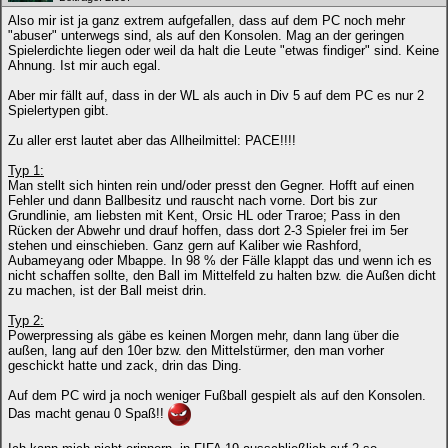
Also mir ist ja ganz extrem aufgefallen, dass auf dem PC noch mehr
"abuser" unterwegs sind, als auf den Konsolen. Mag an der geringen
Spielerdichte liegen oder weil da halt die Leute "etwas findiger" sind. Keine
Ahnung. Ist mir auch egal.
Aber mir fällt auf, dass in der WL als auch in Div 5 auf dem PC es nur 2
Spielertypen gibt.
Zu aller erst lautet aber das Allheilmittel: PACE!!!!
Typ 1:
Man stellt sich hinten rein und/oder presst den Gegner. Hofft auf einen
Fehler und dann Ballbesitz und rauscht nach vorne. Dort bis zur
Grundlinie, am liebsten mit Kent, Orsic HL oder Traroe; Pass in den
Rücken der Abwehr und drauf hoffen, dass dort 2-3 Spieler frei im 5er
stehen und einschieben. Ganz gern auf Kaliber wie Rashford,
Aubameyang oder Mbappe. In 98 % der Fälle klappt das und wenn ich es
nicht schaffen sollte, den Ball im Mittelfeld zu halten bzw. die Außen dicht
zu machen, ist der Ball meist drin.
Typ 2:
Powerpressing als gäbe es keinen Morgen mehr, dann lang über die
außen, lang auf den 10er bzw. den Mittelstürmer, den man vorher
geschickt hatte und zack, drin das Ding.
Auf dem PC wird ja noch weniger Fußball gespielt als auf den Konsolen.
Das macht genau 0 Spaß!!