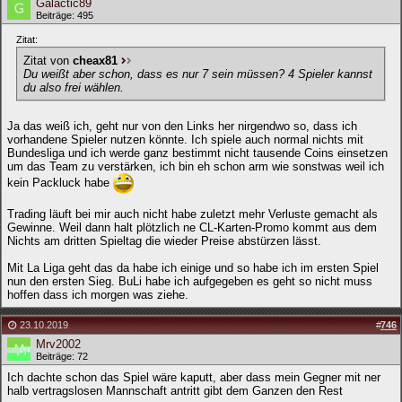
Galactic89
Beiträge: 495
Zitat:
Zitat von
cheax81
Du weißt aber schon, dass es nur 7 sein müssen? 4 Spieler kannst
du also frei wählen.
Ja das weiß ich, geht nur von den Links her nirgendwo so, dass ich
vorhandene Spieler nutzen könnte. Ich spiele auch normal nichts mit
Bundesliga und ich werde ganz bestimmt nicht tausende Coins einsetzen
um das Team zu verstärken, ich bin eh schon arm wie sonstwas weil ich
kein Packluck habe
Trading läuft bei mir auch nicht habe zuletzt mehr Verluste gemacht als
Gewinne. Weil dann halt plötzlich ne CL-Karten-Promo kommt aus dem
Nichts am dritten Spieltag die wieder Preise abstürzen lässt.
Mit La Liga geht das da habe ich einige und so habe ich im ersten Spiel
nun den ersten Sieg. BuLi habe ich aufgegeben es geht so nicht muss
hoffen dass ich morgen was ziehe.
23.10.2019
#
746
Mrv2002
Beiträge: 72
Ich dachte schon das Spiel wäre kaputt, aber dass mein Gegner mit ner
halb vertragslosen Mannschaft antritt gibt dem Ganzen den Rest