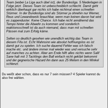
Team (wobei La Liga auch übel ist), der Bundesliga. 5 Niederlagen in
Folge jetzt. Dieses Team ist unbeschreiblich schlecht. Damit geht
wirklich überhaupt gar nichts ich habe nichtmal einen schnellen
Stürmer. In der Bundesliga sind als Stürmer ja ohnehin nur Werner,
Reus und Lewandowski brauchbar, wenn man keinen davon hat wird
es zappenduster. Keine Chance. Ich habe nicht annähernd das
Tempo hinter die Abwehr zu kommen und sonderlich
reaktionsschnell ist da auch niemand, dass man mit schnellen
Pässen mal zum Erfolg käme.
Selten so deutlich gesehen wie unendlich wichtig das Team in
diesem Fifa ist. Echt Wahnsinn wie absolut hoffnungslos es ist
damit gut zu spielen. Ich suche dauernd Fehler was ich falsch
mache etc. und ändere immer mal wieder was und versuche sehr
auf manches zu achten. Aber am Ende hilft alles nichts wenn Salif
Sane halt mit 3 Tacklings den Ball einfach nicht geklärt bekommt
und der gegnerische Hazard ihn dann aus 25 Metern in den Winkel
schlenzt.
Du weißt aber schon, dass es nur 7 sein müssen? 4 Spieler kannst du
also frei wählen.