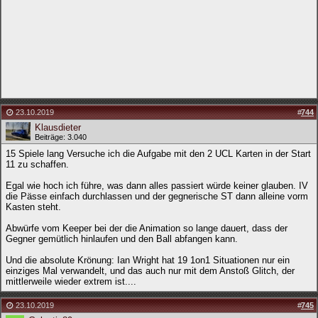
23.10.2019
#
744
Klausdieter
Beiträge: 3.040
15 Spiele lang Versuche ich die Aufgabe mit den 2 UCL Karten in der Start
11 zu schaffen.
Egal wie hoch ich führe, was dann alles passiert würde keiner glauben. IV
die Pässe einfach durchlassen und der gegnerische ST dann alleine vorm
Kasten steht.
Abwürfe vom Keeper bei der die Animation so lange dauert, dass der
Gegner gemütlich hinlaufen und den Ball abfangen kann.
Und die absolute Krönung: Ian Wright hat 19 1on1 Situationen nur ein
einziges Mal verwandelt, und das auch nur mit dem Anstoß Glitch, der
mittlerweile wieder extrem ist....
23.10.2019
#
745