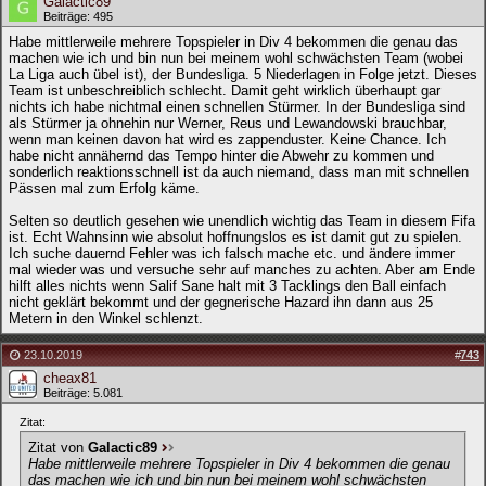
Galactic89
Beiträge: 495
Habe mittlerweile mehrere Topspieler in Div 4 bekommen die genau das
machen wie ich und bin nun bei meinem wohl schwächsten Team (wobei
La Liga auch übel ist), der Bundesliga. 5 Niederlagen in Folge jetzt. Dieses
Team ist unbeschreiblich schlecht. Damit geht wirklich überhaupt gar
nichts ich habe nichtmal einen schnellen Stürmer. In der Bundesliga sind
als Stürmer ja ohnehin nur Werner, Reus und Lewandowski brauchbar,
wenn man keinen davon hat wird es zappenduster. Keine Chance. Ich
habe nicht annähernd das Tempo hinter die Abwehr zu kommen und
sonderlich reaktionsschnell ist da auch niemand, dass man mit schnellen
Pässen mal zum Erfolg käme.
Selten so deutlich gesehen wie unendlich wichtig das Team in diesem Fifa
ist. Echt Wahnsinn wie absolut hoffnungslos es ist damit gut zu spielen.
Ich suche dauernd Fehler was ich falsch mache etc. und ändere immer
mal wieder was und versuche sehr auf manches zu achten. Aber am Ende
hilft alles nichts wenn Salif Sane halt mit 3 Tacklings den Ball einfach
nicht geklärt bekommt und der gegnerische Hazard ihn dann aus 25
Metern in den Winkel schlenzt.
23.10.2019
#
743
cheax81
Beiträge: 5.081
Zitat:
Zitat von
Galactic89
Habe mittlerweile mehrere Topspieler in Div 4 bekommen die genau
das machen wie ich und bin nun bei meinem wohl schwächsten