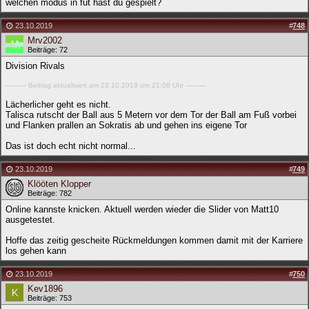
welchen modus in fut hast du gespielt?
23.10.2019
#
748
Mrv2002
Beiträge: 72
Division Rivals
---------- Beitrag aktualisiert am 23.10.2019 um 21:08 Uhr ----------
Lächerlicher geht es nicht.
Talisca rutscht der Ball aus 5 Metern vor dem Tor der Ball am Fuß vorbei
und Flanken prallen an Sokratis ab und gehen ins eigene Tor
Das ist doch echt nicht normal...
23.10.2019
#
749
Klööten Klopper
Beiträge: 782
Online kannste knicken. Aktuell werden wieder die Slider von Matt10
ausgetestet.
Hoffe das zeitig gescheite Rückmeldungen kommen damit mit der Karriere
los gehen kann
23.10.2019
#
750
Kev1896
Beiträge: 753