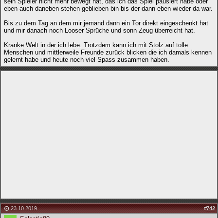
sein Spieler nicht mehr bewegt hat, das ich das Spiel pausiert habe oder
eben auch daneben stehen geblieben bin bis der dann eben wieder da war.
Bis zu dem Tag an dem mir jemand dann ein Tor direkt eingeschenkt hat
und mir danach noch Looser Sprüche und sonn Zeug überreicht hat.
Kranke Welt in der ich lebe. Trotzdem kann ich mit Stolz auf tolle
Menschen und mittlerweile Freunde zurück blicken die ich damals kennen
gelernt habe und heute noch viel Spass zusammen haben.
23.10.2019
#
742