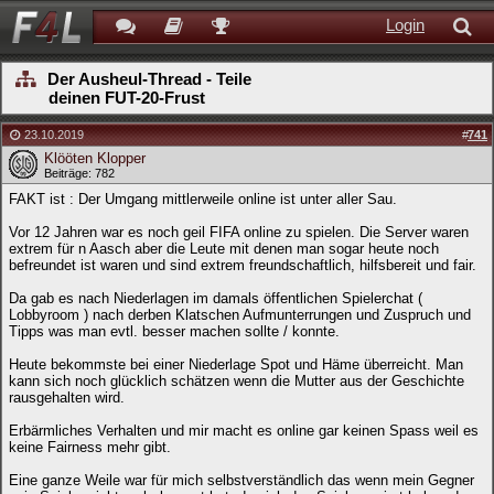
Login
Der Ausheul-Thread - Teile
deinen FUT-20-Frust
23.10.2019
#
741
Klööten Klopper
Beiträge: 782
FAKT ist : Der Umgang mittlerweile online ist unter aller Sau.
Vor 12 Jahren war es noch geil FIFA online zu spielen. Die Server waren
extrem für n Aasch aber die Leute mit denen man sogar heute noch
befreundet ist waren und sind extrem freundschaftlich, hilfsbereit und fair.
Da gab es nach Niederlagen im damals öffentlichen Spielerchat (
Lobbyroom ) nach derben Klatschen Aufmunterrungen und Zuspruch und
Tipps was man evtl. besser machen sollte / konnte.
Heute bekommste bei einer Niederlage Spot und Häme überreicht. Man
kann sich noch glücklich schätzen wenn die Mutter aus der Geschichte
rausgehalten wird.
Erbärmliches Verhalten und mir macht es online gar keinen Spass weil es
keine Fairness mehr gibt.
Eine ganze Weile war für mich selbstverständlich das wenn mein Gegner