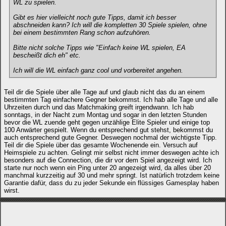
WL zu spielen.
Gibt es hier vielleicht noch gute Tipps, damit ich besser
abschneiden kann? Ich will die kompletten 30 Spiele spielen, ohne
bei einem bestimmten Rang schon aufzuhören.
Bitte nicht solche Tipps wie "Einfach keine WL spielen, EA
bescheißt dich eh" etc.
Ich will die WL einfach ganz cool und vorbereitet angehen.
Teil dir die Spiele über alle Tage auf und glaub nicht das du an einem
bestimmten Tag einfachere Gegner bekommst. Ich hab alle Tage und alle
Uhrzeiten durch und das Matchmaking greift irgendwann. Ich hab
sonntags, in der Nacht zum Montag und sogar in den letzten Stunden
bevor die WL zuende geht gegen unzählige Elite Spieler und einige top
100 Anwärter gespielt. Wenn du entsprechend gut stehst, bekommst du
auch entsprechend gute Gegner. Deswegen nochmal der wichtigste Tipp.
Teil dir die Spiele über das gesamte Wochenende ein. Versuch auf
Heimspiele zu achten. Gelingt mir selbst nicht immer deswegen achte ich
besonders auf die Connection, die dir vor dem Spiel angezeigt wird. Ich
starte nur noch wenn ein Ping unter 20 angezeigt wird, da alles über 20
manchmal kurzzeitig auf 30 und mehr springt. Ist natürlich trotzdem keine
Garantie dafür, dass du zu jeder Sekunde ein flüssiges Gamesplay haben
wirst.