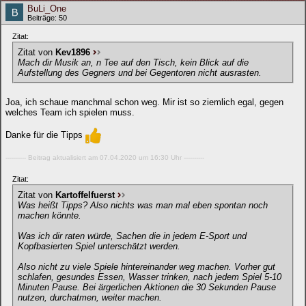
BuLi_One
Beiträge: 50
Zitat:
Zitat von
Kev1896
Mach dir Musik an, n Tee auf den Tisch, kein Blick auf die
Aufstellung des Gegners und bei Gegentoren nicht ausrasten.
Joa, ich schaue manchmal schon weg. Mir ist so ziemlich egal, gegen
welches Team ich spielen muss.
Danke für die Tipps
---------- Beitrag aktualisiert am 07.04.2020 um 16:30 Uhr ----------
Zitat:
Zitat von
Kartoffelfuerst
Was heißt Tipps? Also nichts was man mal eben spontan noch
machen könnte.
Was ich dir raten würde, Sachen die in jedem E-Sport und
Kopfbasierten Spiel unterschätzt werden.
Also nicht zu viele Spiele hintereinander weg machen. Vorher gut
schlafen, gesundes Essen, Wasser trinken, nach jedem Spiel 5-10
Minuten Pause. Bei ärgerlichen Aktionen die 30 Sekunden Pause
nutzen, durchatmen, weiter machen.