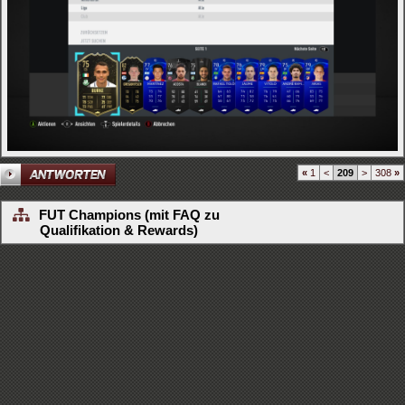
«
1
<
209
>
308
»
FUT Champions (mit FAQ zu
Qualifikation & Rewards)