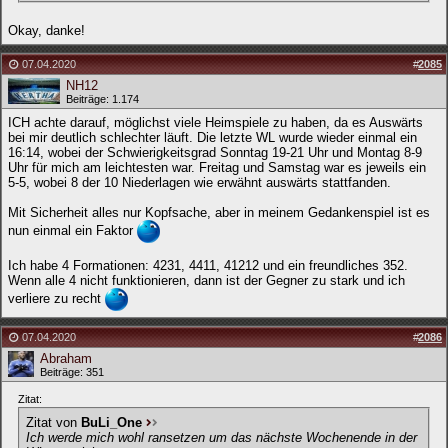
Okay, danke!
07.04.2020
#
2085
NH12
Beiträge: 1.174
ICH achte darauf, möglichst viele Heimspiele zu haben, da es Auswärts
bei mir deutlich schlechter läuft. Die letzte WL wurde wieder einmal ein
16:14, wobei der Schwierigkeitsgrad Sonntag 19-21 Uhr und Montag 8-9
Uhr für mich am leichtesten war. Freitag und Samstag war es jeweils ein
5-5, wobei 8 der 10 Niederlagen wie erwähnt auswärts stattfanden.
Mit Sicherheit alles nur Kopfsache, aber in meinem Gedankenspiel ist es
nun einmal ein Faktor
Ich habe 4 Formationen: 4231, 4411, 41212 und ein freundliches 352.
Wenn alle 4 nicht funktionieren, dann ist der Gegner zu stark und ich
verliere zu recht
07.04.2020
#
2086
Abraham
Beiträge: 351
Zitat:
Zitat von
BuLi_One
Ich werde mich wohl ransetzen um das nächste Wochenende in der