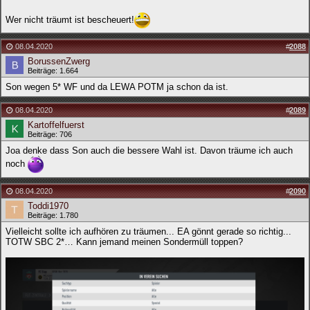
Wer nicht träumt ist bescheuert!
08.04.2020
#
2088
BorussenZwerg
Beiträge: 1.664
Son wegen 5* WF und da LEWA POTM ja schon da ist.
08.04.2020
#
2089
Kartoffelfuerst
Beiträge: 706
Joa denke dass Son auch die bessere Wahl ist. Davon träume ich auch
noch
08.04.2020
#
2090
Toddi1970
Beiträge: 1.780
Vielleicht sollte ich aufhören zu träumen... EA gönnt gerade so richtig...
TOTW SBC 2*… Kann jemand meinen Sondermüll toppen?