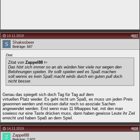
14.11.2019
#
607
Shakesbeer
Beiträge: 687
Zitat:
Zitat von
Zappel88
Das hört sich immer so an als würden hier viele nur wegen den
Belohnungen spielen. Ihr sollt spielen weil es Spaß machen
soll.wenns es kein Spaß macht wirds durch ein guten pull doch
nicht besser.
Genau das spiegelt sich doch Tag für Tag auf dem
virtuellen Platz wieder. Es geht nicht um Spaß, es muss um jeden Preis
gewonnen werden und müssen dafür noch so asoziale Sachen
angewendet werden. Erst wenn man 11 Mbappes hat, mit den man
sowieso nur eine Taste drücken muss, dann haben gewisse Leute ihr Ziel
erreicht und haben Spaß an dem Spiel.
14.11.2019
#
608
Zappel88
Beiträge: 2.602