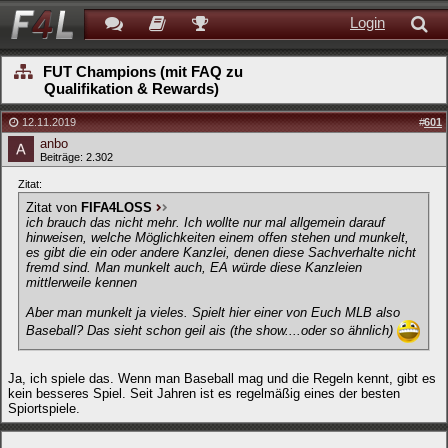
Login
FUT Champions (mit FAQ zu
Qualifikation & Rewards)
12.11.2019
#
601
anbo
Beiträge: 2.302
Zitat:
Zitat von
FIFA4LOSS
ich brauch das nicht mehr. Ich wollte nur mal allgemein darauf
hinweisen, welche Möglichkeiten einem offen stehen und munkelt,
es gibt die ein oder andere Kanzlei, denen diese Sachverhalte nicht
fremd sind. Man munkelt auch, EA würde diese Kanzleien
mittlerweile kennen
Aber man munkelt ja vieles. Spielt hier einer von Euch MLB also
Baseball? Das sieht schon geil ais (the show....oder so ähnlich)
Ja, ich spiele das. Wenn man Baseball mag und die Regeln kennt, gibt es
kein besseres Spiel. Seit Jahren ist es regelmäßig eines der besten
Spiortspiele.