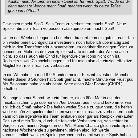
Ääähm,nein.der Sinn an einem Spiel ist für mich Spaß. Würde es dir
denn nächste Woche mehr Spaß machen wenn du heute Telles
gezogen hättest?
Gewinnen macht Spaß. Sein Team zu verbessern macht Spaß. Neue
Spieler, die sein Team verbessern auszuprobieren macht Spaß.
Um in der Weekendleague zu bestehen, braucht man ein gutes Team. Ich
bin weder bereit Echtgeld zu investieren, noch habe ich übermäßig Zeit
mich in den Transfermarkt einzuarbeiten um darüber die nötigen Coins zu
generieren. Mehr als drei-vier Spiele schaffe ich unter der Woche auch
nicht, so dass auch ein Grind für irgendwelche Icons nicht drin ist.
Redpicks sowie Coinbelohnungen sind für mich also die einzige effektive
Möglichkeit mein Team zu verbessern.
In die WL habe ich rund 8-9 Stunden meiner Freizeit investiert. Manche
Minute dieser 8 Stunden hat Spaß gemacht, mache Minute war Frust pur.
Als Belohnung habe ich als beste Karte einen 84er Forster (GK/PL)
erhalten.
So lange ich nur Schrott wie ein Forster, einen 80er Martin aus der
mexikanischen Liga oder einen 76er Dessert aus Holland bekomme, wie
soll ich da Spaß haben? Die helfen weder Spiele zu gewinnen, die helfen
weder schön zu spielen, die helfen weder mein Team zu verbessern noch
kann ich sie irgendwie ins Team einbauen oder gar als Redpick verkaufen.
Dazu wird mein Team, durch die fehlende Verbesserung, schlechter im
Vergleich zu meinen Gegner in der WL. Meine Chance gleich viele Spiele
nächstes Wochenende zu gewinnen, sinken also. Ich werde
voraussichtlich weniger Spiele gewinnen und damit weniger Spaß haben.