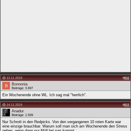
13.11.2019
#
602
Bonnonia
Beiträge: 3.697
Ein Wochenende ohne WL. Ich sag mal "herrlich".
14.11.2019
#
603
Anadur
Beiträge: 1.509
Nur Schrott in den Redpicks. Von den vergangenen 10 roten Karte war
eine einzige brauchbar. Warum soll man sich am Wochenende den Stress
geben, wenn dann nur Müll bei rum kommt.