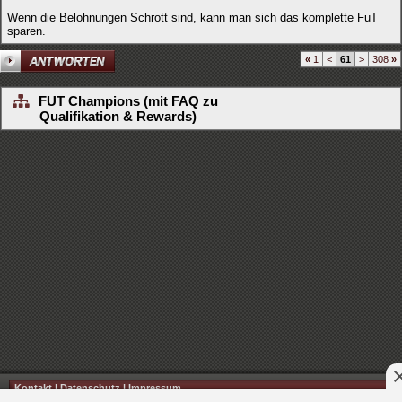
Wenn die Belohnungen Schrott sind, kann man sich das komplette FuT
sparen.
«
1
<
61
>
308
»
FUT Champions (mit FAQ zu
Qualifikation & Rewards)
Kontakt
|
Datenschutz
|
Impressum