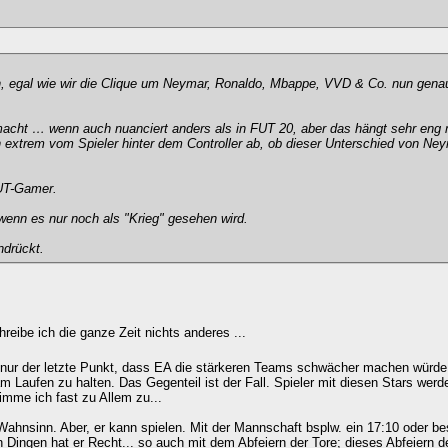
rn, egal wie wir die Clique um Neymar, Ronaldo, Mbappe, VVD & Co. nun gena
macht … wenn auch nuanciert anders als in FUT 20, aber das hängt sehr eng 
xtrem vom Spieler hinter dem Controller ab, ob dieser Unterschied von Ne
UT-Gamer.
wenn es nur noch als "Krieg" gesehen wird.
ndrückt.
eibe ich die ganze Zeit nichts anderes ...
- nur der letzte Punkt, dass EA die stärkeren Teams schwächer machen würde
am Laufen zu halten. Das Gegenteil ist der Fall. Spieler mit diesen Stars wer
imme ich fast zu Allem zu...
Wahnsinn. Aber, er kann spielen. Mit der Mannschaft bsplw. ein 17:10 oder be
en Dingen hat er Recht... so auch mit dem Abfeiern der Tore; dieses Abfeiern d