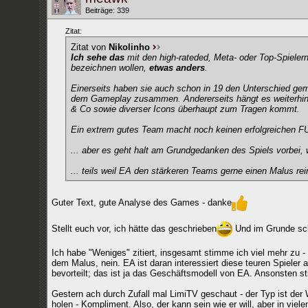
Beiträge: 339
Zitat:
Zitat von
Nikolinho
Ich sehe das
mit den high-rateded, Meta- oder Top-Spiele
bezeichnen wollen,
etwas anders
.
Einerseits haben sie auch schon in 19 den Unterschied ge
dem Gameplay zusammen. Andererseits hängt es weiterhin e
& Co sowie diverser Icons überhaupt zum Tragen kommt.
Ein extrem gutes Team macht noch keinen erfolgreichen F
... aber es geht halt am Grundgedanken des Spiels vorbei, 
... teils weil EA den stärkeren Teams gerne einen Malus rei
Guter Text, gute Analyse des Games - danke
Stellt euch vor, ich hätte das geschrieben
Und im Grunde schr
Ich habe "Weniges" zitiert, insgesamt stimme ich viel mehr zu 
dem Malus, nein. EA ist daran interessiert diese teuren Spieler 
bevorteilt; das ist ja das Geschäftsmodell von EA. Ansonsten st
Gestern ach durch Zufall mal LimiTV geschaut - der Typ ist der 
holen - Kompliment. Also, der kann sein wie er will, aber in viel