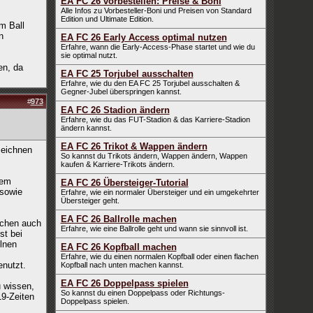
EA FC 26 vorbestellen: Preise & Boni
Alle Infos zu Vorbesteller-Boni und Preisen von Standard
Edition und Ultimate Edition.
m Ball
n
EA FC 26 Early Access optimal nutzen
Erfahre, wann die Early-Access-Phase startet und wie du
sie optimal nutzt.
en, da
EA FC 25 Torjubel ausschalten
Erfahre, wie du den EA FC 25 Torjubel ausschalten &
Gegner-Jubel überspringen kannst.
#
973
EA FC 26 Stadion ändern
Erfahre, wie du das FUT-Stadion & das Karriere-Stadion
ändern kannst.
EA FC 26 Trikot & Wappen ändern
zeichnen
So kannst du Trikots ändern, Wappen ändern, Wappen
kaufen & Karriere-Trikots ändern.
dem
EA FC 26 Übersteiger-Tutorial
 sowie
Erfahre, wie ein normaler Übersteiger und ein umgekehrter
Übersteiger geht.
EA FC 26 Ballrolle machen
richen auch
Erfahre, wie eine Ballrolle geht und wann sie sinnvoll ist.
st bei
lnen
EA FC 26 Kopfball machen
Erfahre, wie du einen normalen Kopfball oder einen flachen
enutzt.
Kopfball nach unten machen kannst.
EA FC 26 Doppelpass spielen
u wissen,
So kannst du einen Doppelpass oder Richtungs-
19-Zeiten
Doppelpass spielen.