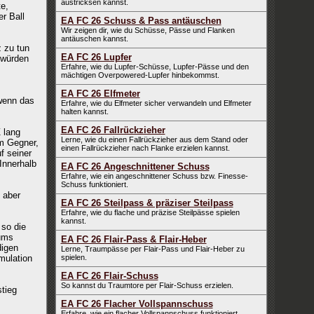
austricksen kannst.
e,
r Ball
EA FC 26 Schuss & Pass antäuschen
Wir zeigen dir, wie du Schüsse, Pässe und Flanken
antäuschen kannst.
z zu tun
EA FC 26 Lupfer
 würden
Erfahre, wie du Lupfer-Schüsse, Lupfer-Pässe und den
mächtigen Overpowered-Lupfer hinbekommst.
EA FC 26 Elfmeter
wenn das
Erfahre, wie du Elfmeter sicher verwandeln und Elfmeter
halten kannst.
EA FC 26 Fallrückzieher
 lang
Lerne, wie du einen Fallrückzieher aus dem Stand oder
om Gegner,
einen Fallrückzieher nach Flanke erzielen kannst.
f seiner
Innerhalb
EA FC 26 Angeschnittener Schuss
Erfahre, wie ein angeschnittener Schuss bzw. Finesse-
Schuss funktioniert.
 aber
EA FC 26 Steilpass & präziser Steilpass
Erfahre, wie du flache und präzise Steilpässe spielen
kannst.
 so die
aums
EA FC 26 Flair-Pass & Flair-Heber
digen
Lerne, Traumpässe per Flair-Pass und Flair-Heber zu
mulation
spielen.
EA FC 26 Flair-Schuss
So kannst du Traumtore per Flair-Schuss erzielen.
tieg
EA FC 26 Flacher Vollspannschuss
Erfahre, wie ein flacher Vollspannschuss funktioniert.