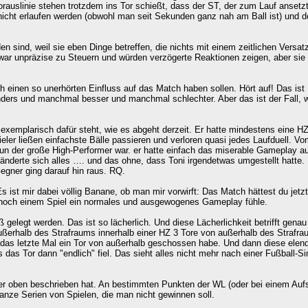
orauslinie stehen trotzdem ins Tor schießt, dass der ST, der zum Lauf ansetzt
nicht erlaufen werden (obwohl man seit Sekunden ganz nah am Ball ist) und de
en sind, weil sie eben Dinge betreffen, die nichts mit einem zeitlichen Versat
zwar unpräzise zu Steuern und würden verzögerte Reaktionen zeigen, aber sie
 einen so unerhörten Einfluss auf das Match haben sollen. Hört auf! Das ist
nders und manchmal besser und manchmal schlechter. Aber das ist der Fall, 
exemplarisch dafür steht, wie es abgeht derzeit. Er hatte mindestens eine HZ
eler ließen einfachste Bälle passieren und verloren quasi jedes Laufduell. V
 nun der große High-Performer war. er hatte einfach das miserable Gameplay au
änderte sich alles …. und das ohne, dass Toni irgendetwas umgestellt hatte. 
gner ging darauf hin raus. RQ.
s ist mir dabei völlig Banane, ob man mir vorwirft: Das Match hättest du jetzt
m noch einem Spiel ein normales und ausgewogenes Gameplay fühle.
gelegt werden. Das ist so lächerlich. Und diese Lächerlichkeit betrifft genau
ußerhalb des Strafraums innerhalb einer HZ 3 Tore von außerhalb des Strafr
 das letzte Mal ein Tor von außerhalb geschossen habe. Und dann diese elen
s das Tor dann "endlich" fiel. Das sieht alles nicht mehr nach einer Fußball-Si
er oben beschrieben hat. An bestimmten Punkten der WL (oder bei einem Aufs
ganze Serien von Spielen, die man nicht gewinnen soll.