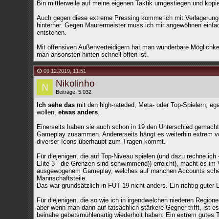
Bin mittlerweile auf meine eigenen Taktik umgestiegen und kopi
Auch gegen diese extreme Pressing komme ich mit Verlagerungen 
hinterher. Gegen Maurermeister muss ich mir angewöhnen einfac
entstehen.
Mit offensiven Außenverteidigern hat man wunderbare Möglichkei
man ansonsten hinten schnell offen ist.
09.12.2019
,
11:51
Nikolinho
Beiträge: 5.032
Ich sehe das
mit den high-rateded, Meta- oder Top-Spielern, e
wollen,
etwas anders
.
Einerseits haben sie auch schon in 19 den Unterschied gemacht
Gameplay zusammen. Andererseits hängt es weiterhin extrem vo
diverser Icons überhaupt zum Tragen kommt.
Für diejenigen, die auf Top-Niveau spielen (und dazu rechne ich 
Elite 3 - die Grenzen sind schwimmend)) erreicht), macht es im 
ausgewogenem Gameplay, welches auf manchen Accounts scheinba
Mannschaftsteile.
Das war grundsätzlich in FUT 19 nicht anders. Ein richtig guter
Für diejenigen, die so wie ich in irgendwelchen niederen Region
aber wenn man dann auf tatsächlich stärkere Gegner trifft, ist e
beinahe gebetsmühlenartig wiederholt haben: Ein extrem gutes