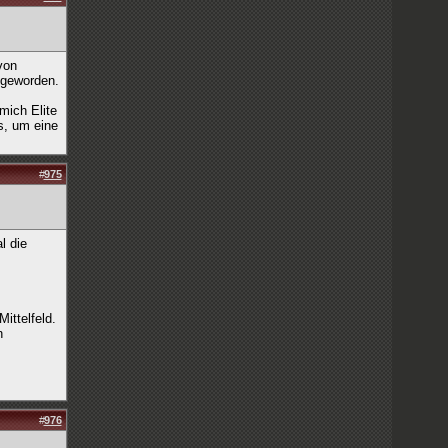
von
 geworden.
mich Elite
s, um eine
#
975
l die
ittelfeld.
n
#
976