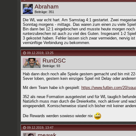
Abraham
Beiträge: 351
Die WL war echt hart. Am Samstag 4:1 gestartet. Zwei megastar
Sonntag morgens - mittags. Das waren zum einen zu viele Spiel
Bin dann bei 12:1 eingebrochen und musste heute morgen noch 
runterzubrechen ist auch zu viel des Guten. Insgesamt 1-2 Spiel
3 gekostet haben. Fehler lassen sich zwar vermeiden, nervig is
vernünftige Verbindung zu bekommen.
09.12.2019
,
13:25
RunDSC
Beiträge: 93
Hab dann doch noch alle Spiele gestern gemacht und bin mit 22-8
Sever loben, gestern kein einziges Spiel mit Delay oder anderem 
Mit dem Team habe ich gespielt:
https://www.futbin.com/20/squ
352 als neue Formation ausgetestet und für WL tauglich befunden
Natürlich muss man durch die Dreierkette, noch aktiver und wach
eingependelt. Komischerweise stand ich bisher mit keiner ander
Die Rewards werden sowieso wieder nix
09.12.2019
,
13:47
meawk