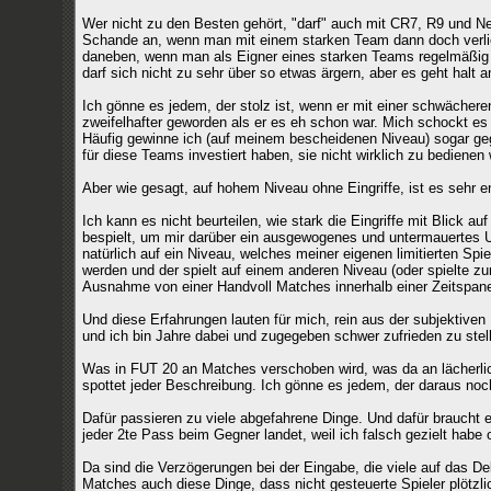
Wer nicht zu den Besten gehört, "darf" auch mit CR7, R9 und N
Schande an, wenn man mit einem starken Team dann doch verlier
daneben, wenn man als Eigner eines starken Teams regelmäßig 
darf sich nicht zu sehr über so etwas ärgern, aber es geht halt
Ich gönne es jedem, der stolz ist, wenn er mit einer schwächere
zweifelhafter geworden als er es eh schon war. Mich schockt es
Häufig gewinne ich (auf meinem bescheidenen Niveau) sogar gege
für diese Teams investiert haben, sie nicht wirklich zu bedienen
Aber wie gesagt, auf hohem Niveau ohne Eingriffe, ist es sehr 
Ich kann es nicht beurteilen, wie stark die Eingriffe mit Blick 
bespielt, um mir darüber ein ausgewogenes und untermauertes Ur
natürlich auf ein Niveau, welches meiner eigenen limitierten Spie
werden und der spielt auf einem anderen Niveau (oder spielte zu
Ausnahme von einer Handvoll Matches innerhalb einer Zeitspane v
Und diese Erfahrungen lauten für mich, rein aus der subjektiven
und ich bin Jahre dabei und zugegeben schwer zufrieden zu stel
Was in FUT 20 an Matches verschoben wird, was da an lächerlic
spottet jeder Beschreibung. Ich gönne es jedem, der daraus noc
Dafür passieren zu viele abgefahrene Dinge. Und dafür braucht e
jeder 2te Pass beim Gegner landet, weil ich falsch gezielt habe 
Da sind die Verzögerungen bei der Eingabe, die viele auf das De
Matches auch diese Dinge, dass nicht gesteuerte Spieler plötzlic