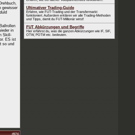
 Drehbuch,
n gewisser
Ultimativer Trading-Guide
duld
Erfahre, wie FUT-Trading und der Transfermarkt
funktioniert. Außerdem erklären wir alle Trading-Methoden
und Tipps, damit du FUT-Millionär wirst!
Ballrollen
FUT Abkürzungen und Begriffe
ieder in
Hier erfährst du, was die ganzen Abkürzungen wie IF, SIF,
 Skill-
OTW, POTM etc. bedeuten.
r. ES ist
t so und
#
974