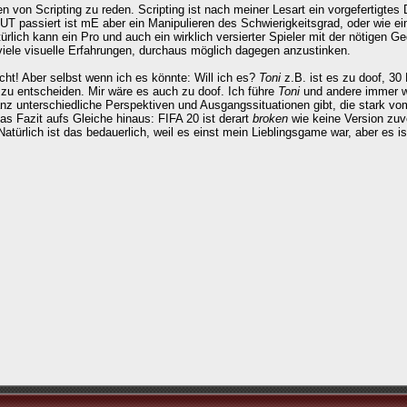
n von Scripting zu reden. Scripting ist nach meiner Lesart ein vorgefertigtes
UT passiert ist mE aber ein Manipulieren des Schwierigkeitsgrad, oder wie ei
ürlich kann ein Pro und auch ein wirklich versierter Spieler mit der nötigen Ge
 viele visuelle Erfahrungen, durchaus möglich dagegen anzustinken.
cht! Aber selbst wenn ich es könnte: Will ich es?
Toni
z.B. ist es zu doof, 30 
 zu entscheiden. Mir wäre es auch zu doof. Ich führe
Toni
und andere immer w
z unterschiedliche Perspektiven und Ausgangssituationen gibt, die stark vom
das Fazit aufs Gleiche hinaus: FIFA 20 ist derart
broken
wie keine Version zuvo
türlich ist das bedauerlich, weil es einst mein Lieblingsgame war, aber es is