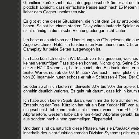
Grundlinie zurück zieht, dass der gegnerische Stürmer auf der T
plötzlich abbricht, dass einfachste Pässe auch nach 15 Metern 
lieber dem Gegner überlassen wird.
Es gibt etliche dieser Situationen, die nicht dem Delay anzukreid
haben. Selbst bei einem starken Delay wären laufende Spieler 
nicht ständig in die falsche Richtung oder gar nicht laufen.
Ich habe auch viel von der Umstellung von CTs gelesen, die auch
Augenwischerei. Natürlich funktionieren Formationen und CTs a
Gameplay für beide Seiten ausgewogen ist.
Ich habe kürzlich erst ein WL-Match von Toni gesehen, welches 
keinen vernünftigen Pass spielen können. Nichts ging. Seine Spi
der zur HZ 2:0 vorne lag, hatte ich nicht den Eindruck, dass er
Seite. War es nun ab der 60. Minute? Wie auch immer, plötzlich 
von 20 Ingame-Minuten schoss er mit 4 Schüssen 4 Tore. Der Ge
So oder so ähnlich laufen mittlerweile 80% bis 90% der Spiele. E
ohnehin deutlich verloren. Es geht mir darum, dass ich in kau
Ich habe auch keinen Spaß daran, wenn mir die Tore auf den Fuß 
Entstehung der Tore. Kürzlich hat mir ein Ben Yedder NIF von a
eingeschenkt. Ich kann mich nicht erinnern, wann ich in FUT 20
Abprallertore. Gestern habe ich einen 4-fach Abpraller gehabt, bi
aus sondern nach einem gammeligen Flipperspiel.
Und dann sind da natürlich diese Phasen, wie sie
BlueJack
weit
innerhalb des nicht-funktionierenden Division-Systems) gibt es 