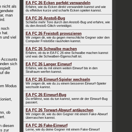
EA FC 26 Ecken perfekt verwandeln
 nicht als
Erfahre, wie du Ecken direkt verwandeln kannst und wie
rgendwie
du effektive kurze und scharfe Ecken spielen kannst.
ar, man
EA FC 26 Anstoß-Bug
rd.
Schieße mehr Tore durch den Anstoß-Bug und erfahre, wie
du den Anstoß-Glitch verteidigst.
0 noch
 hat.
EA FC 26 Freistoß provozieren
n und viel
Wir zeigen dir, wie du gegen menschliche Gegner oder den
Computer Freistöße rausholen kannst.
EA FC 26 Schwalbe machen
Erfahre, ob du in EA FC 26 eine Schwalbe machen kannst
und was die Schwalben-Eigenschaft ist.
ge Accounts
ünden sich
EA FC 26 Langer Einwurf
espielt
Erfahre, wie du mit einem weiten Einwurf bis in den
Strafraum werfen kannst.
uf die
EA FC 26 Einwurf-Spieler wechseln
Wir zeigen dir, wie du zu einem besseren Einwurf-Spieler
esem Modus
wechseln kannst.
EA FC 26 Einwurf-Bug
oniert,
Du erfährst, was du tun kannst, wenn dir der Einwurf-Bug
passiert.
EA FC 26 Torwart-Abwurf antäuschen
nn, ob
Wir zeigen dir, wie du den Gegner mit einem Fake-Abwurf
ert.
überraschen kannst.
EA FC 26 Fake-Einwurf
n diesen
Lerne, wie du deine Gegner mit einem Fake-Einwurf
is zur