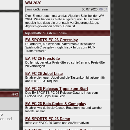
WM 2026
von IceScream
05.07.2026
,
09:57
Dito. Erinnert euch mal an das Algerien-Spiel bei der WM
2014. Was haben sich alle aufgeregt wie Deutschland
gespielt hat, dass sie erst nach Verlängerung 2:1 gg.
Algerien gewonnen haben. Dann ist...
Top-Inhalte aus dem Forum
EA SPORTS FC 26 Crossplay
Du erfährst, auf welchen Plattformen & in welchen
Spielmodi Crossplay möglich ist + Infos zum FUT-
Transfermarkt.
EA FC 26 Freistöße
Du lernst, perfekte Freistöße zu schießen und Freistöße
zu verteidigen.
EA FC 26 Jubel-Liste
Erfahre die neuen Jubel und die Tastenkombinationen für
alle 100+ FIFA-Torjubel.
EA FC 26 Release: Tipps zum Start
Das EA SPORTS FC 26 Release-Datum, Infos zum
#
972
Preload und Tipps zum Start.
EA FC 26 Beta-Codes & Gameplay
Erfahre, wie du in die Closed Beta kommst und welche
Inhalte sie hat.
le
ten und
EA SPORTS FC 26 Demo
Infos zur EA FC 26 Demo und zu Alternativen.