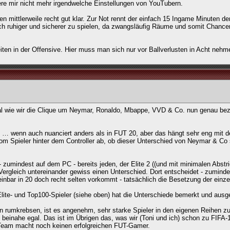
ere mir nicht mehr irgendwelche Einstellungen von YouTubern.
mittlerweile recht gut klar. Zur Not rennt der einfach 15 Ingame Minuten de
h ruhiger und sicherer zu spielen, da zwangsläufig Räume und somit Chance
ten in der Offensive. Hier muss man sich nur vor Ballverlusten in Acht nehm
gal wie wir die Clique um Neymar, Ronaldo, Mbappe, VVD & Co. nun genau be
 … wenn auch nuanciert anders als in FUT 20, aber das hängt sehr eng mit 
m Spieler hinter dem Controller ab, ob dieser Unterschied von Neymar & Co
- zumindest auf dem PC - bereits jeden, der Elite 2 ((und mit minimalen Abst
Vergleich untereinander gewiss einen Unterschied. Dort entscheidet - zuminde
r in 20 doch recht selten vorkommt - tatsächlich die Besetzung der einze
 Elite- und Top100-Spieler (siehe oben) hat die Unterschiede bemerkt und ausg
en rumkrebsen, ist es angenehm, sehr starke Spieler in den eigenen Reihen z
s beinahe egal. Das ist im Übrigen das, was wir (Toni und ich) schon zu FIFA-
 Team macht noch keinen erfolgreichen FUT-Gamer.