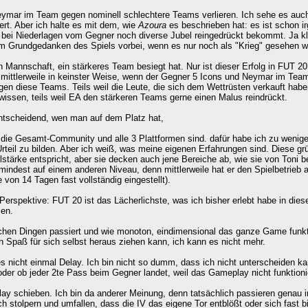
eymar im Team gegen nominell schlechtere Teams verlieren. Ich sehe es auch
t. Aber ich halte es mit dem, wie
Azoura
es beschrieben hat: es ist schon i
bei Niederlagen vom Gegner noch diverse Jubel reingedrückt bekommt. Ja kl
 am Grundgedanken des Spiels vorbei, wenn es nur noch als "Krieg" gesehen wi
n Mannschaft, ein stärkeres Team besiegt hat. Nur ist dieser Erfolg in FUT 2
 mittlerweile in keinster Weise, wenn der Gegner 5 Icons und Neymar im Team
n diese Teams. Teils weil die Leute, die sich dem Wettrüsten verkauft habe
 wissen, teils weil EA den stärkeren Teams gerne einen Malus reindrückt.
entscheidend, wen man auf dem Platz hat,
auf die Gesamt-Community und alle 3 Plattformen sind. dafür habe ich zu weni
teil zu bilden. Aber ich weiß, was meine eigenen Erfahrungen sind. Diese gr
lstärke entspricht, aber sie decken auch jene Bereiche ab, wie sie von Toni b
mindest auf einem anderen Niveau, denn mittlerweile hat er den Spielbetrieb a
on 14 Tagen fast vollständig eingestellt).
 Perspektive: FUT 20 ist das Lächerlichste, was ich bisher erlebt habe in di
len.
hen Dingen passiert und wie monoton, eindimensional das ganze Game funkti
h Spaß für sich selbst heraus ziehen kann, ich kann es nicht mehr.
s nicht einmal Delay. Ich bin nicht so dumm, dass ich nicht unterscheiden ka
oder ob jeder 2te Pass beim Gegner landet, weil das Gameplay nicht funktioni
lay schieben. Ich bin da anderer Meinung, denn tatsächlich passieren genau i
h stolpern und umfallen, dass die IV das eigene Tor entblößt oder sich fast b