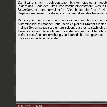
Damit wir uns nicht falsch verstehen: Ich vermeide es am liebste
in dem das "Ende des Films" von vornherein feststeht. Was in F
Klausdieter
es gerne formuliert "ein Verschieben der Regler". Nat
dagegen anspielen. Für die wirklich Guten ist es, das beweisen
Die Frage ist nur: Kann man es oder will man es? Ich kann es ni
hintereinander zu machen, nur um das Spiel auf Krampf für sich
meinen Betrachtungen an, um zu zeigen, dass es tatsächlich gan
Level abhängen. Dennoch läuft für viele von uns (nicht für alle) 
einfach eine Aneinanderreihung von Lächerlichkeiten geworden. Na
ich kann es leider nicht ändern.
09.12.2019
,
12:04