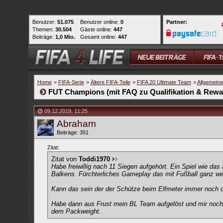
Benutzer:
51.075
Benutzer online:
0
Partner:
Themen:
30.504
Gäste online:
447
Beiträge:
1,0 Mio.
Gesamt online:
447
Home
>
FIFA-Serie
>
Ältere FIFA-Teile
>
FIFA 20 Ultimate Team
>
Allgemein
FUT Champions (mit FAQ zu Qualifikation & Rewa
09.12.2019
,
11:25
Abraham
Beiträge: 351
Zitat:
Zitat von
Toddi1970
Habe freiwillig nach 11 Siegen aufgehört. Ein Spiel wie da
Balkens. Fürchterliches Gameplay das mit Fußball ganz we
Kann das sein der der Schütze beim Elfmeter immer noch 
Habe dann aus Frust mein BL Team aufgelöst und mir noch
dem Packweight.