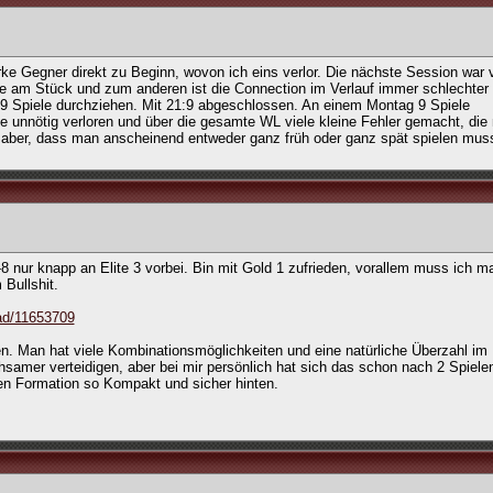
ke Gegner direkt zu Beginn, wovon ich eins verlor. Die nächste Session war 
e am Stück und zum anderen ist die Connection im Verlauf immer schlechter
9 Spiele durchziehen. Mit 21:9 abgeschlossen. An einem Montag 9 Spiele
e unnötig verloren und über die gesamte WL viele kleine Fehler gemacht, die 
t aber, dass man anscheinend entweder ganz früh oder ganz spät spielen mus
 nur knapp an Elite 3 vorbei. Bin mit Gold 1 zufrieden, vorallem muss ich ma
Bullshit.
ad/11653709
. Man hat viele Kombinationsmöglichkeiten und eine natürliche Überzahl im M
samer verteidigen, aber bei mir persönlich hat sich das schon nach 2 Spiele
en Formation so Kompakt und sicher hinten.