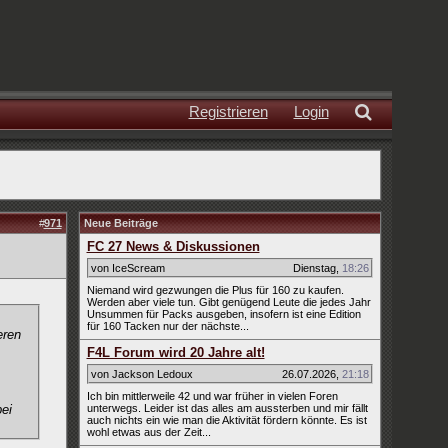
Registrieren
Login
#
971
Neue Beiträge
FC 27 News & Diskussionen
von IceScream
Dienstag
,
18:26
Niemand wird gezwungen die Plus für 160 zu kaufen.
Werden aber viele tun. Gibt genügend Leute die jedes Jahr
Unsummen für Packs ausgeben, insofern ist eine Edition
für 160 Tacken nur der nächste...
eren
F4L Forum wird 20 Jahre alt!
von Jackson Ledoux
26.07.2026
,
21:18
Ich bin mittlerweile 42 und war früher in vielen Foren
ei
unterwegs. Leider ist das alles am aussterben und mir fällt
auch nichts ein wie man die Aktivität fördern könnte. Es ist
wohl etwas aus der Zeit...