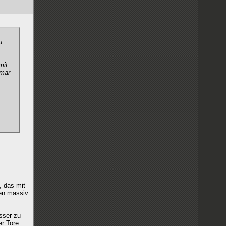
u
mit
ymar
, das mit
den massiv
sser zu
er Tore