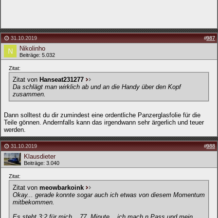
31.10.2019
#
987
Nikolinho
Beiträge: 5.032
Zitat:
Zitat von
Hanseat231277
Da schlägt man wirklich ab und an die Handy über den Kopf
zusammen.
Dann solltest du dir zumindest eine ordentliche Panzerglasfolie für die
Teile gönnen. Andernfalls kann das irgendwann sehr ärgerlich und teuer
werden.
31.10.2019
#
988
Klausdieter
Beiträge: 3.040
Zitat:
Zitat von
meowbarkoink
Okay... gerade konnte sogar auch ich etwas von diesem Momentum
mitbekommen.
Es steht 3:2 für mich... 77. Minute... ich mach n Pass und mein