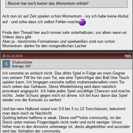
Besser hat noch keiner das Momentum erklärt!
Ach nun ist auf Zeit spielen schon Momentum - sry ich habe keine Aluhut
auf - und sehe dass ich selbst Fehler mache
Finde den Thread hier auch immer sehr unterhaltsam, vor allem wenn es
Videos dazu gibt.
Aber ja - bestimmte Formationen und spielweißen sind nun schon
Momentum- danke für den morgendlichen Lacher
31.10.2019
#
985
Shakesbeer
Beiträge: 687
Ich verstehe es einfach nicht. Das dritte Spiel in Folge wo mein Gegner
von seinem TW bis hin zum Tor, wie eine Tipkickfigur den Ball One Touch
spielen kann. Ich hingegen verziehe selbst mutterseelenallein vorm Tor
noch neben das Gehäuse. Diese Wiederholung wird dann natürlich
provokant angeguckt. Ich habe jedes Spiel unzählige Chancen und mache
nichts. Jeder Schuss gegen mich ist drinne. Ich bin kurz davor das Spiel
wieder von der Konsole zu werfen!
Und bei nem Halbzeit stand von 3:0 bei 3 zu 13 Torschüssen, bekommt
man dann noch ne Nachricht.
Quitting before halftime is weak. Diese verf**ickte community, ist der
Dreck unter meinen Fingernägeln nicht mehr und nicht weniger. Umso
höher man in den divisions unterwegs ist, desto abgebrühter und asozialer
wird das Verhalten der community.