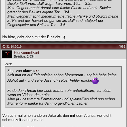
Spieler läuft vorm Ball weg... kurz vorm 16er... 3:3..
Mein Gegner macht darauf eine falche Flanke und mein Spieler
grätscht den Ball ins eigene Tor... 3:4...
Mein Gegner macht wiederum eine flache Flanke und obwohl meine
2 IV's und der Torwart so gut wie am Ball sind, stolpert der
Gegenspieler den Ball ins Tor... 3:5...
Na bitte, geht doch mit der Einsicht ;-)
31.10.2019
#
989
HierKommtKurt
Beiträge: 2.834
Zitat:
Zitat von
xkoma
Ach nun ist auf Zeit spielen schon Momentum - sry ich habe keine
Aluhut auf - und sehe dass ich selbst Fehler mache
Finde den Thread hier auch immer sehr unterhaltsam, vor allem
wenn es Videos dazu gibt.
Aber ja - bestimmte Formationen und spielweißen sind nun schon
Momentum- danke für den morgendlichen Lacher
Versuch mal einen anderen Joke als den mit dem Aluhut: vielleicht
schmunzelt dann jemand.