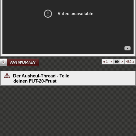
«
1
<
99
>
462
»
Der Ausheul-Thread - Teile
deinen FUT-20-Frust