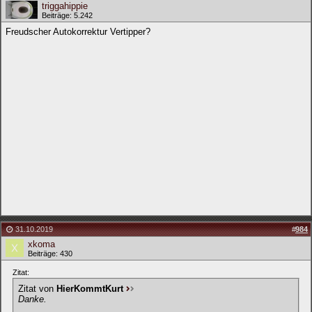
triggahippie
Beiträge: 5.242
Freudscher Autokorrektur Vertipper?
31.10.2019
#
984
xkoma
Beiträge: 430
Zitat:
Zitat von
HierKommtKurt
Danke.